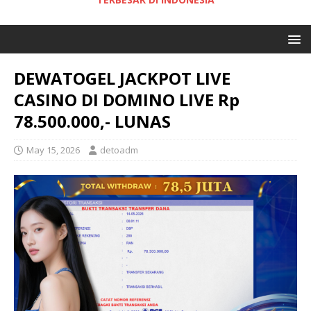
DEWATOGEL JACKPOT LIVE
CASINO DI DOMINO LIVE Rp
78.500.000,- LUNAS
May 15, 2026
detoadm