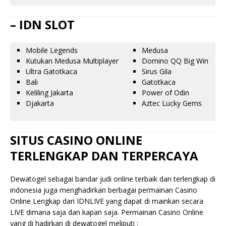
– IDN SLOT
Mobile Legends
Medusa
Kutukan Medusa Multiplayer
Domino QQ Big Win
Ultra Gatotkaca
Sirus Gila
Bali
Gatotkaca
Keliling Jakarta
Power of Odin
Djakarta
Aztec Lucky Gems
SITUS CASINO ONLINE
TERLENGKAP DAN TERPERCAYA
Dewatogel sebagai bandar judi online terbaik dan terlengkap di
indonesia juga menghadirkan berbagai permainan Casino
Online Lengkap dari IDNLIVE yang dapat di mainkan secara
LIVE dimana saja dan kapan saja. Permainan Casino Online
yang di hadirkan di dewatogel meliputi :