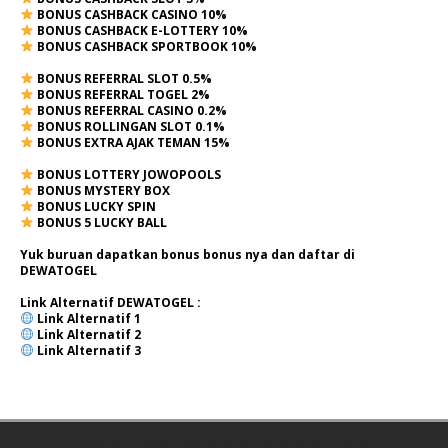
BONUS CASHBACK CASINO 10%
BONUS CASHBACK E-LOTTERY 10%
BONUS CASHBACK SPORTBOOK 10%
BONUS REFERRAL SLOT 0.5%
BONUS REFERRAL TOGEL 2%
BONUS REFERRAL CASINO 0.2%
BONUS ROLLINGAN SLOT 0.1%
BONUS EXTRA AJAK TEMAN 15%
BONUS LOTTERY JOWOPOOLS
BONUS MYSTERY BOX
BONUS LUCKY SPIN
BONUS 5 LUCKY BALL
Yuk buruan dapatkan bonus bonus nya dan daftar di
DEWATOGEL
Link Alternatif
DEWATOGEL
:
Link Alternatif 1
Link Alternatif 2
Link Alternatif 3
Copyright © 2026 | WordPress Theme by
MH Themes