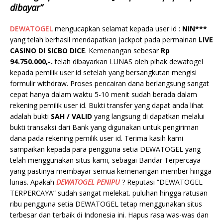
dibayar”
DEWATOGEL
mengucapkan selamat kepada user id :
NIN***
yang telah berhasil mendapatkan jackpot pada permainan
LIVE
CASINO DI SICBO DICE
. Kemenangan sebesar
Rp
94.750.000,-.
telah dibayarkan LUNAS oleh pihak dewatogel
kepada pemilik user id setelah yang bersangkutan mengisi
formulir withdraw. Proses pencairan dana berlangsung sangat
cepat hanya dalam waktu 5-10 menit sudah berada dalam
rekening pemilik user id. Bukti transfer yang dapat anda lihat
adalah bukti
SAH / VALID
yang langsung di dapatkan melalui
bukti transaksi dari Bank yang digunakan untuk pengiriman
dana pada rekening pemilik user id. Terima kasih kami
sampaikan kepada para pengguna setia DEWATOGEL yang
telah menggunakan situs kami, sebagai Bandar Terpercaya
yang pastinya membayar semua kemenangan member hingga
lunas. Apakah
DEWATOGEL PENIPU
? Reputasi “DEWATOGEL
TERPERCAYA” sudah sangat melekat. puluhan hingga ratusan
ribu pengguna setia DEWATOGEL tetap menggunakan situs
terbesar dan terbaik di Indonesia ini. Hapus rasa was-was dan