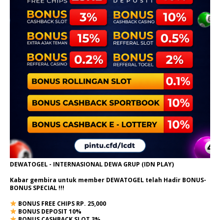
DEWATOGEL - INTERNASIONAL DEWA GRUP (IDN PLAY)
Kabar gembira untuk member DEWATOGEL telah Hadir
BONUS-
BONUS SPECIAL
!!!
BONUS FREE CHIPS RP. 25,000
BONUS DEPOSIT 10%
BONUS CASHBACK SLOT 3%