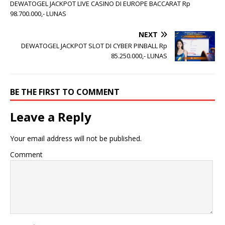
DEWATOGEL JACKPOT LIVE CASINO DI EUROPE BACCARAT Rp
98.700.000,- LUNAS
NEXT
DEWATOGEL JACKPOT SLOT DI CYBER PINBALL Rp
85.250.000,- LUNAS
BE THE FIRST TO COMMENT
Leave a Reply
Your email address will not be published.
Comment