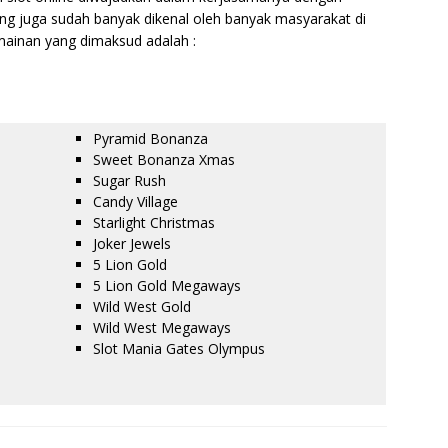
yang juga sudah banyak dikenal oleh banyak masyarakat di
mainan yang dimaksud adalah :
Pyramid Bonanza
Sweet Bonanza Xmas
Sugar Rush
Candy Village
Starlight Christmas
Joker Jewels
5 Lion Gold
5 Lion Gold Megaways
Wild West Gold
Wild West Megaways
Slot Mania Gates Olympus