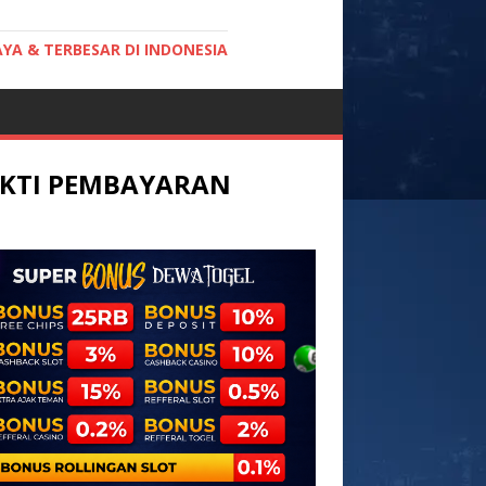
YA & TERBESAR DI INDONESIA
KTI PEMBAYARAN