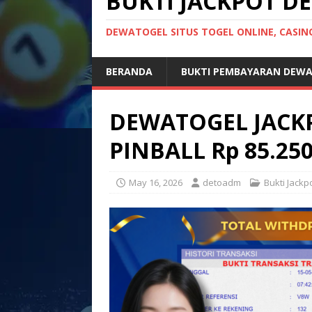
BUKTI JACKPOT D
DEWATOGEL SITUS TOGEL ONLINE, CASINO
BERANDA
BUKTI PEMBAYARAN DEW
DEWATOGEL JACKP
PINBALL Rp 85.250
May 16, 2026
detoadm
Bukti Jack