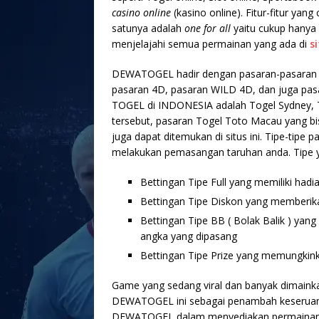
casino online
(kasino online). Fitur-fitur yan
satunya adalah
one for all
yaitu cukup hanya 
menjelajahi semua permainan yang ada di
s
DEWATOGEL hadir dengan pasaran-pasaran y
pasaran 4D, pasaran WILD 4D, dan juga pasa
TOGEL di INDONESIA adalah Togel Sydney, To
tersebut, pasaran Togel Toto Macau yang bis
juga dapat ditemukan di situs ini. Tipe-tipe 
melakukan pemasangan taruhan anda. Tipe ya
Bettingan Tipe Full yang memiliki hadi
Bettingan Tipe Diskon yang memberik
Bettingan Tipe BB ( Bolak Balik ) yang
angka yang dipasang
Bettingan Tipe Prize yang memungki
Game yang sedang viral dan banyak dimainkan
DEWATOGEL ini sebagai penambah keseruan a
DEWATOGEL dalam menyediakan permainan s