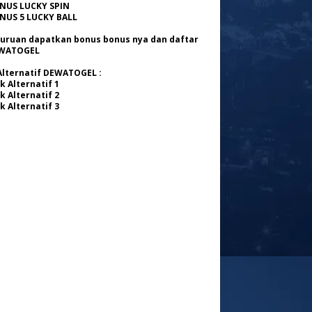
NUS LUCKY SPIN
NUS 5 LUCKY BALL
uruan dapatkan bonus bonus nya dan daftar
EWATOGEL
Alternatif
DEWATOGEL
:
k Alternatif 1
k Alternatif 2
k Alternatif 3