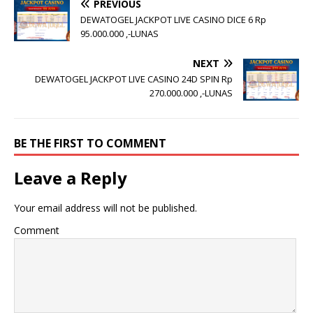
PREVIOUS
DEWATOGEL JACKPOT LIVE CASINO DICE 6 Rp
95.000.000 ,-LUNAS
NEXT
DEWATOGEL JACKPOT LIVE CASINO 24D SPIN Rp
270.000.000 ,-LUNAS
BE THE FIRST TO COMMENT
Leave a Reply
Your email address will not be published.
Comment