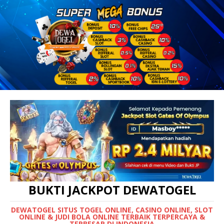
BUKTI JACKPOT DEWATOGEL
DEWATOGEL SITUS TOGEL ONLINE, CASINO ONLINE, SLOT
ONLINE & JUDI BOLA ONLINE TERBAIK TERPERCAYA &
TERBESAR DI INDONESIA