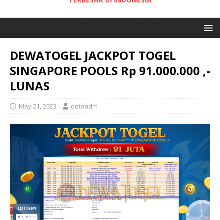
DEWATOGEL JACKPOT TOGEL
SINGAPORE POOLS Rp 91.000.000 ,-
LUNAS
May 21, 2023
detoadm