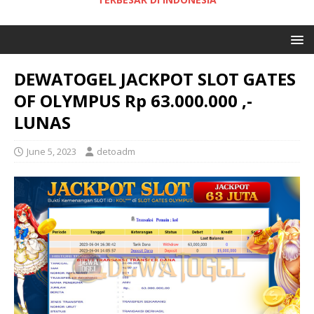
DEWATOGEL JACKPOT SLOT GATES
OF OLYMPUS Rp 63.000.000 ,-
LUNAS
June 5, 2023
detoadm