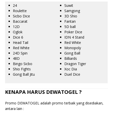
24
Suwit
Roulette
Samgong
Sicbo Dice
3D Shio
Baccarat
Fantan
12D
5D ball
Oglok
Poker Dice
Dice 6
IDN 4 Stand
Head Tail
Red White
Red White
Monopoly
24D Spin
Gong Ball
48D
Billiards
Bingo Sicbo
Dragon Tiger
Shio Fights
Xoc Dia
Gong Ball Jitu
Duel Dice
KENAPA HARUS DEWATOGEL ?
Promo DEWATOGEL adalah promo terbaik yang disediakan,
antara lain :