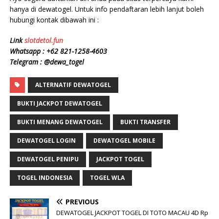
hanya di dewatogel. Untuk info pendaftaran lebih lanjut boleh
hubungi kontak dibawah ini :
Link
slotdetol.fun
Whatsapp :
+62 821-1258-4603
Telegram : @dewa_togel
ALTERNATIF DEWATOGEL
BUKTI JACKPOT DEWATOGEL
BUKTI MENANG DEWATOGEL
BUKTI TRANSFER
DEWATOGEL LOGIN
DEWATOGEL MOBILE
DEWATOGEL PENIPU
JACKPOT TOGEL
TOGEL INDONESIA
TOGEL WLA
PREVIOUS
DEWATOGEL JACKPOT TOGEL DI TOTO MACAU 4D Rp