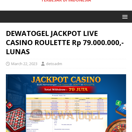
DEWATOGEL JACKPOT LIVE
CASINO ROULETTE Rp 79.000.000,-
LUNAS
March 22, 2023
detoadm