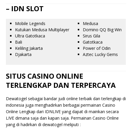
– IDN SLOT
Mobile Legends
Medusa
Kutukan Medusa Multiplayer
Domino QQ Big Win
Ultra Gatotkaca
Sirus Gila
Bali
Gatotkaca
Keliling Jakarta
Power of Odin
Djakarta
Aztec Lucky Gems
SITUS CASINO ONLINE
TERLENGKAP DAN TERPERCAYA
Dewatogel sebagai bandar judi online terbaik dan terlengkap di
indonesia juga menghadirkan berbagai permainan Casino
Online Lengkap dari IDNLIVE yang dapat di mainkan secara
LIVE dimana saja dan kapan saja. Permainan Casino Online
yang di hadirkan di dewatogel meliputi :