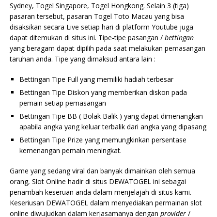
Sydney, Togel Singapore, Togel Hongkong. Selain 3 (tiga)
pasaran tersebut, pasaran Togel Toto Macau yang bisa
disaksikan secara Live setiap hari di platform Youtube juga
dapat ditemukan di situs ini. Tipe-tipe pasangan /
bettingan
yang beragam dapat dipilih pada saat melakukan pemasangan
taruhan anda. Tipe yang dimaksud antara lain :
Bettingan Tipe Full yang memiliki hadiah terbesar
Bettingan Tipe Diskon yang memberikan diskon pada
pemain setiap pemasangan
Bettingan Tipe BB ( Bolak Balik ) yang dapat dimenangkan
apabila angka yang keluar terbalik dari angka yang dipasang
Bettingan Tipe Prize yang memungkinkan persentase
kemenangan pemain meningkat.
Game yang sedang viral dan banyak dimainkan oleh semua
orang, Slot Online hadir di situs DEWATOGEL ini sebagai
penambah keseruan anda dalam menjelajah di situs kami.
Keseriusan DEWATOGEL dalam menyediakan permainan slot
online diwujudkan dalam kerjasamanya dengan
provider
/