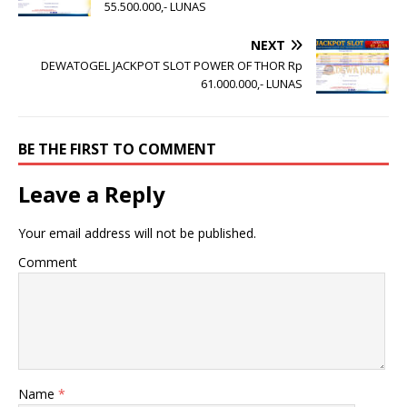
55.500.000,- LUNAS
NEXT
DEWATOGEL JACKPOT SLOT POWER OF THOR Rp
61.000.000,- LUNAS
BE THE FIRST TO COMMENT
Leave a Reply
Your email address will not be published.
Comment
Name
*