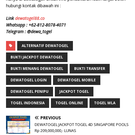
hubungi kontak dibawah ini :
Link
dewatogel88.co
Whatsapp : +62-812-8078-4071
Telegram : @dewa_togel
ALTERNATIF DEWATOGEL
BUKTI JACKPOT DEWATOGEL
BUKTI MENANG DEWATOGEL
BUKTI TRANSFER
DEWATOGEL LOGIN
DEWATOGEL MOBILE
DEWATOGEL PENIPU
JACKPOT TOGEL
TOGEL INDONESIA
TOGEL ONLINE
TOGEL WLA
PREVIOUS
DEWATOGEL JACKPOT TOGEL 4D SINGAPORE POOLS
Rp 209,000,000,- LUNAS