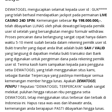
DEWATOGEL mengucapkan selamat kepada user id : GUK****
yang telah berhasil mendapatkan jackpot pada permainan
LIVE
CASINO 24D SPIN
. Kemenangan sebesar
Rp 198.000.000,-.
telah dibayarkan LUNAS oleh pihak dewatogel kepada pemilik
user id setelah yang bersangkutan mengisi formulir withdraw.
Proses pencairan dana berlangsung sangat cepat hanya dalam
waktu 5-10 menit sudah berada dalam rekening pemilik user id.
Bukti transfer yang dapat anda lihat adalah bukti
SAH / VALID
yang langsung di dapatkan melalui bukti transaksi dari Bank
yang digunakan untuk pengiriman dana pada rekening pemilik
user id. Terima kasih kami sampaikan kepada para pengguna
setia DEWATOGEL yang telah menggunakan situs kami,
sebagai Bandar Terpercaya yang pastinya membayar semua
kemenangan member hingga lunas. Apakah
DEWATOGEL
PENIPU
? Reputasi “DEWATOGEL TERPERCAYA” sudah sangat
melekat. puluhan hingga ratusan ribu pengguna setia
DEWATOGEL tetap menggunakan situs terbesar dan terbaik di
Indonesia ini. Hapus rasa was-was dan khawatir anda,
kemenangan anda berapapun PASTI dibayarkan hingga lunas.