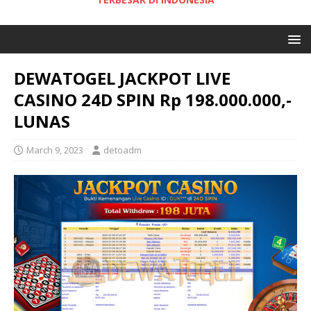
DEWATOGEL JACKPOT LIVE
CASINO 24D SPIN Rp 198.000.000,-
LUNAS
March 9, 2023
detoadm