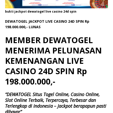
bukti jackpot dewatogel live casino 24d spin
DEWATOGEL JACKPOT LIVE CASINO 24D SPIN Rp
198.000.000,- LUNAS
MEMBER DEWATOGEL
MENERIMA PELUNASAN
KEMENANGAN
LIVE
CASINO 24D SPIN Rp
198.000.000,-
“DEWATOGEL Situs Togel Online, Casino Online,
Slot Online Terbaik, Terpercaya, Terbesar dan
Terlengkap di Indonesia – Jackpot berapapun pasti
dibayar”