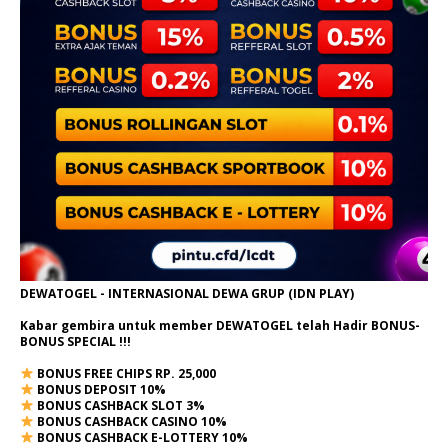
DEWATOGEL - INTERNASIONAL DEWA GRUP (IDN PLAY)
Kabar gembira untuk member DEWATOGEL telah Hadir
BONUS-
BONUS SPECIAL
!!!
BONUS FREE CHIPS RP. 25,000
BONUS DEPOSIT 10%
BONUS CASHBACK SLOT 3%
BONUS CASHBACK CASINO 10%
BONUS CASHBACK E-LOTTERY 10%