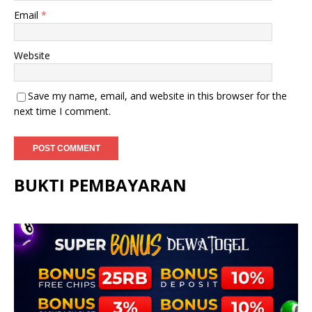
Email
*
Website
Save my name, email, and website in this browser for the
next time I comment.
BUKTI PEMBAYARAN