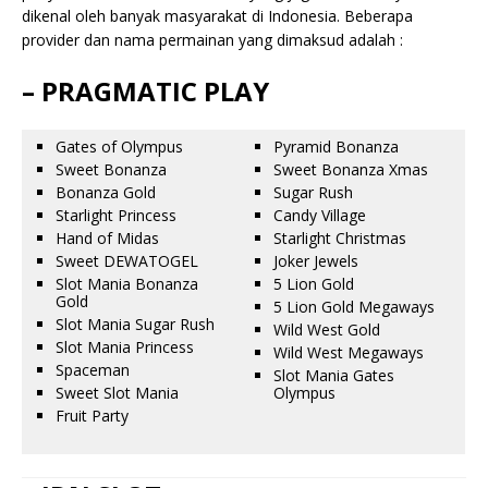
dikenal oleh banyak masyarakat di Indonesia. Beberapa
provider dan nama permainan yang dimaksud adalah :
– PRAGMATIC PLAY
Gates of Olympus
Pyramid Bonanza
Sweet Bonanza
Sweet Bonanza Xmas
Bonanza Gold
Sugar Rush
Starlight Princess
Candy Village
Hand of Midas
Starlight Christmas
Sweet DEWATOGEL
Joker Jewels
Slot Mania Bonanza
5 Lion Gold
Gold
5 Lion Gold Megaways
Slot Mania Sugar Rush
Wild West Gold
Slot Mania Princess
Wild West Megaways
Spaceman
Slot Mania Gates
Sweet Slot Mania
Olympus
Fruit Party