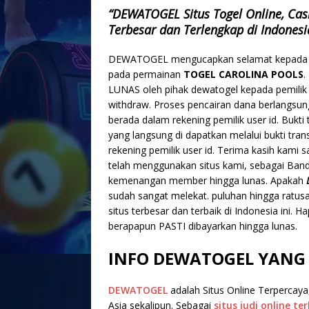
“DEWATOGEL Situs Togel Online, Casi
Terbesar dan Terlengkap di Indonesi
DEWATOGEL mengucapkan selamat kepada use
pada permainan
TOGEL CAROLINA POOLS
.
LUNAS oleh pihak dewatogel kepada pemilik u
withdraw. Proses pencairan dana berlangsu
berada dalam rekening pemilik user id. Bukti 
yang langsung di dapatkan melalui bukti tra
rekening pemilik user id. Terima kasih ka
telah menggunakan situs kami, sebagai Ba
kemenangan member hingga lunas. Apakah
sudah sangat melekat. puluhan hingga rat
situs terbesar dan terbaik di Indonesia ini
berapapun PASTI dibayarkan hingga lunas.
INFO DEWATOGEL YANG 
DEWATOGEL
adalah Situs Online Terpercaya
Asia sekalipun. Sebagai
situs judi online te