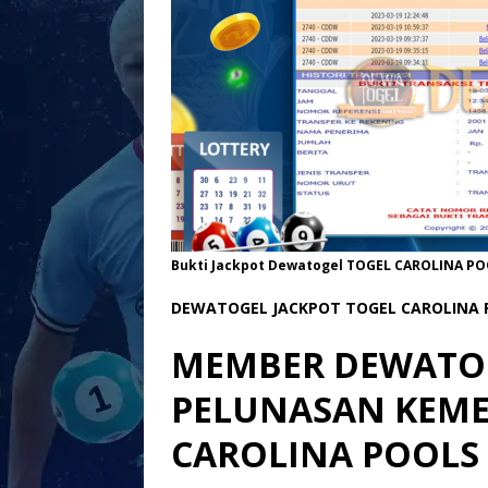
Bukti Jackpot Dewatogel TOGEL CAROLINA P
DEWATOGEL JACKPOT TOGEL CAROLINA PO
MEMBER DEWATO
PELUNASAN KEM
CAROLINA POOLS R