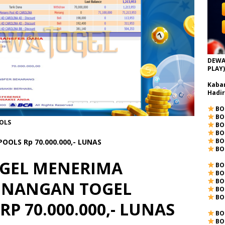
DEWA
PLAY)
Kaba
Hadi
BON
BO
OOLS
BO
BO
BO
OLS Rp 70.000.000,- LUNAS
BO
GEL MENERIMA
BO
BO
BO
ENANGAN TOGEL
BO
BO
P 70.000.000,- LUNAS
BO
BO