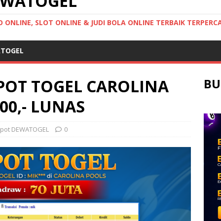
EWATOGEL
 ONLINE, SLOT ONLINE & JUDI BOLA ONLINE TERBAIK TERPERCA
ATOGEL
POT TOGEL CAROLINA
BU
000,- LUNAS
ckpot DEWATOGEL
0