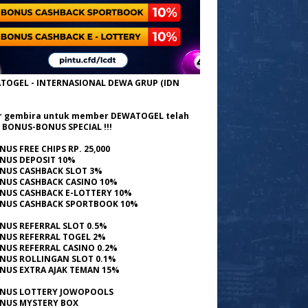
TOGEL - INTERNASIONAL DEWA GRUP (IDN
r gembira untuk member DEWATOGEL telah
r
BONUS-BONUS SPECIAL
!!!
US FREE CHIPS RP. 25,000
NUS DEPOSIT 10%
NUS CASHBACK SLOT 3%
NUS CASHBACK CASINO 10%
NUS CASHBACK E-LOTTERY 10%
NUS CASHBACK SPORTBOOK 10%
NUS REFERRAL SLOT 0.5%
NUS REFERRAL TOGEL 2%
NUS REFERRAL CASINO 0.2%
NUS ROLLINGAN SLOT 0.1%
NUS EXTRA AJAK TEMAN 15%
NUS LOTTERY JOWOPOOLS
NUS MYSTERY BOX