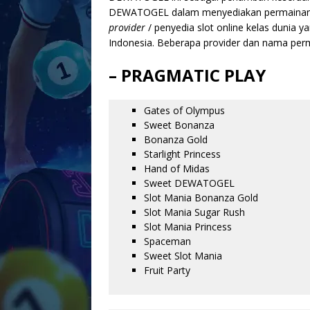
DEWATOGEL dalam menyediakan permainan s
provider
/ penyedia slot online kelas dunia 
Indonesia. Beberapa provider dan nama per
– PRAGMATIC PLAY
Gates of Olympus
Sweet Bonanza
Bonanza Gold
Starlight Princess
Hand of Midas
Sweet DEWATOGEL
Slot Mania Bonanza Gold
Slot Mania Sugar Rush
Slot Mania Princess
Spaceman
Sweet Slot Mania
Fruit Party