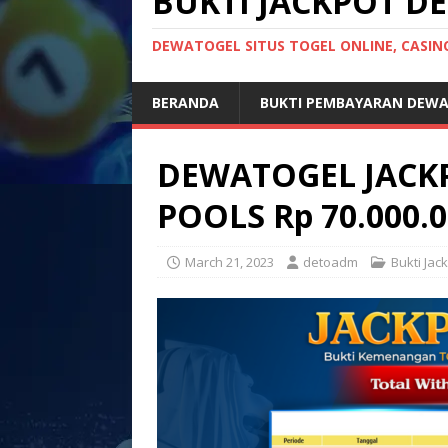
BUKTI JACKPOT D
DEWATOGEL SITUS TOGEL ONLINE, CASINO
BERANDA
BUKTI PEMBAYARAN DEW
DEWATOGEL JACK
POOLS Rp 70.000.
March 21, 2023
detoadm
Bukti Ja