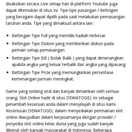
disaksikan secara Live setiap hari di platform Youtube juga
dapat ditemukan di situs ini. Tipe-tipe pasangan /
bettingan
yang beragam dapat dipilih pada saat melakukan pemasangan
taruhan anda. Tipe yang dimaksud antara lain :
Bettingan Tipe Full yang memiliki hadiah terbesar
Bettingan Tipe Diskon yang memberikan diskon pada
pemain setiap pemasangan
Bettingan Tipe BB ( Bolak Balik ) yang dapat dimenangkan
apabila angka yang keluar terbalik dari angka yang dipasang
Bettingan Tipe Prize yang memungkinkan persentase
kemenangan pemain meningkat.
Game yang sedang viral dan banyak dimainkan oleh semua
orang, Slot Online hadir di situs DEWATOGEL ini sebagai
penambah keseruan anda dalam menjelajah di situs kami.
Keseriusan DEWATOGEL dalam menyediakan permainan slot
online diwujudkan dalam kerjasamanya dengan
provider
/
penyedia slot online kelas dunia yang juga sudah banyak
dikenal oleh banyak masyarakat di Indonesia. Beberapa