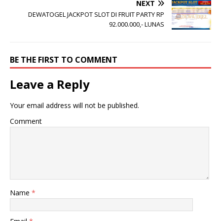
NEXT
DEWATOGEL JACKPOT SLOT DI FRUIT PARTY RP
92.000.000,- LUNAS
BE THE FIRST TO COMMENT
Leave a Reply
Your email address will not be published.
Comment
Name
*