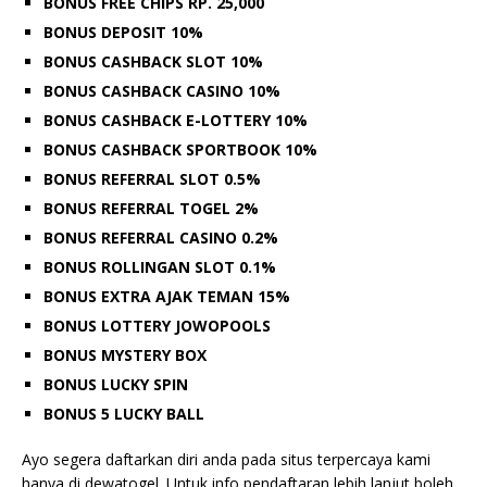
BONUS FREE CHIPS RP. 25,000
BONUS DEPOSIT 10%
BONUS CASHBACK SLOT 10%
BONUS CASHBACK CASINO 10%
BONUS CASHBACK E-LOTTERY 10%
BONUS CASHBACK SPORTBOOK 10%
BONUS REFERRAL SLOT 0.5%
BONUS REFERRAL TOGEL 2%
BONUS REFERRAL CASINO 0.2%
BONUS ROLLINGAN SLOT 0.1%
BONUS EXTRA AJAK TEMAN 15%
BONUS LOTTERY JOWOPOOLS
BONUS MYSTERY BOX
BONUS LUCKY SPIN
BONUS 5 LUCKY BALL
Ayo segera daftarkan diri anda pada situs terpercaya kami
hanya di dewatogel. Untuk info pendaftaran lebih lanjut boleh