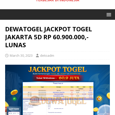
DEWATOGEL JACKPOT TOGEL
JAKARTA 5D RP 60.900.000,-
LUNAS
March 30, 2023
detoadm