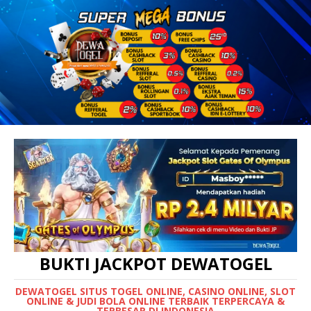
BUKTI JACKPOT DEWATOGEL
DEWATOGEL SITUS TOGEL ONLINE, CASINO ONLINE, SLOT
ONLINE & JUDI BOLA ONLINE TERBAIK TERPERCAYA &
TERBESAR DI INDONESIA