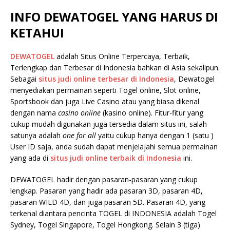
INFO DEWATOGEL YANG HARUS DI
KETAHUI
DEWATOGEL
adalah Situs Online Terpercaya, Terbaik,
Terlengkap dan Terbesar di Indonesia bahkan di Asia sekalipun.
Sebagai
situs judi online terbesar di Indonesia
, Dewatogel
menyediakan permainan seperti Togel online, Slot online,
Sportsbook dan juga Live Casino atau yang biasa dikenal
dengan nama
casino online
(kasino online). Fitur-fitur yang
cukup mudah digunakan juga tersedia dalam situs ini, salah
satunya adalah
one for all
yaitu cukup hanya dengan 1 (satu )
User ID saja, anda sudah dapat menjelajahi semua permainan
yang ada di
situs judi online terbaik di Indonesia
ini.
DEWATOGEL hadir dengan pasaran-pasaran yang cukup
lengkap. Pasaran yang hadir ada pasaran 3D, pasaran 4D,
pasaran WILD 4D, dan juga pasaran 5D. Pasaran 4D, yang
terkenal diantara pencinta TOGEL di INDONESIA adalah Togel
Sydney, Togel Singapore, Togel Hongkong. Selain 3 (tiga)