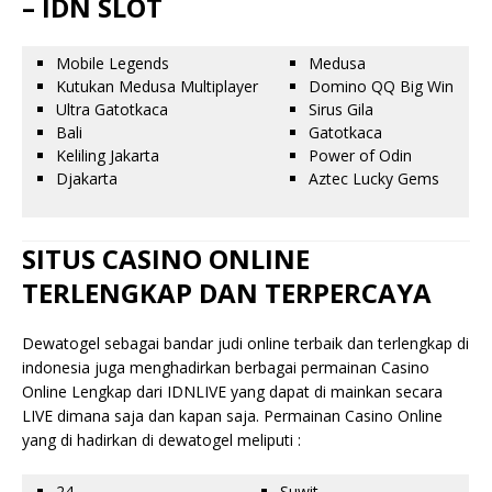
– IDN SLOT
Mobile Legends
Medusa
Kutukan Medusa Multiplayer
Domino QQ Big Win
Ultra Gatotkaca
Sirus Gila
Bali
Gatotkaca
Keliling Jakarta
Power of Odin
Djakarta
Aztec Lucky Gems
SITUS CASINO ONLINE
TERLENGKAP DAN TERPERCAYA
Dewatogel sebagai bandar judi online terbaik dan terlengkap di
indonesia juga menghadirkan berbagai permainan Casino
Online Lengkap dari IDNLIVE yang dapat di mainkan secara
LIVE dimana saja dan kapan saja. Permainan Casino Online
yang di hadirkan di dewatogel meliputi :
24
Suwit