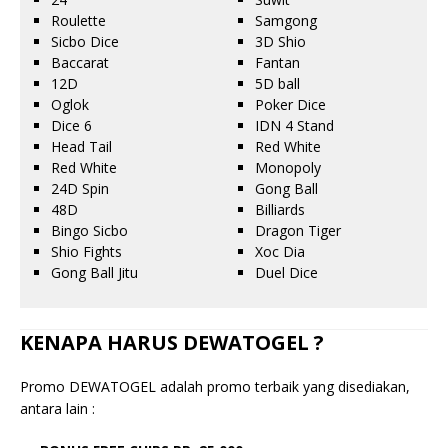
Roulette
Samgong
Sicbo Dice
3D Shio
Baccarat
Fantan
12D
5D ball
Oglok
Poker Dice
Dice 6
IDN 4 Stand
Head Tail
Red White
Red White
Monopoly
24D Spin
Gong Ball
48D
Billiards
Bingo Sicbo
Dragon Tiger
Shio Fights
Xoc Dia
Gong Ball Jitu
Duel Dice
KENAPA HARUS DEWATOGEL ?
Promo DEWATOGEL adalah promo terbaik yang disediakan,
antara lain :