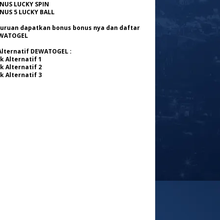
NUS LUCKY SPIN
NUS 5 LUCKY BALL
uruan dapatkan bonus bonus nya dan daftar
EWATOGEL
Alternatif
DEWATOGEL
:
k Alternatif 1
k Alternatif 2
k Alternatif 3