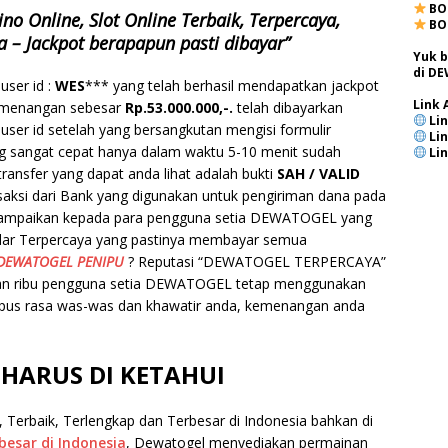
BO
no Online, Slot Online Terbaik, Terpercaya,
BO
a – Jackpot berapapun pasti dibayar”
Yuk b
di D
ser id :
WES
*** yang telah berhasil mendapatkan jackpot
Link 
emenangan sebesar
Rp.53.000.000,-.
telah dibayarkan
Lin
ser id setelah yang bersangkutan mengisi formulir
Lin
ng sangat cepat hanya dalam waktu 5-10 menit sudah
Lin
transfer yang dapat anda lihat adalah bukti
SAH / VALID
nsaksi dari Bank yang digunakan untuk pengiriman dana pada
mi sampaikan kepada para pengguna setia DEWATOGEL yang
ndar Terpercaya yang pastinya membayar semua
DEWATOGEL PENIPU
? Reputasi “DEWATOGEL TERPERCAYA”
usan ribu pengguna setia DEWATOGEL tetap menggunakan
. Hapus rasa was-was dan khawatir anda, kemenangan anda
HARUS DI KETAHUI
, Terbaik, Terlengkap dan Terbesar di Indonesia bahkan di
rbesar di Indonesia
, Dewatogel menyediakan permainan