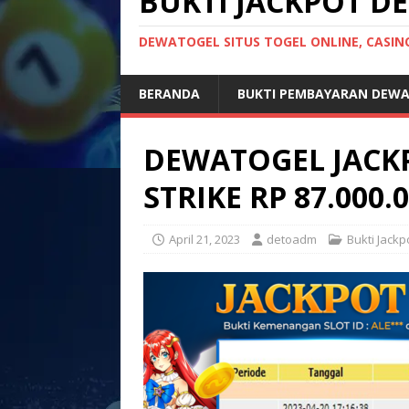
BUKTI JACKPOT D
DEWATOGEL SITUS TOGEL ONLINE, CASINO
BERANDA
BUKTI PEMBAYARAN DEW
DEWATOGEL JACK
STRIKE RP 87.000.
April 21, 2023
detoadm
Bukti Jack