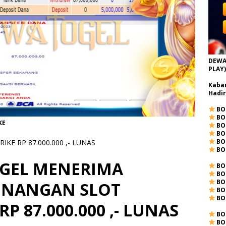
DEWA
PLAY)
Kaba
Hadi
BON
BO
KE
BO
BO
BO
KE RP 87.000.000 ,- LUNAS
BO
GEL MENERIMA
BO
BO
BO
ENANGAN SLOT
BO
BO
P 87.000.000 ,- LUNAS
BO
BO