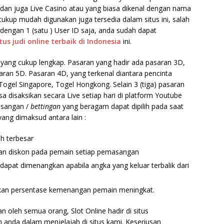
k dan juga Live Casino atau yang biasa dikenal dengan nama
g cukup mudah digunakan juga tersedia dalam situs ini, salah
dengan 1 (satu ) User ID saja, anda sudah dapat
itus judi online terbaik di Indonesia
ini.
ang cukup lengkap. Pasaran yang hadir ada pasaran 3D,
ran 5D. Pasaran 4D, yang terkenal diantara pencinta
gel Singapore, Togel Hongkong. Selain 3 (tiga) pasaran
a disaksikan secara Live setiap hari di platform Youtube
pasangan /
bettingan
yang beragam dapat dipilih pada saat
ng dimaksud antara lain :
ah terbesar
an diskon pada pemain setiap pemasangan
 dapat dimenangkan apabila angka yang keluar terbalik dari
nkan persentase kemenangan pemain meningkat.
 oleh semua orang, Slot Online hadir di situs
nda dalam menjelajah di situs kami. Keseriusan