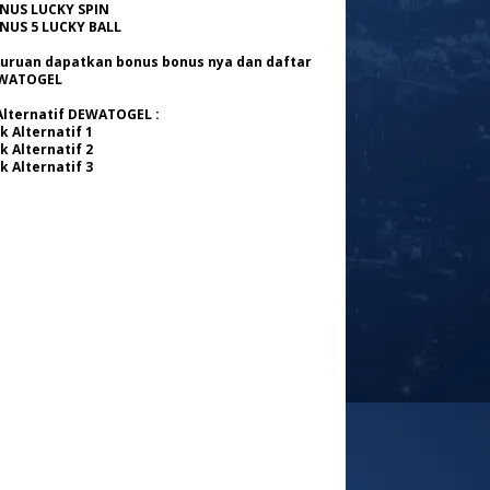
NUS LUCKY SPIN
NUS 5 LUCKY BALL
uruan dapatkan bonus bonus nya dan daftar
EWATOGEL
Alternatif
DEWATOGEL
:
k Alternatif 1
k Alternatif 2
k Alternatif 3