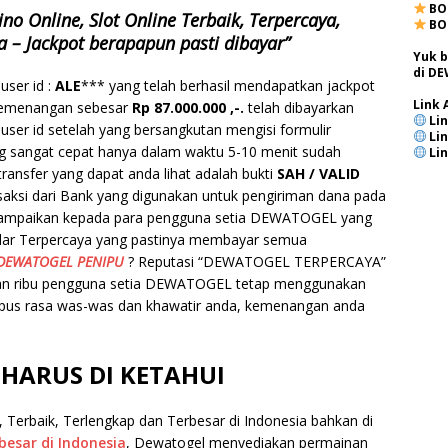
BO
no Online, Slot Online Terbaik, Terpercaya,
BO
a – Jackpot berapapun pasti dibayar”
Yuk b
di D
ser id :
ALE
*** yang telah berhasil mendapatkan jackpot
Link 
Kemenangan sebesar
Rp 87.000.000 ,-.
telah dibayarkan
Lin
ser id setelah yang bersangkutan mengisi formulir
Lin
ng sangat cepat hanya dalam waktu 5-10 menit sudah
Lin
transfer yang dapat anda lihat adalah bukti
SAH / VALID
nsaksi dari Bank yang digunakan untuk pengiriman dana pada
mi sampaikan kepada para pengguna setia DEWATOGEL yang
ndar Terpercaya yang pastinya membayar semua
DEWATOGEL PENIPU
? Reputasi “DEWATOGEL TERPERCAYA”
usan ribu pengguna setia DEWATOGEL tetap menggunakan
. Hapus rasa was-was dan khawatir anda, kemenangan anda
HARUS DI KETAHUI
, Terbaik, Terlengkap dan Terbesar di Indonesia bahkan di
rbesar di Indonesia
, Dewatogel menyediakan permainan