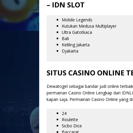
– IDN SLOT
Mobile Legends
Kutukan Medusa Multiplayer
Ultra Gatotkaca
Bali
Keliling Jakarta
Djakarta
SITUS CASINO ONLINE 
Dewatogel sebagai bandar judi online terbai
permainan Casino Online Lengkap dari IDNLI
kapan saja. Permainan Casino Online yang di 
24
Roulette
Sicbo Dice
Baccarat