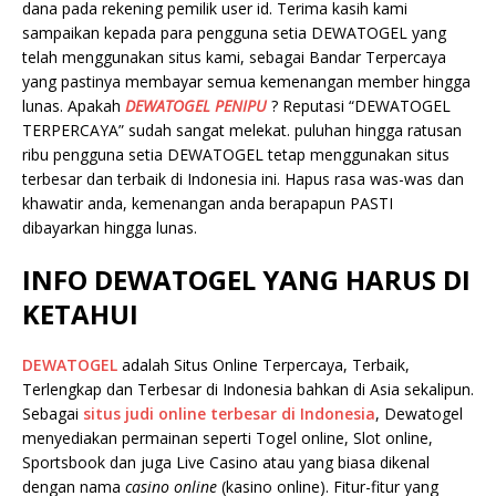
dana pada rekening pemilik user id. Terima kasih kami
sampaikan kepada para pengguna setia DEWATOGEL yang
telah menggunakan situs kami, sebagai Bandar Terpercaya
yang pastinya membayar semua kemenangan member hingga
lunas. Apakah
DEWATOGEL PENIPU
? Reputasi “DEWATOGEL
TERPERCAYA” sudah sangat melekat. puluhan hingga ratusan
ribu pengguna setia DEWATOGEL tetap menggunakan situs
terbesar dan terbaik di Indonesia ini. Hapus rasa was-was dan
khawatir anda, kemenangan anda berapapun PASTI
dibayarkan hingga lunas.
INFO DEWATOGEL YANG HARUS DI
KETAHUI
DEWATOGEL
adalah Situs Online Terpercaya, Terbaik,
Terlengkap dan Terbesar di Indonesia bahkan di Asia sekalipun.
Sebagai
situs judi online terbesar di Indonesia
, Dewatogel
menyediakan permainan seperti Togel online, Slot online,
Sportsbook dan juga Live Casino atau yang biasa dikenal
dengan nama
casino online
(kasino online). Fitur-fitur yang