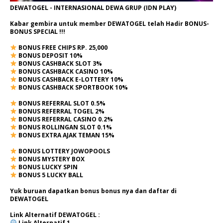
DEWATOGEL - INTERNASIONAL DEWA GRUP (IDN PLAY)
Kabar gembira untuk member DEWATOGEL telah Hadir
BONUS-
BONUS SPECIAL
!!!
BONUS FREE CHIPS RP. 25,000
BONUS DEPOSIT 10%
BONUS CASHBACK SLOT 3%
BONUS CASHBACK CASINO 10%
BONUS CASHBACK E-LOTTERY 10%
BONUS CASHBACK SPORTBOOK 10%
BONUS REFERRAL SLOT 0.5%
BONUS REFERRAL TOGEL 2%
BONUS REFERRAL CASINO 0.2%
BONUS ROLLINGAN SLOT 0.1%
BONUS EXTRA AJAK TEMAN 15%
BONUS LOTTERY JOWOPOOLS
BONUS MYSTERY BOX
BONUS LUCKY SPIN
BONUS 5 LUCKY BALL
Yuk buruan dapatkan bonus bonus nya dan daftar di
DEWATOGEL
Link Alternatif
DEWATOGEL
:
Link Alternatif 1