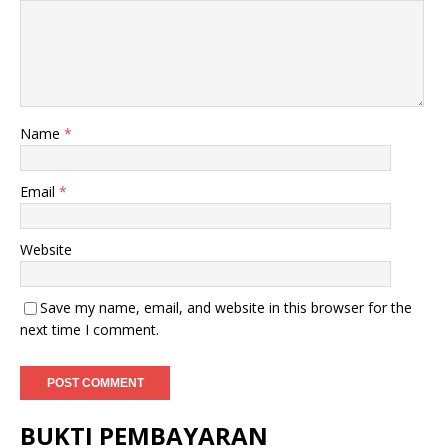
Name
*
Email
*
Website
Save my name, email, and website in this browser for the
next time I comment.
BUKTI PEMBAYARAN