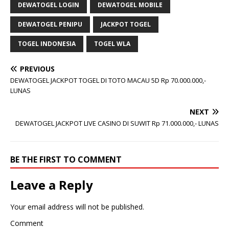
DEWATOGEL LOGIN
DEWATOGEL MOBILE
DEWATOGEL PENIPU
JACKPOT TOGEL
TOGEL INDONESIA
TOGEL WLA
PREVIOUS
DEWATOGEL JACKPOT TOGEL DI TOTO MACAU 5D Rp 70.000.000,-
LUNAS
NEXT
DEWATOGEL JACKPOT LIVE CASINO DI SUWIT Rp 71.000.000,- LUNAS
BE THE FIRST TO COMMENT
Leave a Reply
Your email address will not be published.
Comment