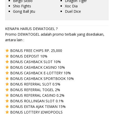
Bingo Sicbo
Dragon Tiger
Shio Fights
Xoc Dia
Gong Ball Jitu
Duel Dice
KENAPA HARUS DEWATOGEL ?
Promo DEWATOGEL adalah promo terbaik yang disediakan,
antara lain :
BONUS FREE CHIPS RP. 25,000
BONUS DEPOSIT 10%
BONUS CASHBACK SLOT 10%
BONUS CASHBACK CASINO 10%
BONUS CASHBACK E-LOTTERY 10%
BONUS CASHBACK SPORTBOOK 10%
BONUS REFERRAL SLOT 0.5%
BONUS REFERRAL TOGEL 2%
BONUS REFERRAL CASINO 0.2%
BONUS ROLLINGAN SLOT 0.1%
BONUS EXTRA AJAK TEMAN 15%
BONUS LOTTERY JOWOPOOLS