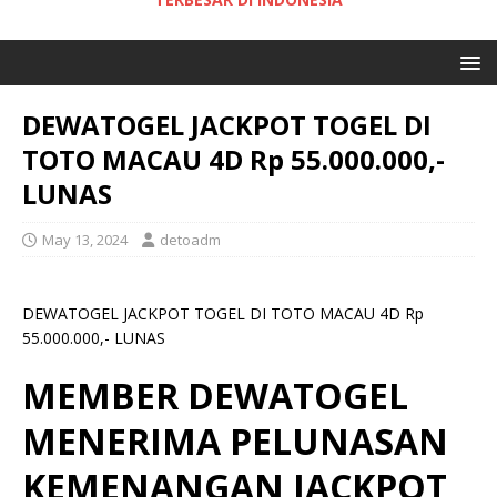
DEWATOGEL JACKPOT TOGEL DI
TOTO MACAU 4D Rp 55.000.000,-
LUNAS
May 13, 2024
detoadm
DEWATOGEL JACKPOT TOGEL DI TOTO MACAU 4D Rp
55.000.000,- LUNAS
MEMBER DEWATOGEL
MENERIMA PELUNASAN
KEMENANGAN JACKPOT