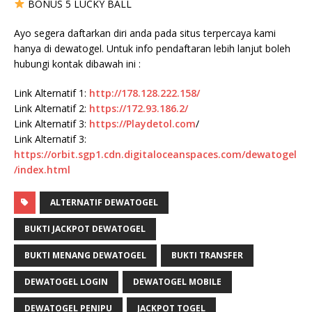
BONUS 5 LUCKY BALL
Ayo segera daftarkan diri anda pada situs terpercaya kami
hanya di dewatogel. Untuk info pendaftaran lebih lanjut boleh
hubungi kontak dibawah ini :
Link Alternatif 1:
http://178.128.222.158/
Link Alternatif 2:
https://172.93.186.2/
Link Alternatif 3:
https://
Playdetol.com
/
Link Alternatif 3:
https://orbit.sgp1.cdn.digitaloceanspaces.com/dewatogel
/index.html
ALTERNATIF DEWATOGEL
BUKTI JACKPOT DEWATOGEL
BUKTI MENANG DEWATOGEL
BUKTI TRANSFER
DEWATOGEL LOGIN
DEWATOGEL MOBILE
DEWATOGEL PENIPU
JACKPOT TOGEL