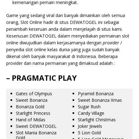
kemenangan pemain meningkat.
Game yang sedang viral dan banyak dimainkan oleh semua
orang, Slot Online hadir di situs DEWATOGEL ini sebagai
penambah keseruan anda dalam menjelajah di situs kami.
Keseriusan DEWATOGEL dalam menyediakan permainan slot
online diwujudkan dalam kerjasamanya dengan
provider
/
penyedia slot online kelas dunia yang juga sudah banyak
dikenal oleh banyak masyarakat di Indonesia. Beberapa
provider dan nama permainan yang dimaksud adalah :
– PRAGMATIC PLAY
Gates of Olympus
Pyramid Bonanza
Sweet Bonanza
Sweet Bonanza Xmas
Bonanza Gold
Sugar Rush
Starlight Princess
Candy Village
Hand of Midas
Starlight Christmas
Sweet DEWATOGEL
Joker Jewels
Slot Mania Bonanza
5 Lion Gold
Gold