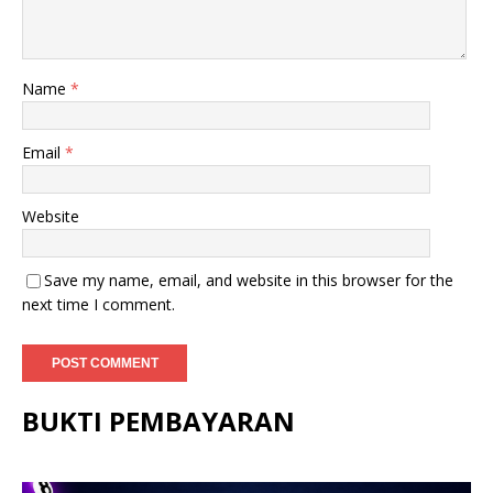
Name
*
Email
*
Website
Save my name, email, and website in this browser for the
next time I comment.
BUKTI PEMBAYARAN