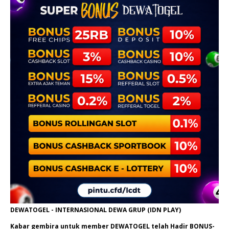
DEWATOGEL - INTERNASIONAL DEWA GRUP (IDN PLAY)
Kabar gembira untuk member DEWATOGEL telah Hadir
BONUS-