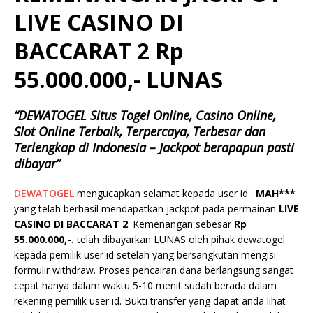
LIVE CASINO DI
BACCARAT 2 Rp
55.000.000,- LUNAS
“DEWATOGEL Situs Togel Online, Casino Online,
Slot Online Terbaik, Terpercaya, Terbesar dan
Terlengkap di Indonesia – Jackpot berapapun pasti
dibayar”
DEWATOGEL
mengucapkan selamat kepada user id :
MAH***
yang telah berhasil mendapatkan jackpot pada permainan
LIVE
CASINO DI BACCARAT 2
.
Kemenangan sebesar
Rp
55.000.000
,-.
telah dibayarkan LUNAS oleh pihak dewatogel
kepada pemilik user id setelah yang bersangkutan mengisi
formulir withdraw. Proses pencairan dana berlangsung sangat
cepat hanya dalam waktu 5-10 menit sudah berada dalam
rekening pemilik user id. Bukti transfer yang dapat anda lihat