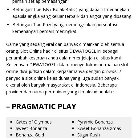
pemain setiap pemasangan
Bettingan Tipe BB ( Bolak Balik ) yang dapat dimenangkan
apabila angka yang keluar terbalik dari angka yang dipasang
Bettingan Tipe Prize yang memungkinkan persentase
kemenangan pemain meningkat.
Game yang sedang viral dan banyak dimainkan oleh semua
orang, Slot Online hadir di situs DEWATOGEL ini sebagai
penambah keseruan anda dalam menjelajah di situs kami.
Keseriusan DEWATOGEL dalam menyediakan permainan slot
online diwujudkan dalam kerjasamanya dengan
provider
/
penyedia slot online kelas dunia yang juga sudah banyak
dikenal oleh banyak masyarakat di Indonesia. Beberapa
provider dan nama permainan yang dimaksud adalah :
– PRAGMATIC PLAY
Gates of Olympus
Pyramid Bonanza
Sweet Bonanza
Sweet Bonanza Xmas
Bonanza Gold
Sugar Rush