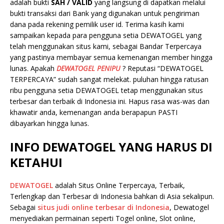
adalah bukti
SAH / VALID
yang langsung di dapatkan melalui
bukti transaksi dari Bank yang digunakan untuk pengiriman
dana pada rekening pemilik user id. Terima kasih kami
sampaikan kepada para pengguna setia DEWATOGEL yang
telah menggunakan situs kami, sebagai Bandar Terpercaya
yang pastinya membayar semua kemenangan member hingga
lunas. Apakah
DEWATOGEL PENIPU
? Reputasi “DEWATOGEL
TERPERCAYA” sudah sangat melekat. puluhan hingga ratusan
ribu pengguna setia DEWATOGEL tetap menggunakan situs
terbesar dan terbaik di Indonesia ini. Hapus rasa was-was dan
khawatir anda, kemenangan anda berapapun PASTI
dibayarkan hingga lunas.
INFO DEWATOGEL YANG HARUS DI
KETAHUI
DEWATOGEL
adalah Situs Online Terpercaya, Terbaik,
Terlengkap dan Terbesar di Indonesia bahkan di Asia sekalipun.
Sebagai
situs judi online terbesar di Indonesia
, Dewatogel
menyediakan permainan seperti Togel online, Slot online,