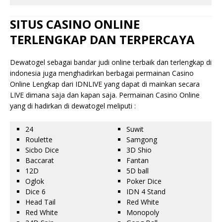
SITUS CASINO ONLINE
TERLENGKAP DAN TERPERCAYA
Dewatogel sebagai bandar judi online terbaik dan terlengkap di
indonesia juga menghadirkan berbagai permainan Casino
Online Lengkap dari IDNLIVE yang dapat di mainkan secara
LIVE dimana saja dan kapan saja. Permainan Casino Online
yang di hadirkan di dewatogel meliputi :
24
Suwit
Roulette
Samgong
Sicbo Dice
3D Shio
Baccarat
Fantan
12D
5D ball
Oglok
Poker Dice
Dice 6
IDN 4 Stand
Head Tail
Red White
Red White
Monopoly