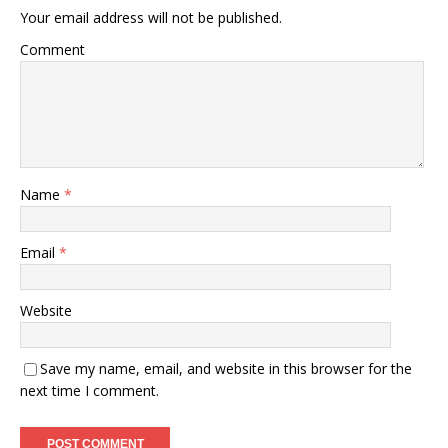
Your email address will not be published.
Comment
Name
*
Email
*
Website
Save my name, email, and website in this browser for the
next time I comment.