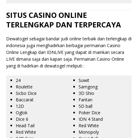
SITUS CASINO ONLINE
TERLENGKAP DAN TERPERCAYA
Dewatogel sebagai bandar judi online terbaik dan terlengkap di
indonesia juga menghadirkan berbagai permainan Casino
Online Lengkap dari IDNLIVE yang dapat di mainkan secara
LIVE dimana saja dan kapan saja. Permainan Casino Online
yang di hadirkan di dewatogel meliputi :
24
Suwit
Roulette
Samgong
Sicbo Dice
3D Shio
Baccarat
Fantan
12D
5D ball
Oglok
Poker Dice
Dice 6
IDN 4 Stand
Head Tail
Red White
Red White
Monopoly