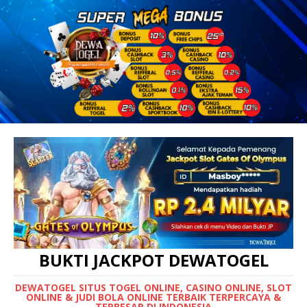
BUKTI JACKPOT DEWATOGEL
DEWATOGEL SITUS TOGEL ONLINE, CASINO ONLINE, SLOT
ONLINE & JUDI BOLA ONLINE TERBAIK TERPERCAYA &
TERBESAR DI INDONESIA