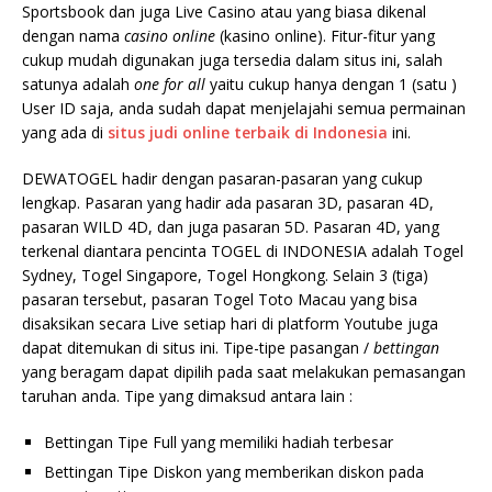
Sportsbook dan juga Live Casino atau yang biasa dikenal
dengan nama
casino online
(kasino online). Fitur-fitur yang
cukup mudah digunakan juga tersedia dalam situs ini, salah
satunya adalah
one for all
yaitu cukup hanya dengan 1 (satu )
User ID saja, anda sudah dapat menjelajahi semua permainan
yang ada di
situs judi
online terbaik di Indonesia
ini.
DEWATOGEL hadir dengan pasaran-pasaran yang cukup
lengkap. Pasaran yang hadir ada pasaran 3D, pasaran 4D,
pasaran WILD 4D, dan juga pasaran 5D. Pasaran 4D, yang
terkenal diantara pencinta TOGEL di INDONESIA adalah Togel
Sydney, Togel Singapore, Togel Hongkong. Selain 3 (tiga)
pasaran tersebut, pasaran Togel Toto Macau yang bisa
disaksikan secara Live setiap hari di platform Youtube juga
dapat ditemukan di situs ini. Tipe-tipe pasangan /
bettingan
yang beragam dapat dipilih pada saat melakukan pemasangan
taruhan anda. Tipe yang dimaksud antara lain :
Bettingan Tipe Full yang memiliki hadiah terbesar
Bettingan Tipe Diskon yang memberikan diskon pada