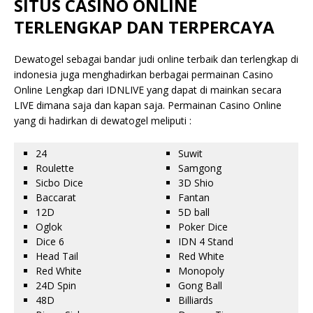
SITUS CASINO ONLINE
TERLENGKAP DAN TERPERCAYA
Dewatogel sebagai bandar judi online terbaik dan terlengkap di
indonesia juga menghadirkan berbagai permainan Casino
Online Lengkap dari IDNLIVE yang dapat di mainkan secara
LIVE dimana saja dan kapan saja. Permainan Casino Online
yang di hadirkan di dewatogel meliputi :
24
Suwit
Roulette
Samgong
Sicbo Dice
3D Shio
Baccarat
Fantan
12D
5D ball
Oglok
Poker Dice
Dice 6
IDN 4 Stand
Head Tail
Red White
Red White
Monopoly
24D Spin
Gong Ball
48D
Billiards