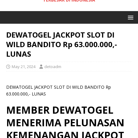
DEWATOGEL JACKPOT SLOT DI
WILD BANDITO Rp 63.000.000,-
LUNAS
May 21, 2024
detoadm
DEWATOGEL JACKPOT SLOT DI WILD BANDITO Rp
63.000.000,- LUNAS
MEMBER DEWATOGEL
MENERIMA PELUNASAN
KEMENANGAN JACKPOT