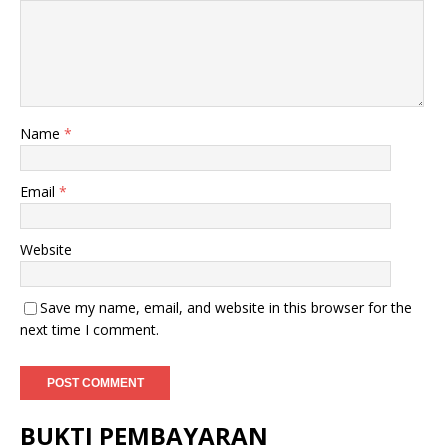
Name
*
Email
*
Website
Save my name, email, and website in this browser for the
next time I comment.
BUKTI PEMBAYARAN