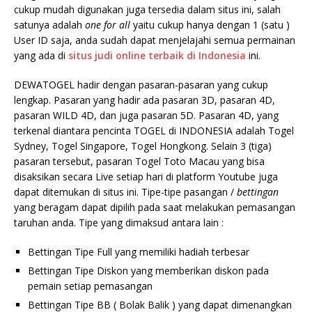
cukup mudah digunakan juga tersedia dalam situs ini, salah
satunya adalah
one for all
yaitu cukup hanya dengan 1 (satu )
User ID saja, anda sudah dapat menjelajahi semua permainan
yang ada di
situs judi
online terbaik di Indonesia
ini.
DEWATOGEL hadir dengan pasaran-pasaran yang cukup
lengkap. Pasaran yang hadir ada pasaran 3D, pasaran 4D,
pasaran WILD 4D, dan juga pasaran 5D. Pasaran 4D, yang
terkenal diantara pencinta TOGEL di INDONESIA adalah Togel
Sydney, Togel Singapore, Togel Hongkong. Selain 3 (tiga)
pasaran tersebut, pasaran Togel Toto Macau yang bisa
disaksikan secara Live setiap hari di platform Youtube juga
dapat ditemukan di situs ini. Tipe-tipe pasangan /
bettingan
yang beragam dapat dipilih pada saat melakukan pemasangan
taruhan anda. Tipe yang dimaksud antara lain :
Bettingan Tipe Full yang memiliki hadiah terbesar
Bettingan Tipe Diskon yang memberikan diskon pada
pemain setiap pemasangan
Bettingan Tipe BB ( Bolak Balik ) yang dapat dimenangkan