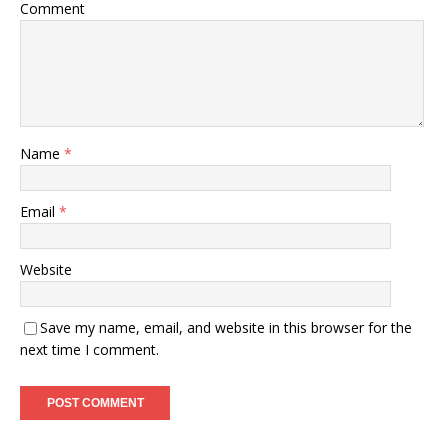
Comment
Name
*
Email
*
Website
Save my name, email, and website in this browser for the
next time I comment.