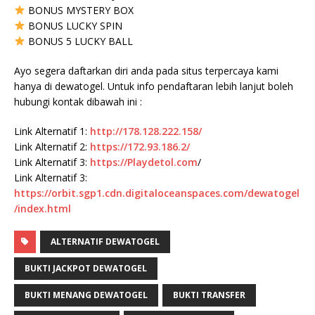
BONUS MYSTERY BOX
BONUS LUCKY SPIN
BONUS 5 LUCKY BALL
Ayo segera daftarkan diri anda pada situs terpercaya kami
hanya di dewatogel. Untuk info pendaftaran lebih lanjut boleh
hubungi kontak dibawah ini :
Link Alternatif 1:
http://178.128.222.158/
Link Alternatif 2:
https://172.93.186.2/
Link Alternatif 3:
https://
Playdetol.com
/
Link Alternatif 3:
https://orbit.sgp1.cdn.digitaloceanspaces.com/dewatogel
/index.html
ALTERNATIF DEWATOGEL
BUKTI JACKPOT DEWATOGEL
BUKTI MENANG DEWATOGEL
BUKTI TRANSFER