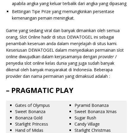
apabila angka yang keluar terbalik dari angka yang dipasang
Bettingan Tipe Prize yang memungkinkan persentase
kemenangan pemain meningkat.
Game yang sedang viral dan banyak dimainkan oleh semua
orang, Slot Online hadir di situs DEWATOGEL ini sebagai
penambah keseruan anda dalam menjelajah di situs kami.
Keseriusan DEWATOGEL dalam menyediakan permainan slot
online diwujudkan dalam kerjasamanya dengan
provider
/
penyedia slot online kelas dunia yang juga sudah banyak
dikenal oleh banyak masyarakat di Indonesia. Beberapa
provider dan nama permainan yang dimaksud adalah :
– PRAGMATIC PLAY
Gates of Olympus
Pyramid Bonanza
Sweet Bonanza
Sweet Bonanza Xmas
Bonanza Gold
Sugar Rush
Starlight Princess
Candy Village
Hand of Midas
Starlight Christmas