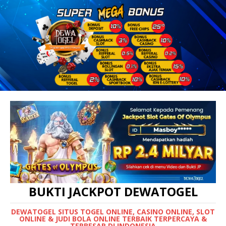
BUKTI JACKPOT DEWATOGEL
DEWATOGEL SITUS TOGEL ONLINE, CASINO ONLINE, SLOT
ONLINE & JUDI BOLA ONLINE TERBAIK TERPERCAYA &
TERBESAR DI INDONESIA