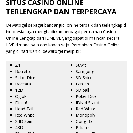
SITUS CASINO ONLINE
TERLENGKAP DAN TERPERCAYA
Dewatogel sebagai bandar judi online terbaik dan terlengkap di
indonesia juga menghadirkan berbagai permainan Casino
Online Lengkap dari IDNLIVE yang dapat di mainkan secara
LIVE dimana saja dan kapan saja. Permainan Casino Online
yang di hadirkan di dewatogel meliputi :
24
Suwit
Roulette
Samgong
Sicbo Dice
3D Shio
Baccarat
Fantan
12D
5D ball
Oglok
Poker Dice
Dice 6
IDN 4 Stand
Head Tail
Red White
Red White
Monopoly
24D Spin
Gong Ball
48D
Billiards