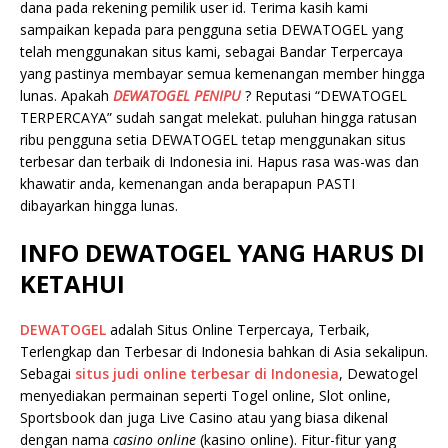
dana pada rekening pemilik user id. Terima kasih kami
sampaikan kepada para pengguna setia DEWATOGEL yang
telah menggunakan situs kami, sebagai Bandar Terpercaya
yang pastinya membayar semua kemenangan member hingga
lunas. Apakah
DEWATOGEL PENIPU
? Reputasi “DEWATOGEL
TERPERCAYA” sudah sangat melekat. puluhan hingga ratusan
ribu pengguna setia DEWATOGEL tetap menggunakan situs
terbesar dan terbaik di Indonesia ini. Hapus rasa was-was dan
khawatir anda, kemenangan anda berapapun PASTI
dibayarkan hingga lunas.
INFO DEWATOGEL YANG HARUS DI
KETAHUI
DEWATOGEL
adalah Situs Online Terpercaya, Terbaik,
Terlengkap dan Terbesar di Indonesia bahkan di Asia sekalipun.
Sebagai
situs judi online terbesar di Indonesia
, Dewatogel
menyediakan permainan seperti Togel online, Slot online,
Sportsbook dan juga Live Casino atau yang biasa dikenal
dengan nama
casino online
(kasino online). Fitur-fitur yang