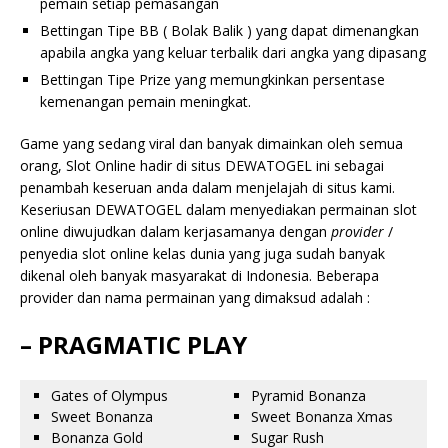
pemain setiap pemasangan
Bettingan Tipe BB ( Bolak Balik ) yang dapat dimenangkan
apabila angka yang keluar terbalik dari angka yang dipasang
Bettingan Tipe Prize yang memungkinkan persentase
kemenangan pemain meningkat.
Game yang sedang viral dan banyak dimainkan oleh semua
orang, Slot Online hadir di situs DEWATOGEL ini sebagai
penambah keseruan anda dalam menjelajah di situs kami.
Keseriusan DEWATOGEL dalam menyediakan permainan slot
online diwujudkan dalam kerjasamanya dengan
provider
/
penyedia slot online kelas dunia yang juga sudah banyak
dikenal oleh banyak masyarakat di Indonesia. Beberapa
provider dan nama permainan yang dimaksud adalah :
– PRAGMATIC PLAY
Gates of Olympus
Pyramid Bonanza
Sweet Bonanza
Sweet Bonanza Xmas
Bonanza Gold
Sugar Rush