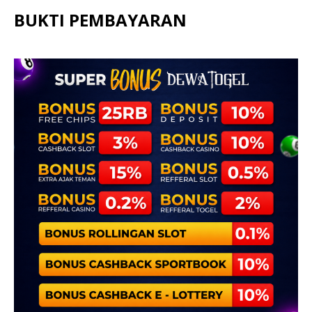
BUKTI PEMBAYARAN