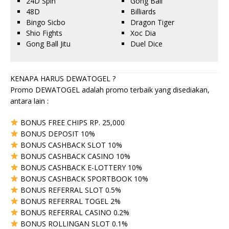
24D Spin
Gong Ball
48D
Billiards
Bingo Sicbo
Dragon Tiger
Shio Fights
Xoc Dia
Gong Ball Jitu
Duel Dice
KENAPA HARUS DEWATOGEL ?
Promo DEWATOGEL adalah promo terbaik yang disediakan,
antara lain :
BONUS FREE CHIPS RP. 25,000
BONUS DEPOSIT 10%
BONUS CASHBACK SLOT 10%
BONUS CASHBACK CASINO 10%
BONUS CASHBACK E-LOTTERY 10%
BONUS CASHBACK SPORTBOOK 10%
BONUS REFERRAL SLOT 0.5%
BONUS REFERRAL TOGEL 2%
BONUS REFERRAL CASINO 0.2%
BONUS ROLLINGAN SLOT 0.1%