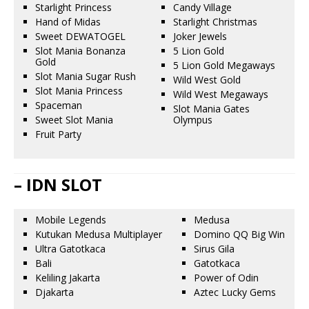
Starlight Princess
Candy Village
Hand of Midas
Starlight Christmas
Sweet DEWATOGEL
Joker Jewels
Slot Mania Bonanza
5 Lion Gold
Gold
5 Lion Gold Megaways
Slot Mania Sugar Rush
Wild West Gold
Slot Mania Princess
Wild West Megaways
Spaceman
Slot Mania Gates
Sweet Slot Mania
Olympus
Fruit Party
– IDN SLOT
Mobile Legends
Medusa
Kutukan Medusa Multiplayer
Domino QQ Big Win
Ultra Gatotkaca
Sirus Gila
Bali
Gatotkaca
Keliling Jakarta
Power of Odin
Djakarta
Aztec Lucky Gems