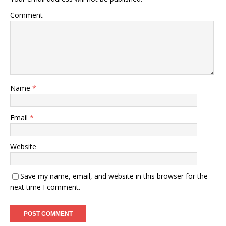
Comment
Name
*
Email
*
Website
Save my name, email, and website in this browser for the
next time I comment.