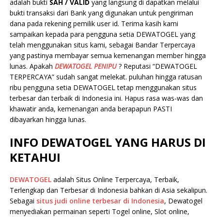
adalah bukti
SAH / VALID
yang langsung di dapatkan melalui
bukti transaksi dari Bank yang digunakan untuk pengiriman
dana pada rekening pemilik user id. Terima kasih kami
sampaikan kepada para pengguna setia DEWATOGEL yang
telah menggunakan situs kami, sebagai Bandar Terpercaya
yang pastinya membayar semua kemenangan member hingga
lunas. Apakah
DEWATOGEL PENIPU
? Reputasi “DEWATOGEL
TERPERCAYA” sudah sangat melekat. puluhan hingga ratusan
ribu pengguna setia DEWATOGEL tetap menggunakan situs
terbesar dan terbaik di Indonesia ini. Hapus rasa was-was dan
khawatir anda, kemenangan anda berapapun PASTI
dibayarkan hingga lunas.
INFO DEWATOGEL YANG HARUS DI
KETAHUI
DEWATOGEL
adalah Situs Online Terpercaya, Terbaik,
Terlengkap dan Terbesar di Indonesia bahkan di Asia sekalipun.
Sebagai
situs judi online terbesar di Indonesia
, Dewatogel
menyediakan permainan seperti Togel online, Slot online,