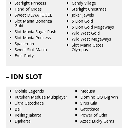
Starlight Princess
Candy Village
Hand of Midas
Starlight Christmas
Sweet DEWATOGEL
Joker Jewels
Slot Mania Bonanza
5 Lion Gold
Gold
5 Lion Gold Megaways
Slot Mania Sugar Rush
Wild West Gold
Slot Mania Princess
Wild West Megaways
Spaceman
Slot Mania Gates
Sweet Slot Mania
Olympus
Fruit Party
– IDN SLOT
Mobile Legends
Medusa
Kutukan Medusa Multiplayer
Domino QQ Big Win
Ultra Gatotkaca
Sirus Gila
Bali
Gatotkaca
Keliling Jakarta
Power of Odin
Djakarta
Aztec Lucky Gems