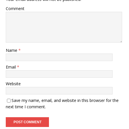
Comment
Name
*
Email
*
Website
Save my name, email, and website in this browser for the
next time I comment.