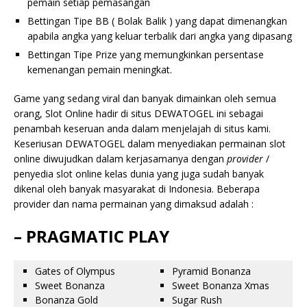
pemain setiap pemasangan
Bettingan Tipe BB ( Bolak Balik ) yang dapat dimenangkan
apabila angka yang keluar terbalik dari angka yang dipasang
Bettingan Tipe Prize yang memungkinkan persentase
kemenangan pemain meningkat.
Game yang sedang viral dan banyak dimainkan oleh semua
orang, Slot Online hadir di situs DEWATOGEL ini sebagai
penambah keseruan anda dalam menjelajah di situs kami.
Keseriusan DEWATOGEL dalam menyediakan permainan slot
online diwujudkan dalam kerjasamanya dengan
provider
/
penyedia slot online kelas dunia yang juga sudah banyak
dikenal oleh banyak masyarakat di Indonesia. Beberapa
provider dan nama permainan yang dimaksud adalah :
– PRAGMATIC PLAY
Gates of Olympus
Pyramid Bonanza
Sweet Bonanza
Sweet Bonanza Xmas
Bonanza Gold
Sugar Rush