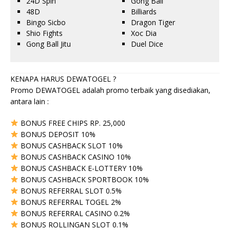
24D Spin
Gong Ball
48D
Billiards
Bingo Sicbo
Dragon Tiger
Shio Fights
Xoc Dia
Gong Ball Jitu
Duel Dice
KENAPA HARUS DEWATOGEL ?
Promo DEWATOGEL adalah promo terbaik yang disediakan,
antara lain :
BONUS FREE CHIPS RP. 25,000
BONUS DEPOSIT 10%
BONUS CASHBACK SLOT 10%
BONUS CASHBACK CASINO 10%
BONUS CASHBACK E-LOTTERY 10%
BONUS CASHBACK SPORTBOOK 10%
BONUS REFERRAL SLOT 0.5%
BONUS REFERRAL TOGEL 2%
BONUS REFERRAL CASINO 0.2%
BONUS ROLLINGAN SLOT 0.1%