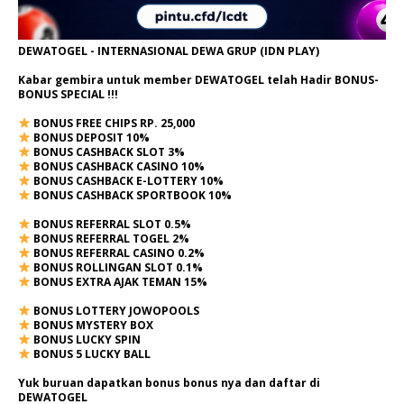
DEWATOGEL - INTERNASIONAL DEWA GRUP (IDN PLAY)
Kabar gembira untuk member DEWATOGEL telah Hadir
BONUS-
BONUS SPECIAL
!!!
BONUS FREE CHIPS RP. 25,000
BONUS DEPOSIT 10%
BONUS CASHBACK SLOT 3%
BONUS CASHBACK CASINO 10%
BONUS CASHBACK E-LOTTERY 10%
BONUS CASHBACK SPORTBOOK 10%
BONUS REFERRAL SLOT 0.5%
BONUS REFERRAL TOGEL 2%
BONUS REFERRAL CASINO 0.2%
BONUS ROLLINGAN SLOT 0.1%
BONUS EXTRA AJAK TEMAN 15%
BONUS LOTTERY JOWOPOOLS
BONUS MYSTERY BOX
BONUS LUCKY SPIN
BONUS 5 LUCKY BALL
Yuk buruan dapatkan bonus bonus nya dan daftar di
DEWATOGEL