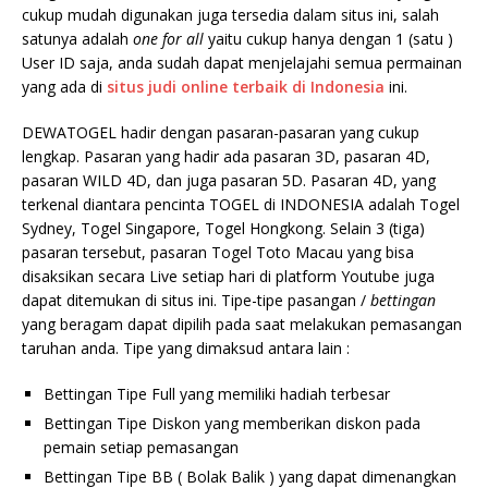
cukup mudah digunakan juga tersedia dalam situs ini, salah
satunya adalah
one for all
yaitu cukup hanya dengan 1 (satu )
User ID saja, anda sudah dapat menjelajahi semua permainan
yang ada di
situs judi
online terbaik di Indonesia
ini.
DEWATOGEL hadir dengan pasaran-pasaran yang cukup
lengkap. Pasaran yang hadir ada pasaran 3D, pasaran 4D,
pasaran WILD 4D, dan juga pasaran 5D. Pasaran 4D, yang
terkenal diantara pencinta TOGEL di INDONESIA adalah Togel
Sydney, Togel Singapore, Togel Hongkong. Selain 3 (tiga)
pasaran tersebut, pasaran Togel Toto Macau yang bisa
disaksikan secara Live setiap hari di platform Youtube juga
dapat ditemukan di situs ini. Tipe-tipe pasangan /
bettingan
yang beragam dapat dipilih pada saat melakukan pemasangan
taruhan anda. Tipe yang dimaksud antara lain :
Bettingan Tipe Full yang memiliki hadiah terbesar
Bettingan Tipe Diskon yang memberikan diskon pada
pemain setiap pemasangan
Bettingan Tipe BB ( Bolak Balik ) yang dapat dimenangkan