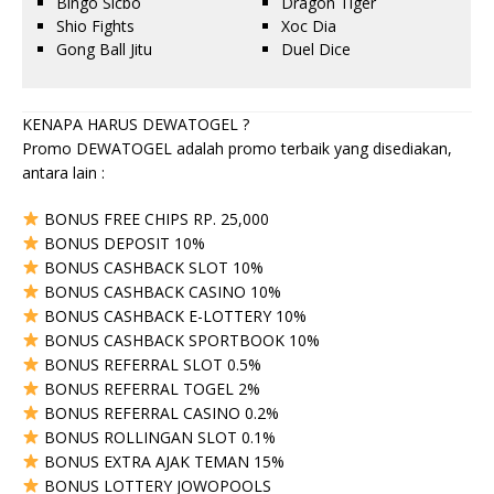
Bingo Sicbo
Dragon Tiger
Shio Fights
Xoc Dia
Gong Ball Jitu
Duel Dice
KENAPA HARUS DEWATOGEL ?
Promo DEWATOGEL adalah promo terbaik yang disediakan,
antara lain :
BONUS FREE CHIPS RP. 25,000
BONUS DEPOSIT 10%
BONUS CASHBACK SLOT 10%
BONUS CASHBACK CASINO 10%
BONUS CASHBACK E-LOTTERY 10%
BONUS CASHBACK SPORTBOOK 10%
BONUS REFERRAL SLOT 0.5%
BONUS REFERRAL TOGEL 2%
BONUS REFERRAL CASINO 0.2%
BONUS ROLLINGAN SLOT 0.1%
BONUS EXTRA AJAK TEMAN 15%
BONUS LOTTERY JOWOPOOLS