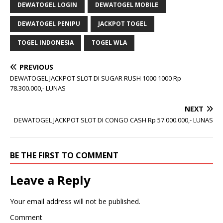
DEWATOGEL LOGIN
DEWATOGEL MOBILE
DEWATOGEL PENIPU
JACKPOT TOGEL
TOGEL INDONESIA
TOGEL WLA
PREVIOUS
DEWATOGEL JACKPOT SLOT DI SUGAR RUSH 1000 1000 Rp
78.300.000,- LUNAS
NEXT
DEWATOGEL JACKPOT SLOT DI CONGO CASH Rp 57.000.000,- LUNAS
BE THE FIRST TO COMMENT
Leave a Reply
Your email address will not be published.
Comment