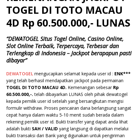
TOGEL DI TOTO MACAU
4D Rp 60.500.000,- LUNAS
“DEWATOGEL Situs Togel Online, Casino Online,
Slot Online Terbaik, Terpercaya, Terbesar dan
Terlengkap di Indonesia – Jackpot berapapun pasti
dibayar”
DEWATOGEL
mengucapkan selamat kepada user id :
ENK***
yang telah berhasil mendapatkan jackpot pada permainan
TOGEL DI TOTO MACAU 4D.
Kemenangan sebesar
Rp
60.500.000
,-.
telah dibayarkan LUNAS oleh pihak dewatogel
kepada pemilik user id setelah yang bersangkutan mengisi
formulir withdraw. Proses pencairan dana berlangsung sangat
cepat hanya dalam waktu 5-10 menit sudah berada dalam
rekening pemilik user id. Bukti transfer yang dapat anda lihat
adalah bukti
SAH / VALID
yang langsung di dapatkan melalui
bukti transaksi dari Bank yang digunakan untuk pengiriman