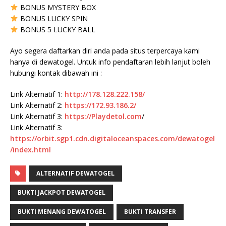
BONUS MYSTERY BOX
BONUS LUCKY SPIN
BONUS 5 LUCKY BALL
Ayo segera daftarkan diri anda pada situs terpercaya kami
hanya di dewatogel. Untuk info pendaftaran lebih lanjut boleh
hubungi kontak dibawah ini :
Link Alternatif 1:
http://178.128.222.158/
Link Alternatif 2:
https://172.93.186.2/
Link Alternatif 3:
https://
Playdetol.com
/
Link Alternatif 3:
https://orbit.sgp1.cdn.digitaloceanspaces.com/dewatogel
/index.html
ALTERNATIF DEWATOGEL
BUKTI JACKPOT DEWATOGEL
BUKTI MENANG DEWATOGEL
BUKTI TRANSFER