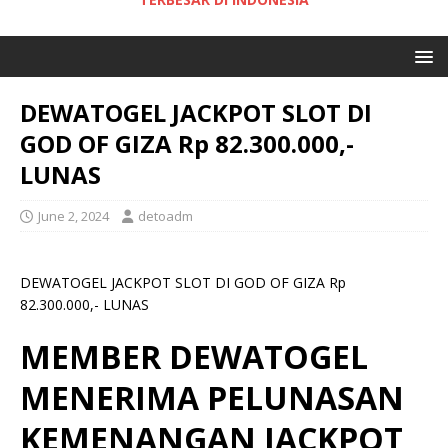
DEWATOGEL JACKPOT SLOT DI
GOD OF GIZA Rp 82.300.000,-
LUNAS
June 2, 2024
detoadm
DEWATOGEL JACKPOT SLOT DI GOD OF GIZA Rp
82.300.000,- LUNAS
MEMBER DEWATOGEL
MENERIMA PELUNASAN
KEMENANGAN JACKPOT