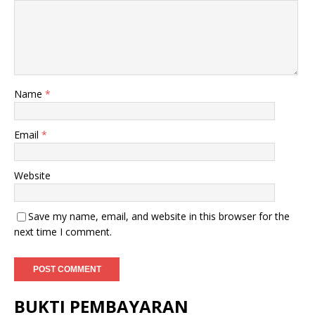
Name
*
Email
*
Website
Save my name, email, and website in this browser for the
next time I comment.
BUKTI PEMBAYARAN