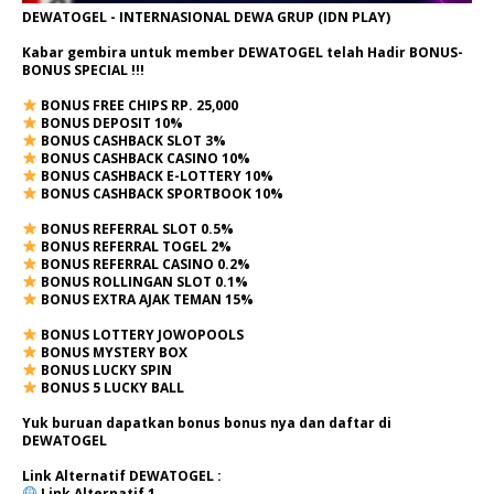
DEWATOGEL - INTERNASIONAL DEWA GRUP (IDN PLAY)
Kabar gembira untuk member DEWATOGEL telah Hadir
BONUS-
BONUS SPECIAL
!!!
BONUS FREE CHIPS RP. 25,000
BONUS DEPOSIT 10%
BONUS CASHBACK SLOT 3%
BONUS CASHBACK CASINO 10%
BONUS CASHBACK E-LOTTERY 10%
BONUS CASHBACK SPORTBOOK 10%
BONUS REFERRAL SLOT 0.5%
BONUS REFERRAL TOGEL 2%
BONUS REFERRAL CASINO 0.2%
BONUS ROLLINGAN SLOT 0.1%
BONUS EXTRA AJAK TEMAN 15%
BONUS LOTTERY JOWOPOOLS
BONUS MYSTERY BOX
BONUS LUCKY SPIN
BONUS 5 LUCKY BALL
Yuk buruan dapatkan bonus bonus nya dan daftar di
DEWATOGEL
Link Alternatif
DEWATOGEL
:
Link Alternatif 1