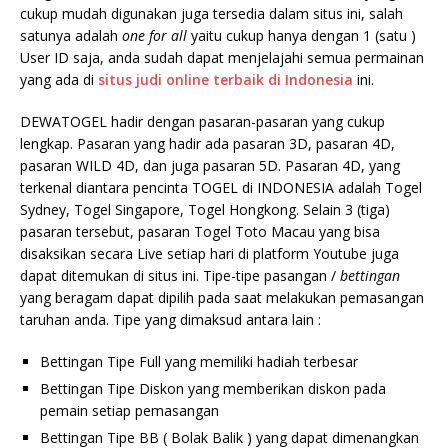
cukup mudah digunakan juga tersedia dalam situs ini, salah
satunya adalah
one for all
yaitu cukup hanya dengan 1 (satu )
User ID saja, anda sudah dapat menjelajahi semua permainan
yang ada di
situs judi
online terbaik di Indonesia
ini.
DEWATOGEL hadir dengan pasaran-pasaran yang cukup
lengkap. Pasaran yang hadir ada pasaran 3D, pasaran 4D,
pasaran WILD 4D, dan juga pasaran 5D. Pasaran 4D, yang
terkenal diantara pencinta TOGEL di INDONESIA adalah Togel
Sydney, Togel Singapore, Togel Hongkong. Selain 3 (tiga)
pasaran tersebut, pasaran Togel Toto Macau yang bisa
disaksikan secara Live setiap hari di platform Youtube juga
dapat ditemukan di situs ini. Tipe-tipe pasangan /
bettingan
yang beragam dapat dipilih pada saat melakukan pemasangan
taruhan anda. Tipe yang dimaksud antara lain :
Bettingan Tipe Full yang memiliki hadiah terbesar
Bettingan Tipe Diskon yang memberikan diskon pada
pemain setiap pemasangan
Bettingan Tipe BB ( Bolak Balik ) yang dapat dimenangkan