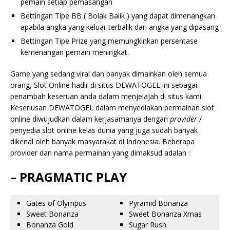
pemain setiap pemasangan
Bettingan Tipe BB ( Bolak Balik ) yang dapat dimenangkan
apabila angka yang keluar terbalik dari angka yang dipasang
Bettingan Tipe Prize yang memungkinkan persentase
kemenangan pemain meningkat.
Game yang sedang viral dan banyak dimainkan oleh semua
orang, Slot Online hadir di situs DEWATOGEL ini sebagai
penambah keseruan anda dalam menjelajah di situs kami.
Keseriusan DEWATOGEL dalam menyediakan permainan slot
online diwujudkan dalam kerjasamanya dengan
provider
/
penyedia slot online kelas dunia yang juga sudah banyak
dikenal oleh banyak masyarakat di Indonesia. Beberapa
provider dan nama permainan yang dimaksud adalah :
– PRAGMATIC PLAY
Gates of Olympus
Pyramid Bonanza
Sweet Bonanza
Sweet Bonanza Xmas
Bonanza Gold
Sugar Rush