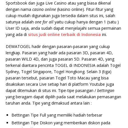
Sportsbook dan juga Live Casino atau yang biasa dikenal
dengan nama
casino online
(kasino online). Fitur-fitur yang
cukup mudah digunakan juga tersedia dalam situs ini, salah
satunya adalah
one for all
yaitu cukup hanya dengan 1 (satu )
User ID saja, anda sudah dapat menjelajahi semua permainan
yang ada di
situs judi
online terbaik di Indonesia
ini.
DEWATOGEL hadir dengan pasaran-pasaran yang cukup
lengkap. Pasaran yang hadir ada pasaran 3D, pasaran 4D,
pasaran WILD 4D, dan juga pasaran 5D. Pasaran 4D, yang
terkenal diantara pencinta TOGEL di INDONESIA adalah Togel
Sydney, Togel Singapore, Togel Hongkong. Selain 3 (tiga)
pasaran tersebut, pasaran Togel Toto Macau yang bisa
disaksikan secara Live setiap hari di platform Youtube juga
dapat ditemukan di situs ini. Tipe-tipe pasangan /
bettingan
yang beragam dapat dipilih pada saat melakukan pemasangan
taruhan anda. Tipe yang dimaksud antara lain :
Bettingan Tipe Full yang memiliki hadiah terbesar
Bettingan Tipe Diskon yang memberikan diskon pada