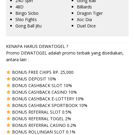
24D Spin
Gong Ball
48D
Billiards
Bingo Sicbo
Dragon Tiger
Shio Fights
Xoc Dia
Gong Ball Jitu
Duel Dice
KENAPA HARUS DEWATOGEL ?
Promo DEWATOGEL adalah promo terbaik yang disediakan,
antara lain :
BONUS FREE CHIPS RP. 25,000
BONUS DEPOSIT 10%
BONUS CASHBACK SLOT 10%
BONUS CASHBACK CASINO 10%
BONUS CASHBACK E-LOTTERY 10%
BONUS CASHBACK SPORTBOOK 10%
BONUS REFERRAL SLOT 0.5%
BONUS REFERRAL TOGEL 2%
BONUS REFERRAL CASINO 0.2%
BONUS ROLLINGAN SLOT 0.1%