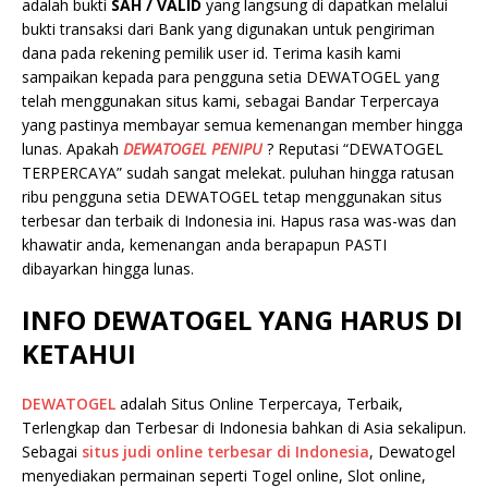
adalah bukti
SAH / VALID
yang langsung di dapatkan melalui
bukti transaksi dari Bank yang digunakan untuk pengiriman
dana pada rekening pemilik user id. Terima kasih kami
sampaikan kepada para pengguna setia DEWATOGEL yang
telah menggunakan situs kami, sebagai Bandar Terpercaya
yang pastinya membayar semua kemenangan member hingga
lunas. Apakah
DEWATOGEL PENIPU
? Reputasi “DEWATOGEL
TERPERCAYA” sudah sangat melekat. puluhan hingga ratusan
ribu pengguna setia DEWATOGEL tetap menggunakan situs
terbesar dan terbaik di Indonesia ini. Hapus rasa was-was dan
khawatir anda, kemenangan anda berapapun PASTI
dibayarkan hingga lunas.
INFO DEWATOGEL YANG HARUS DI
KETAHUI
DEWATOGEL
adalah Situs Online Terpercaya, Terbaik,
Terlengkap dan Terbesar di Indonesia bahkan di Asia sekalipun.
Sebagai
situs judi online terbesar di Indonesia
, Dewatogel
menyediakan permainan seperti Togel online, Slot online,