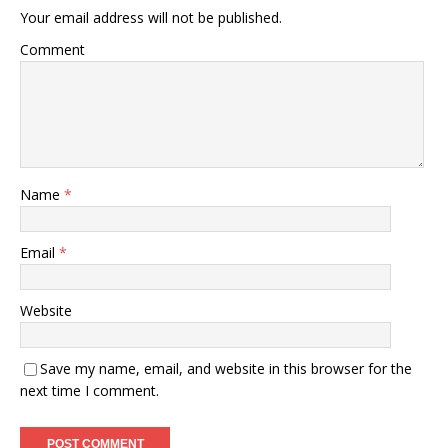
Your email address will not be published.
Comment
Name
*
Email
*
Website
Save my name, email, and website in this browser for the
next time I comment.