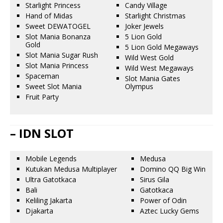
Starlight Princess
Candy Village
Hand of Midas
Starlight Christmas
Sweet DEWATOGEL
Joker Jewels
Slot Mania Bonanza
5 Lion Gold
Gold
5 Lion Gold Megaways
Slot Mania Sugar Rush
Wild West Gold
Slot Mania Princess
Wild West Megaways
Spaceman
Slot Mania Gates
Sweet Slot Mania
Olympus
Fruit Party
– IDN SLOT
Mobile Legends
Medusa
Kutukan Medusa Multiplayer
Domino QQ Big Win
Ultra Gatotkaca
Sirus Gila
Bali
Gatotkaca
Keliling Jakarta
Power of Odin
Djakarta
Aztec Lucky Gems