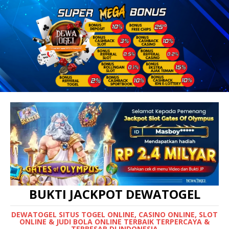
BUKTI JACKPOT DEWATOGEL
DEWATOGEL SITUS TOGEL ONLINE, CASINO ONLINE, SLOT
ONLINE & JUDI BOLA ONLINE TERBAIK TERPERCAYA &
TERBESAR DI INDONESIA