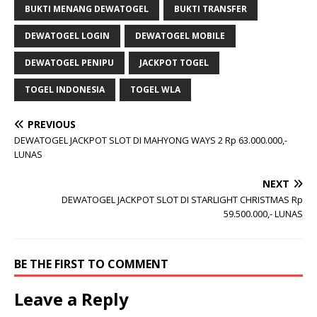
BUKTI MENANG DEWATOGEL
BUKTI TRANSFER
DEWATOGEL LOGIN
DEWATOGEL MOBILE
DEWATOGEL PENIPU
JACKPOT TOGEL
TOGEL INDONESIA
TOGEL WLA
PREVIOUS
DEWATOGEL JACKPOT SLOT DI MAHYONG WAYS 2 Rp 63.000.000,-
LUNAS
NEXT
DEWATOGEL JACKPOT SLOT DI STARLIGHT CHRISTMAS Rp
59.500.000,- LUNAS
BE THE FIRST TO COMMENT
Leave a Reply