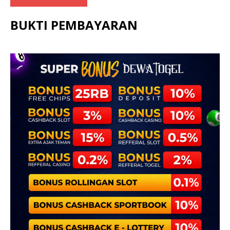
BUKTI PEMBAYARAN