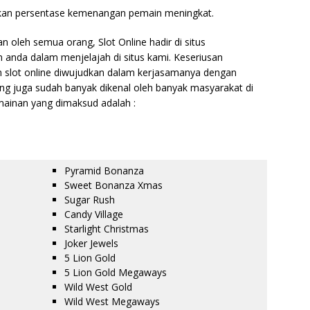
nkan persentase kemenangan pemain meningkat.
 oleh semua orang, Slot Online hadir di situs
nda dalam menjelajah di situs kami. Keseriusan
lot online diwujudkan dalam kerjasamanya dengan
yang juga sudah banyak dikenal oleh banyak masyarakat di
mainan yang dimaksud adalah :
Pyramid Bonanza
Sweet Bonanza Xmas
Sugar Rush
Candy Village
Starlight Christmas
Joker Jewels
5 Lion Gold
5 Lion Gold Megaways
Wild West Gold
Wild West Megaways