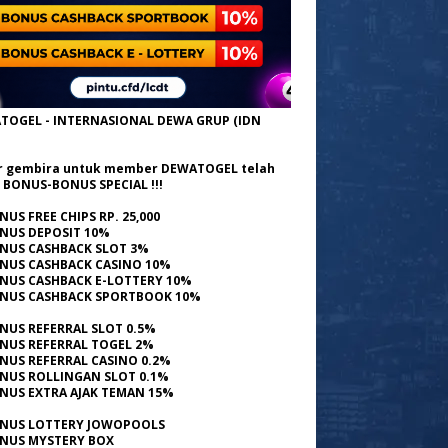
TOGEL - INTERNASIONAL DEWA GRUP (IDN
r gembira untuk member DEWATOGEL telah
r
BONUS-BONUS SPECIAL
!!!
US FREE CHIPS RP. 25,000
NUS DEPOSIT 10%
NUS CASHBACK SLOT 3%
NUS CASHBACK CASINO 10%
NUS CASHBACK E-LOTTERY 10%
NUS CASHBACK SPORTBOOK 10%
NUS REFERRAL SLOT 0.5%
NUS REFERRAL TOGEL 2%
NUS REFERRAL CASINO 0.2%
NUS ROLLINGAN SLOT 0.1%
NUS EXTRA AJAK TEMAN 15%
NUS LOTTERY JOWOPOOLS
NUS MYSTERY BOX