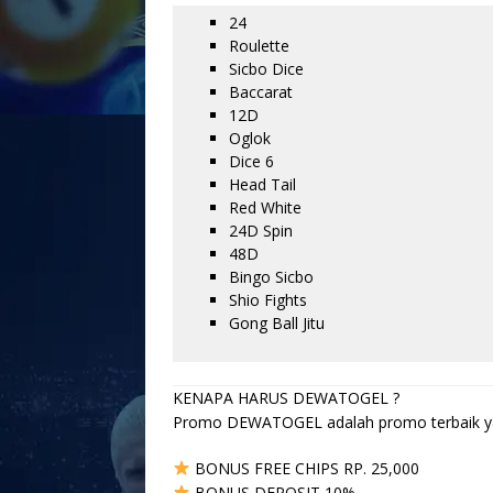
24
Roulette
Sicbo Dice
Baccarat
12D
Oglok
Dice 6
Head Tail
Red White
24D Spin
48D
Bingo Sicbo
Shio Fights
Gong Ball Jitu
KENAPA HARUS DEWATOGEL ?
Promo DEWATOGEL adalah promo terbaik yang
BONUS FREE CHIPS RP. 25,000
BONUS DEPOSIT 10%