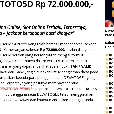
TOTO5D Rp 72.000.000,-
no Online, Slot Online Terbaik, Terpercaya,
DEWA
a – Jackpot berapapun pasti dibayar”
PLAY)
Kaba
ser id :
ARC***
yang telah berhasil mendapatkan jackpot
Hadi
D.
Kemenangan sebesar
Rp
72.000.000
,-.
telah dibayarkan
ser id setelah yang bersangkutan mengisi formulir
BON
BO
ng sangat cepat hanya dalam waktu 5-10 menit sudah
BO
transfer yang dapat anda lihat adalah bukti
SAH / VALID
BO
BO
nsaksi dari Bank yang digunakan untuk pengiriman dana pada
BO
mi sampaikan kepada para pengguna setia DEWATOGEL yang
ndar Terpercaya yang pastinya membayar semua
BO
BO
DEWATOGEL PENIPU
? Reputasi “DEWATOGEL TERPERCAYA”
BO
usan ribu pengguna setia DEWATOGEL tetap menggunakan
BO
. Hapus rasa was-was dan khawatir anda, kemenangan anda
BO
BO
BO