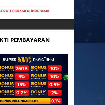
YA & TERBESAR DI INDONESIA
KTI PEMBAYARAN