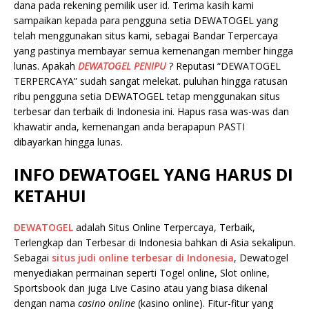
dana pada rekening pemilik user id. Terima kasih kami
sampaikan kepada para pengguna setia DEWATOGEL yang
telah menggunakan situs kami, sebagai Bandar Terpercaya
yang pastinya membayar semua kemenangan member hingga
lunas. Apakah
DEWATOGEL PENIPU
? Reputasi “DEWATOGEL
TERPERCAYA” sudah sangat melekat. puluhan hingga ratusan
ribu pengguna setia DEWATOGEL tetap menggunakan situs
terbesar dan terbaik di Indonesia ini. Hapus rasa was-was dan
khawatir anda, kemenangan anda berapapun PASTI
dibayarkan hingga lunas.
INFO DEWATOGEL YANG HARUS DI
KETAHUI
DEWATOGEL
adalah Situs Online Terpercaya, Terbaik,
Terlengkap dan Terbesar di Indonesia bahkan di Asia sekalipun.
Sebagai
situs judi online terbesar di Indonesia
, Dewatogel
menyediakan permainan seperti Togel online, Slot online,
Sportsbook dan juga Live Casino atau yang biasa dikenal
dengan nama
casino online
(kasino online). Fitur-fitur yang