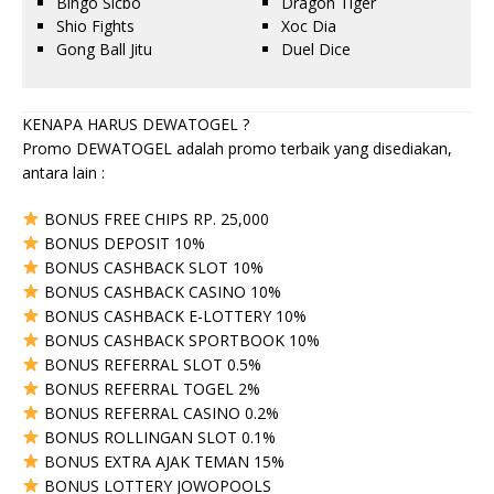
Bingo Sicbo
Dragon Tiger
Shio Fights
Xoc Dia
Gong Ball Jitu
Duel Dice
KENAPA HARUS DEWATOGEL ?
Promo DEWATOGEL adalah promo terbaik yang disediakan,
antara lain :
BONUS FREE CHIPS RP. 25,000
BONUS DEPOSIT 10%
BONUS CASHBACK SLOT 10%
BONUS CASHBACK CASINO 10%
BONUS CASHBACK E-LOTTERY 10%
BONUS CASHBACK SPORTBOOK 10%
BONUS REFERRAL SLOT 0.5%
BONUS REFERRAL TOGEL 2%
BONUS REFERRAL CASINO 0.2%
BONUS ROLLINGAN SLOT 0.1%
BONUS EXTRA AJAK TEMAN 15%
BONUS LOTTERY JOWOPOOLS