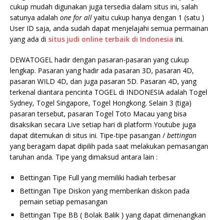
cukup mudah digunakan juga tersedia dalam situs ini, salah
satunya adalah
one for all
yaitu cukup hanya dengan 1 (satu )
User ID saja, anda sudah dapat menjelajahi semua permainan
yang ada di
situs judi
online terbaik di Indonesia
ini.
DEWATOGEL hadir dengan pasaran-pasaran yang cukup
lengkap. Pasaran yang hadir ada pasaran 3D, pasaran 4D,
pasaran WILD 4D, dan juga pasaran 5D. Pasaran 4D, yang
terkenal diantara pencinta TOGEL di INDONESIA adalah Togel
Sydney, Togel Singapore, Togel Hongkong. Selain 3 (tiga)
pasaran tersebut, pasaran Togel Toto Macau yang bisa
disaksikan secara Live setiap hari di platform Youtube juga
dapat ditemukan di situs ini. Tipe-tipe pasangan /
bettingan
yang beragam dapat dipilih pada saat melakukan pemasangan
taruhan anda. Tipe yang dimaksud antara lain :
Bettingan Tipe Full yang memiliki hadiah terbesar
Bettingan Tipe Diskon yang memberikan diskon pada
pemain setiap pemasangan
Bettingan Tipe BB ( Bolak Balik ) yang dapat dimenangkan