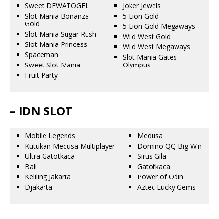
Sweet DEWATOGEL
Joker Jewels
Slot Mania Bonanza
5 Lion Gold
Gold
5 Lion Gold Megaways
Slot Mania Sugar Rush
Wild West Gold
Slot Mania Princess
Wild West Megaways
Spaceman
Slot Mania Gates
Sweet Slot Mania
Olympus
Fruit Party
– IDN SLOT
Mobile Legends
Medusa
Kutukan Medusa Multiplayer
Domino QQ Big Win
Ultra Gatotkaca
Sirus Gila
Bali
Gatotkaca
Keliling Jakarta
Power of Odin
Djakarta
Aztec Lucky Gems