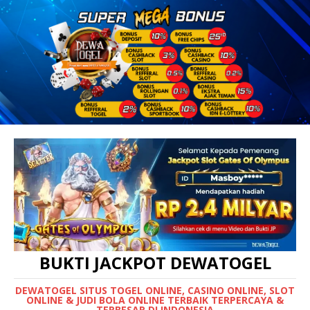
BUKTI JACKPOT DEWATOGEL
DEWATOGEL SITUS TOGEL ONLINE, CASINO ONLINE, SLOT
ONLINE & JUDI BOLA ONLINE TERBAIK TERPERCAYA &
TERBESAR DI INDONESIA