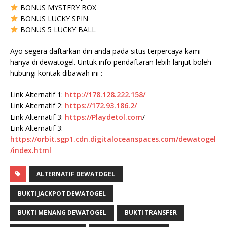
BONUS MYSTERY BOX
BONUS LUCKY SPIN
BONUS 5 LUCKY BALL
Ayo segera daftarkan diri anda pada situs terpercaya kami
hanya di dewatogel. Untuk info pendaftaran lebih lanjut boleh
hubungi kontak dibawah ini :
Link Alternatif 1:
http://178.128.222.158/
Link Alternatif 2:
https://172.93.186.2/
Link Alternatif 3:
https://
Playdetol.com
/
Link Alternatif 3:
https://orbit.sgp1.cdn.digitaloceanspaces.com/dewatogel
/index.html
ALTERNATIF DEWATOGEL
BUKTI JACKPOT DEWATOGEL
BUKTI MENANG DEWATOGEL
BUKTI TRANSFER