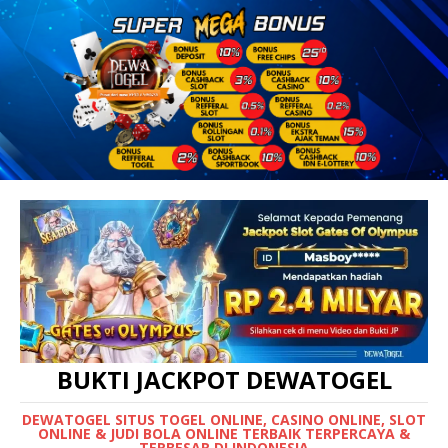
BUKTI JACKPOT DEWATOGEL
DEWATOGEL SITUS TOGEL ONLINE, CASINO ONLINE, SLOT
ONLINE & JUDI BOLA ONLINE TERBAIK TERPERCAYA &
TERBESAR DI INDONESIA