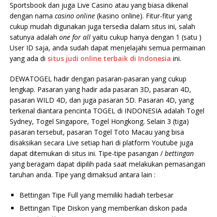
Sportsbook dan juga Live Casino atau yang biasa dikenal
dengan nama
casino online
(kasino online). Fitur-fitur yang
cukup mudah digunakan juga tersedia dalam situs ini, salah
satunya adalah
one for all
yaitu cukup hanya dengan 1 (satu )
User ID saja, anda sudah dapat menjelajahi semua permainan
yang ada di
situs judi
online terbaik di Indonesia
ini.
DEWATOGEL hadir dengan pasaran-pasaran yang cukup
lengkap. Pasaran yang hadir ada pasaran 3D, pasaran 4D,
pasaran WILD 4D, dan juga pasaran 5D. Pasaran 4D, yang
terkenal diantara pencinta TOGEL di INDONESIA adalah Togel
Sydney, Togel Singapore, Togel Hongkong. Selain 3 (tiga)
pasaran tersebut, pasaran Togel Toto Macau yang bisa
disaksikan secara Live setiap hari di platform Youtube juga
dapat ditemukan di situs ini. Tipe-tipe pasangan /
bettingan
yang beragam dapat dipilih pada saat melakukan pemasangan
taruhan anda. Tipe yang dimaksud antara lain :
Bettingan Tipe Full yang memiliki hadiah terbesar
Bettingan Tipe Diskon yang memberikan diskon pada