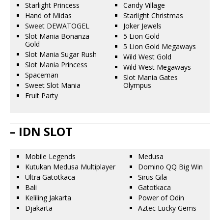
Starlight Princess
Candy Village
Hand of Midas
Starlight Christmas
Sweet DEWATOGEL
Joker Jewels
Slot Mania Bonanza
5 Lion Gold
Gold
5 Lion Gold Megaways
Slot Mania Sugar Rush
Wild West Gold
Slot Mania Princess
Wild West Megaways
Spaceman
Slot Mania Gates
Sweet Slot Mania
Olympus
Fruit Party
– IDN SLOT
Mobile Legends
Medusa
Kutukan Medusa Multiplayer
Domino QQ Big Win
Ultra Gatotkaca
Sirus Gila
Bali
Gatotkaca
Keliling Jakarta
Power of Odin
Djakarta
Aztec Lucky Gems