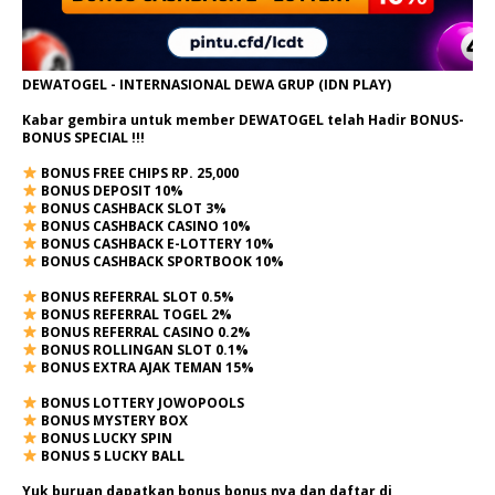
DEWATOGEL - INTERNASIONAL DEWA GRUP (IDN PLAY)
Kabar gembira untuk member DEWATOGEL telah Hadir
BONUS-
BONUS SPECIAL
!!!
BONUS FREE CHIPS RP. 25,000
BONUS DEPOSIT 10%
BONUS CASHBACK SLOT 3%
BONUS CASHBACK CASINO 10%
BONUS CASHBACK E-LOTTERY 10%
BONUS CASHBACK SPORTBOOK 10%
BONUS REFERRAL SLOT 0.5%
BONUS REFERRAL TOGEL 2%
BONUS REFERRAL CASINO 0.2%
BONUS ROLLINGAN SLOT 0.1%
BONUS EXTRA AJAK TEMAN 15%
BONUS LOTTERY JOWOPOOLS
BONUS MYSTERY BOX
BONUS LUCKY SPIN
BONUS 5 LUCKY BALL
Yuk buruan dapatkan bonus bonus nya dan daftar di