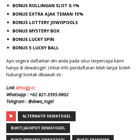
BONUS ROLLINGAN SLOT 0.1%
BONUS EXTRA AJAK TEMAN 15%
BONUS LOTTERY JOWOPOOLS
BONUS MYSTERY BOX
BONUS LUCKY SPIN
BONUS 5 LUCKY BALL
Ayo segera daftarkan diri anda pada situs terpercaya kami
hanya di dewatogel. Untuk info pendaftaran lebih lanjut boleh
hubungi kontak dibawah ini :
Link
detolgg.cc
Whatsapp :
+62 8
21-3395-9802
Telegram : @dewa_togel
ALTERNATIF DEWATOGEL
BUKTI JACKPOT DEWATOGEL
BUKTI MENANG DEWATOGEL
BUKTI TRANSFER