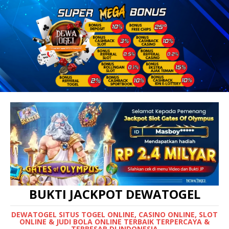
BUKTI JACKPOT DEWATOGEL
DEWATOGEL SITUS TOGEL ONLINE, CASINO ONLINE, SLOT
ONLINE & JUDI BOLA ONLINE TERBAIK TERPERCAYA &
TERBESAR DI INDONESIA