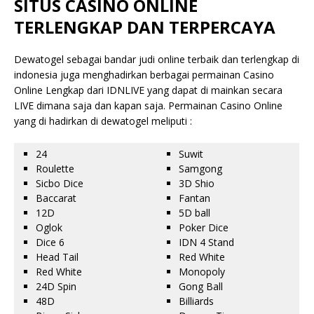
SITUS CASINO ONLINE
TERLENGKAP DAN TERPERCAYA
Dewatogel sebagai bandar judi online terbaik dan terlengkap di
indonesia juga menghadirkan berbagai permainan Casino
Online Lengkap dari IDNLIVE yang dapat di mainkan secara
LIVE dimana saja dan kapan saja. Permainan Casino Online
yang di hadirkan di dewatogel meliputi :
24
Suwit
Roulette
Samgong
Sicbo Dice
3D Shio
Baccarat
Fantan
12D
5D ball
Oglok
Poker Dice
Dice 6
IDN 4 Stand
Head Tail
Red White
Red White
Monopoly
24D Spin
Gong Ball
48D
Billiards