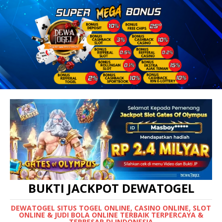
BUKTI JACKPOT DEWATOGEL
DEWATOGEL SITUS TOGEL ONLINE, CASINO ONLINE, SLOT
ONLINE & JUDI BOLA ONLINE TERBAIK TERPERCAYA &
TERBESAR DI INDONESIA