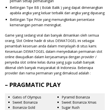
pemain setiap pemasangan
Bettingan Tipe BB ( Bolak Balik ) yang dapat dimenangkan
apabila angka yang keluar terbalik dari angka yang dipasang
Bettingan Tipe Prize yang memungkinkan persentase
kemenangan pemain meningkat.
Game yang sedang viral dan banyak dimainkan oleh semua
orang, Slot Online hadir di situs DEWATOGEL ini sebagai
penambah keseruan anda dalam menjelajah di situs kami.
Keseriusan DEWATOGEL dalam menyediakan permainan slot
online diwujudkan dalam kerjasamanya dengan
provider
/
penyedia slot online kelas dunia yang juga sudah banyak
dikenal oleh banyak masyarakat di Indonesia. Beberapa
provider dan nama permainan yang dimaksud adalah :
– PRAGMATIC PLAY
Gates of Olympus
Pyramid Bonanza
Sweet Bonanza
Sweet Bonanza Xmas
Bonanza Gold
Sugar Rush