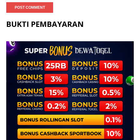
BUKTI PEMBAYARAN