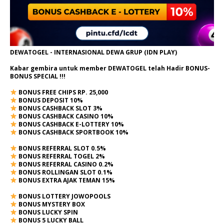
DEWATOGEL - INTERNASIONAL DEWA GRUP (IDN PLAY)
Kabar gembira untuk member DEWATOGEL telah Hadir
BONUS-
BONUS SPECIAL
!!!
BONUS FREE CHIPS RP. 25,000
BONUS DEPOSIT 10%
BONUS CASHBACK SLOT 3%
BONUS CASHBACK CASINO 10%
BONUS CASHBACK E-LOTTERY 10%
BONUS CASHBACK SPORTBOOK 10%
BONUS REFERRAL SLOT 0.5%
BONUS REFERRAL TOGEL 2%
BONUS REFERRAL CASINO 0.2%
BONUS ROLLINGAN SLOT 0.1%
BONUS EXTRA AJAK TEMAN 15%
BONUS LOTTERY JOWOPOOLS
BONUS MYSTERY BOX
BONUS LUCKY SPIN
BONUS 5 LUCKY BALL