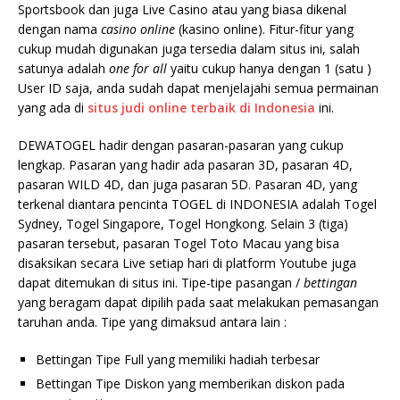
Sportsbook dan juga Live Casino atau yang biasa dikenal
dengan nama
casino online
(kasino online). Fitur-fitur yang
cukup mudah digunakan juga tersedia dalam situs ini, salah
satunya adalah
one for all
yaitu cukup hanya dengan 1 (satu )
User ID saja, anda sudah dapat menjelajahi semua permainan
yang ada di
situs judi online terbaik di Indonesia
ini.
DEWATOGEL hadir dengan pasaran-pasaran yang cukup
lengkap. Pasaran yang hadir ada pasaran 3D, pasaran 4D,
pasaran WILD 4D, dan juga pasaran 5D. Pasaran 4D, yang
terkenal diantara pencinta TOGEL di INDONESIA adalah Togel
Sydney, Togel Singapore, Togel Hongkong. Selain 3 (tiga)
pasaran tersebut, pasaran Togel Toto Macau yang bisa
disaksikan secara Live setiap hari di platform Youtube juga
dapat ditemukan di situs ini. Tipe-tipe pasangan /
bettingan
yang beragam dapat dipilih pada saat melakukan pemasangan
taruhan anda. Tipe yang dimaksud antara lain :
Bettingan Tipe Full yang memiliki hadiah terbesar
Bettingan Tipe Diskon yang memberikan diskon pada