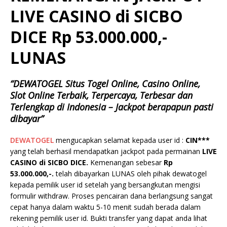
LIVE CASINO di SICBO
DICE Rp 53.000.000,-
LUNAS
“DEWATOGEL Situs Togel Online, Casino Online,
Slot Online Terbaik, Terpercaya, Terbesar dan
Terlengkap di Indonesia – Jackpot berapapun pasti
dibayar”
DEWATOGEL
mengucapkan selamat kepada user id :
CIN***
yang telah berhasil mendapatkan jackpot pada permainan
LIVE
CASINO di SICBO DICE.
Kemenangan sebesar
Rp
53.000.000,-.
telah dibayarkan LUNAS oleh pihak dewatogel
kepada pemilik user id setelah yang bersangkutan mengisi
formulir withdraw. Proses pencairan dana berlangsung sangat
cepat hanya dalam waktu 5-10 menit sudah berada dalam
rekening pemilik user id. Bukti transfer yang dapat anda lihat