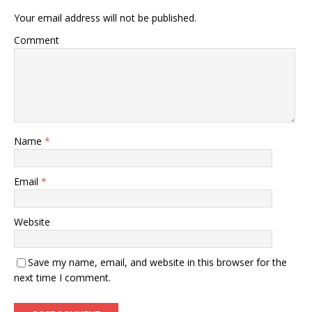
Your email address will not be published.
Comment
Name
*
Email
*
Website
Save my name, email, and website in this browser for the
next time I comment.