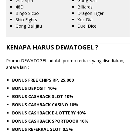
24D Spin
Gong Ball
48D
Billiards
Bingo Sicbo
Dragon Tiger
Shio Fights
Xoc Dia
Gong Ball Jitu
Duel Dice
KENAPA HARUS DEWATOGEL ?
Promo DEWATOGEL adalah promo terbaik yang disediakan,
antara lain :
BONUS FREE CHIPS RP. 25,000
BONUS DEPOSIT 10%
BONUS CASHBACK SLOT 10%
BONUS CASHBACK CASINO 10%
BONUS CASHBACK E-LOTTERY 10%
BONUS CASHBACK SPORTBOOK 10%
BONUS REFERRAL SLOT 0.5%