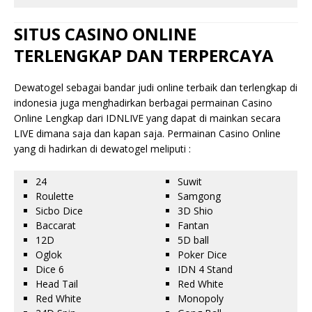
SITUS CASINO ONLINE
TERLENGKAP DAN TERPERCAYA
Dewatogel sebagai bandar judi online terbaik dan terlengkap di
indonesia juga menghadirkan berbagai permainan Casino
Online Lengkap dari IDNLIVE yang dapat di mainkan secara
LIVE dimana saja dan kapan saja. Permainan Casino Online
yang di hadirkan di dewatogel meliputi :
24
Suwit
Roulette
Samgong
Sicbo Dice
3D Shio
Baccarat
Fantan
12D
5D ball
Oglok
Poker Dice
Dice 6
IDN 4 Stand
Head Tail
Red White
Red White
Monopoly