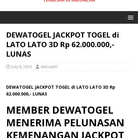
DEWATOGEL JACKPOT TOGEL di
LATO LATO 3D Rp 62.000.000,-
LUNAS
July 8, 2024
detoadm
DEWATOGEL JACKPOT TOGEL di LATO LATO 3D Rp
62.000.000,- LUNAS
MEMBER DEWATOGEL
MENERIMA PELUNASAN
KEMENANGAN JACKPOT