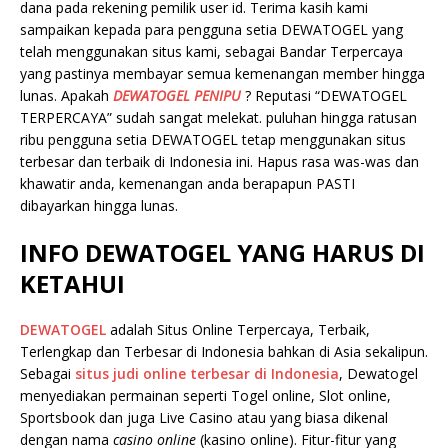
dana pada rekening pemilik user id. Terima kasih kami
sampaikan kepada para pengguna setia DEWATOGEL yang
telah menggunakan situs kami, sebagai Bandar Terpercaya
yang pastinya membayar semua kemenangan member hingga
lunas. Apakah
DEWATOGEL PENIPU
? Reputasi “DEWATOGEL
TERPERCAYA” sudah sangat melekat. puluhan hingga ratusan
ribu pengguna setia DEWATOGEL tetap menggunakan situs
terbesar dan terbaik di Indonesia ini. Hapus rasa was-was dan
khawatir anda, kemenangan anda berapapun PASTI
dibayarkan hingga lunas.
INFO DEWATOGEL YANG HARUS DI
KETAHUI
DEWATOGEL
adalah Situs Online Terpercaya, Terbaik,
Terlengkap dan Terbesar di Indonesia bahkan di Asia sekalipun.
Sebagai
situs judi online terbesar di Indonesia
, Dewatogel
menyediakan permainan seperti Togel online, Slot online,
Sportsbook dan juga Live Casino atau yang biasa dikenal
dengan nama
casino online
(kasino online). Fitur-fitur yang