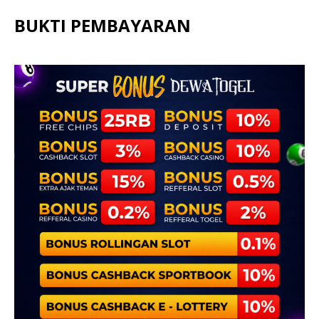
BUKTI PEMBAYARAN