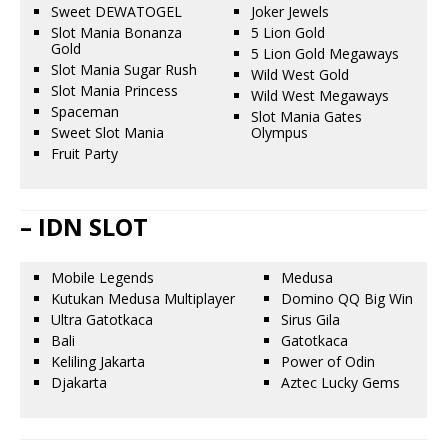
Sweet DEWATOGEL
Joker Jewels
Slot Mania Bonanza
5 Lion Gold
Gold
5 Lion Gold Megaways
Slot Mania Sugar Rush
Wild West Gold
Slot Mania Princess
Wild West Megaways
Spaceman
Slot Mania Gates
Sweet Slot Mania
Olympus
Fruit Party
– IDN SLOT
Mobile Legends
Medusa
Kutukan Medusa Multiplayer
Domino QQ Big Win
Ultra Gatotkaca
Sirus Gila
Bali
Gatotkaca
Keliling Jakarta
Power of Odin
Djakarta
Aztec Lucky Gems