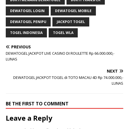
DEWATOGEL LOGIN
DEWATOGEL MOBILE
DEWATOGEL PENIPU
JACKPOT TOGEL
TOGEL INDONESIA
TOGEL WLA
PREVIOUS
DEWATOGEL JACKPOT LIVE CASINO DI ROULETTE Rp 66.000.000,-
LUNAS
NEXT
DEWATOGEL JACKPOT TOGEL di TOTO MACAU 4D Rp 74.000.000,-
LUNAS
BE THE FIRST TO COMMENT
Leave a Reply