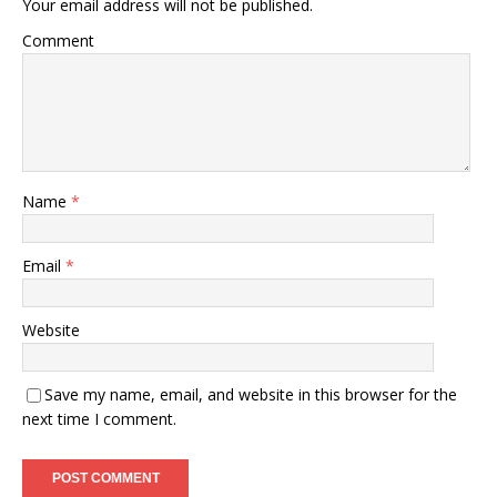
Your email address will not be published.
Comment
Name
*
Email
*
Website
Save my name, email, and website in this browser for the
next time I comment.