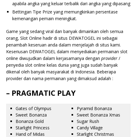
apabila angka yang keluar terbalik dari angka yang dipasang
Bettingan Tipe Prize yang memungkinkan persentase
kemenangan pemain meningkat.
Game yang sedang viral dan banyak dimainkan oleh semua
orang, Slot Online hadir di situs DEWATOGEL ini sebagai
penambah keseruan anda dalam menjelajah di situs kami.
Keseriusan DEWATOGEL dalam menyediakan permainan slot
online diwujudkan dalam kerjasamanya dengan
provider
/
penyedia slot online kelas dunia yang juga sudah banyak
dikenal oleh banyak masyarakat di Indonesia. Beberapa
provider dan nama permainan yang dimaksud adalah :
– PRAGMATIC PLAY
Gates of Olympus
Pyramid Bonanza
Sweet Bonanza
Sweet Bonanza Xmas
Bonanza Gold
Sugar Rush
Starlight Princess
Candy Village
Hand of Midas
Starlight Christmas