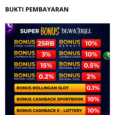
BUKTI PEMBAYARAN