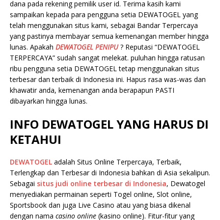
dana pada rekening pemilik user id. Terima kasih kami
sampaikan kepada para pengguna setia DEWATOGEL yang
telah menggunakan situs kami, sebagai Bandar Terpercaya
yang pastinya membayar semua kemenangan member hingga
lunas. Apakah
DEWATOGEL PENIPU
? Reputasi “DEWATOGEL
TERPERCAYA” sudah sangat melekat. puluhan hingga ratusan
ribu pengguna setia DEWATOGEL tetap menggunakan situs
terbesar dan terbaik di Indonesia ini. Hapus rasa was-was dan
khawatir anda, kemenangan anda berapapun PASTI
dibayarkan hingga lunas.
INFO DEWATOGEL YANG HARUS DI
KETAHUI
DEWATOGEL
adalah Situs Online Terpercaya, Terbaik,
Terlengkap dan Terbesar di Indonesia bahkan di Asia sekalipun.
Sebagai
situs jud
i
online terbesar di Indonesia
, Dewatogel
menyediakan permainan seperti Togel online, Slot online,
Sportsbook dan juga Live Casino atau yang biasa dikenal
dengan nama
casino online
(kasino online). Fitur-fitur yang