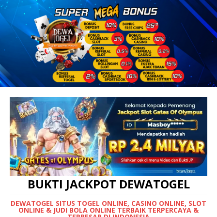
BUKTI JACKPOT DEWATOGEL
DEWATOGEL SITUS TOGEL ONLINE, CASINO ONLINE, SLOT
ONLINE & JUDI BOLA ONLINE TERBAIK TERPERCAYA &
TERBESAR DI INDONESIA