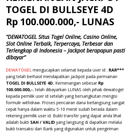
TOGEL DI BULLSEYE 4D
Rp 100.000.000,- LUNAS
“DEWATOGEL Situs Togel Online, Casino Online,
Slot Online Terbaik, Terpercaya, Terbesar dan
Terlengkap di Indonesia – Jackpot berapapun pasti
dibayar”
DEWATOGEL
mengucapkan selamat kepada user id :
RAR***
yang telah berhasil mendapatkan jackpot pada permainan
TOGEL DI BULLSEYE 4D.
Kemenangan sebesar
Rp
100.000.000,-.
telah dibayarkan LUNAS oleh pihak dewatogel
kepada pemilik user id setelah yang bersangkutan mengisi
formulir withdraw. Proses pencairan dana berlangsung sangat
cepat hanya dalam waktu 5-10 menit sudah berada dalam
rekening pemilik user id. Bukti transfer yang dapat anda lihat
adalah bukti
SAH / VALID
yang langsung di dapatkan melalui
bukti transaksi dari Bank yang digunakan untuk pengiriman