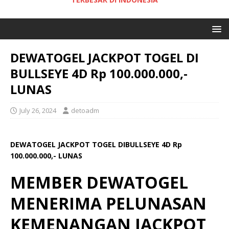
DEWATOGEL JACKPOT TOGEL DI
BULLSEYE 4D Rp 100.000.000,-
LUNAS
July 26, 2024
detoadm
DEWATOGEL JACKPOT TOGEL DIBULLSEYE 4D Rp
100.000.000,- LUNAS
MEMBER DEWATOGEL
MENERIMA PELUNASAN
KEMENANGAN JACKPOT