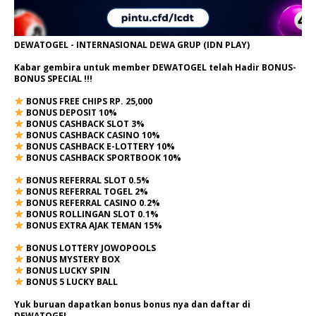
DEWATOGEL - INTERNASIONAL DEWA GRUP (IDN PLAY)
Kabar gembira untuk member DEWATOGEL telah Hadir
BONUS-
BONUS SPECIAL
!!!
BONUS FREE CHIPS RP. 25,000
BONUS DEPOSIT 10%
BONUS CASHBACK SLOT 3%
BONUS CASHBACK CASINO 10%
BONUS CASHBACK E-LOTTERY 10%
BONUS CASHBACK SPORTBOOK 10%
BONUS REFERRAL SLOT 0.5%
BONUS REFERRAL TOGEL 2%
BONUS REFERRAL CASINO 0.2%
BONUS ROLLINGAN SLOT 0.1%
BONUS EXTRA AJAK TEMAN 15%
BONUS LOTTERY JOWOPOOLS
BONUS MYSTERY BOX
BONUS LUCKY SPIN
BONUS 5 LUCKY BALL
Yuk buruan dapatkan bonus bonus nya dan daftar di
DEWATOGEL