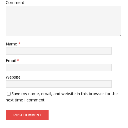
Comment
Name
*
Email
*
Website
Save my name, email, and website in this browser for the
next time I comment.