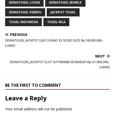
DEWATOGEL LOGIN
DEWATOGEL MOBILE
DEWATOGEL PENIPU
JACKPOT TOGEL
TOGEL INDONESIA
TOGEL WLA
PREVIOUS
DEWATOGEL JACKPOT LIVE CASINO DI SICBO DICE Rp 58.000.000,-
LUNAS
NEXT
DEWATOGEL JACKPOT SLOT di PYRAMID BONANZA Rp 61.000.000,-
LUNAS
BE THE FIRST TO COMMENT
Leave a Reply
Your email address will not be published.