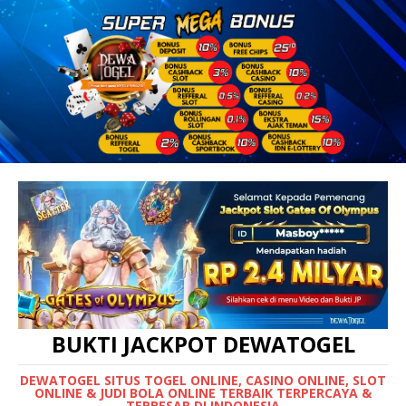
BUKTI JACKPOT DEWATOGEL
DEWATOGEL SITUS TOGEL ONLINE, CASINO ONLINE, SLOT
ONLINE & JUDI BOLA ONLINE TERBAIK TERPERCAYA &
TERBESAR DI INDONESIA