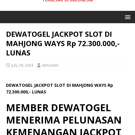
DEWATOGEL JACKPOT SLOT DI
MAHJONG WAYS Rp 72.300.000,-
LUNAS
July 28, 2024
detoadm
DEWATOGEL JACKPOT SLOT DI MAHJONG WAYS Rp
72.300.000,- LUNAS
MEMBER DEWATOGEL
MENERIMA PELUNASAN
KEMENANGAN JACKPOT