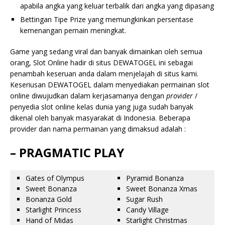
apabila angka yang keluar terbalik dari angka yang dipasang
Bettingan Tipe Prize yang memungkinkan persentase
kemenangan pemain meningkat.
Game yang sedang viral dan banyak dimainkan oleh semua
orang, Slot Online hadir di situs DEWATOGEL ini sebagai
penambah keseruan anda dalam menjelajah di situs kami.
Keseriusan DEWATOGEL dalam menyediakan permainan slot
online diwujudkan dalam kerjasamanya dengan
provider
/
penyedia slot online kelas dunia yang juga sudah banyak
dikenal oleh banyak masyarakat di Indonesia. Beberapa
provider dan nama permainan yang dimaksud adalah :
– PRAGMATIC PLAY
Gates of Olympus
Pyramid Bonanza
Sweet Bonanza
Sweet Bonanza Xmas
Bonanza Gold
Sugar Rush
Starlight Princess
Candy Village
Hand of Midas
Starlight Christmas