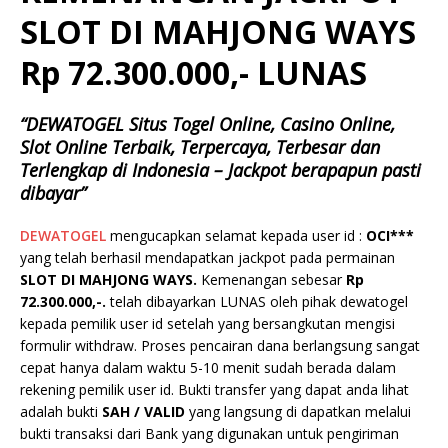
SLOT DI MAHJONG WAYS
Rp 72.300.000,- LUNAS
“DEWATOGEL Situs Togel Online, Casino Online,
Slot Online Terbaik, Terpercaya, Terbesar dan
Terlengkap di Indonesia – Jackpot berapapun pasti
dibayar”
DEWATOGEL
mengucapkan selamat kepada user id :
OCI***
yang telah berhasil mendapatkan jackpot pada permainan
SLOT DI MAHJONG WAYS.
Kemenangan sebesar
Rp
72.300.000,-.
telah dibayarkan LUNAS oleh pihak dewatogel
kepada pemilik user id setelah yang bersangkutan mengisi
formulir withdraw. Proses pencairan dana berlangsung sangat
cepat hanya dalam waktu 5-10 menit sudah berada dalam
rekening pemilik user id. Bukti transfer yang dapat anda lihat
adalah bukti
SAH / VALID
yang langsung di dapatkan melalui
bukti transaksi dari Bank yang digunakan untuk pengiriman