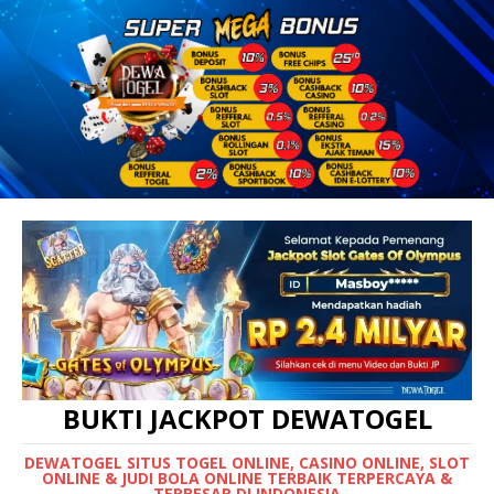
BUKTI JACKPOT DEWATOGEL
DEWATOGEL SITUS TOGEL ONLINE, CASINO ONLINE, SLOT
ONLINE & JUDI BOLA ONLINE TERBAIK TERPERCAYA &
TERBESAR DI INDONESIA