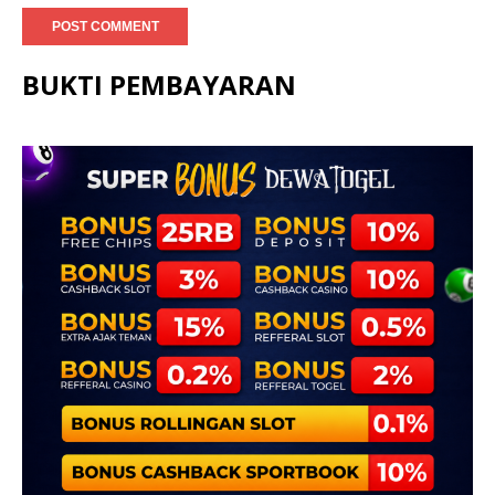
BUKTI PEMBAYARAN