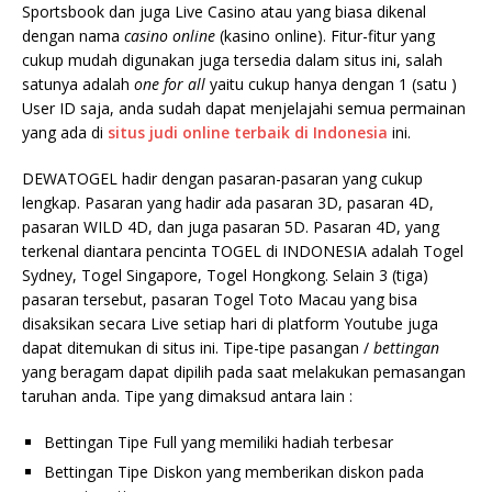
Sportsbook dan juga Live Casino atau yang biasa dikenal
dengan nama
casino online
(kasino online). Fitur-fitur yang
cukup mudah digunakan juga tersedia dalam situs ini, salah
satunya adalah
one for all
yaitu cukup hanya dengan 1 (satu )
User ID saja, anda sudah dapat menjelajahi semua permainan
yang ada di
situs judi online terbaik di Indonesia
ini.
DEWATOGEL hadir dengan pasaran-pasaran yang cukup
lengkap. Pasaran yang hadir ada pasaran 3D, pasaran 4D,
pasaran WILD 4D, dan juga pasaran 5D. Pasaran 4D, yang
terkenal diantara pencinta TOGEL di INDONESIA adalah Togel
Sydney, Togel Singapore, Togel Hongkong. Selain 3 (tiga)
pasaran tersebut, pasaran Togel Toto Macau yang bisa
disaksikan secara Live setiap hari di platform Youtube juga
dapat ditemukan di situs ini. Tipe-tipe pasangan /
bettingan
yang beragam dapat dipilih pada saat melakukan pemasangan
taruhan anda. Tipe yang dimaksud antara lain :
Bettingan Tipe Full yang memiliki hadiah terbesar
Bettingan Tipe Diskon yang memberikan diskon pada