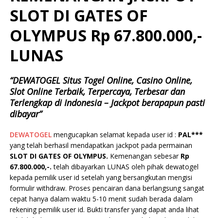
SLOT DI GATES OF
OLYMPUS Rp 67.800.000,-
LUNAS
“DEWATOGEL Situs Togel Online, Casino Online,
Slot Online Terbaik, Terpercaya, Terbesar dan
Terlengkap di Indonesia – Jackpot berapapun pasti
dibayar”
DEWATOGEL
mengucapkan selamat kepada user id :
PAL***
yang telah berhasil mendapatkan jackpot pada permainan
SLOT DI GATES OF OLYMPUS.
Kemenangan sebesar
Rp
67.800.000,-.
telah dibayarkan LUNAS oleh pihak dewatogel
kepada pemilik user id setelah yang bersangkutan mengisi
formulir withdraw. Proses pencairan dana berlangsung sangat
cepat hanya dalam waktu 5-10 menit sudah berada dalam
rekening pemilik user id. Bukti transfer yang dapat anda lihat