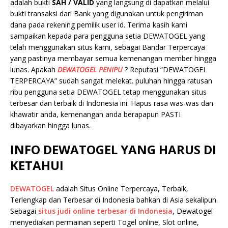
adalah bukti
SAH / VALID
yang langsung di dapatkan melalui
bukti transaksi dari Bank yang digunakan untuk pengiriman
dana pada rekening pemilik user id. Terima kasih kami
sampaikan kepada para pengguna setia DEWATOGEL yang
telah menggunakan situs kami, sebagai Bandar Terpercaya
yang pastinya membayar semua kemenangan member hingga
lunas. Apakah
DEWATOGEL PENIPU
? Reputasi “DEWATOGEL
TERPERCAYA” sudah sangat melekat. puluhan hingga ratusan
ribu pengguna setia DEWATOGEL tetap menggunakan situs
terbesar dan terbaik di Indonesia ini. Hapus rasa was-was dan
khawatir anda, kemenangan anda berapapun PASTI
dibayarkan hingga lunas.
INFO DEWATOGEL YANG HARUS DI
KETAHUI
DEWATOGEL
adalah Situs Online Terpercaya, Terbaik,
Terlengkap dan Terbesar di Indonesia bahkan di Asia sekalipun.
Sebagai
situs jud
i
online terbesar di Indonesia
, Dewatogel
menyediakan permainan seperti Togel online, Slot online,