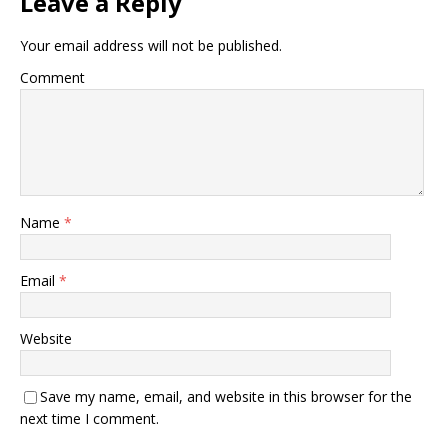
Leave a Reply
Your email address will not be published.
Comment
Name
*
Email
*
Website
Save my name, email, and website in this browser for the
next time I comment.