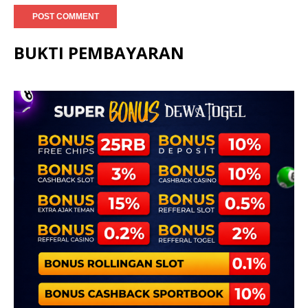
BUKTI PEMBAYARAN