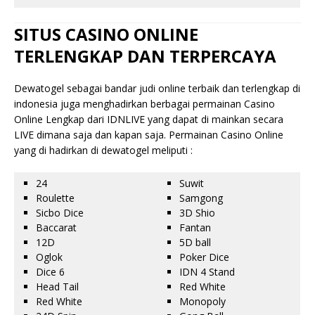
SITUS CASINO ONLINE
TERLENGKAP DAN TERPERCAYA
Dewatogel sebagai bandar judi online terbaik dan terlengkap di
indonesia juga menghadirkan berbagai permainan Casino
Online Lengkap dari IDNLIVE yang dapat di mainkan secara
LIVE dimana saja dan kapan saja. Permainan Casino Online
yang di hadirkan di dewatogel meliputi :
24
Suwit
Roulette
Samgong
Sicbo Dice
3D Shio
Baccarat
Fantan
12D
5D ball
Oglok
Poker Dice
Dice 6
IDN 4 Stand
Head Tail
Red White
Red White
Monopoly