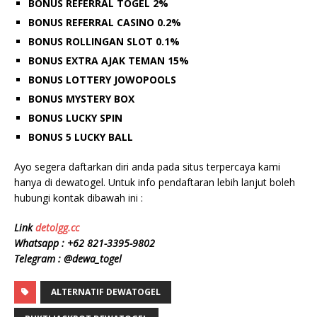
BONUS REFERRAL TOGEL 2%
BONUS REFERRAL CASINO 0.2%
BONUS ROLLINGAN SLOT 0.1%
BONUS EXTRA AJAK TEMAN 15%
BONUS LOTTERY JOWOPOOLS
BONUS MYSTERY BOX
BONUS LUCKY SPIN
BONUS 5 LUCKY BALL
Ayo segera daftarkan diri anda pada situs terpercaya kami
hanya di dewatogel. Untuk info pendaftaran lebih lanjut boleh
hubungi kontak dibawah ini :
Link
detolgg.cc
Whatsapp :
+62 8
21-3395-9802
Telegram : @dewa_togel
ALTERNATIF DEWATOGEL