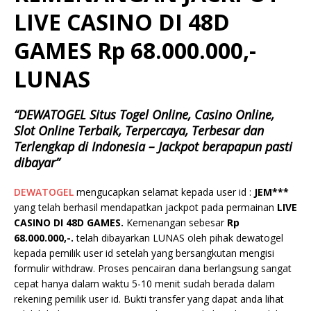
LIVE CASINO DI 48D
GAMES Rp 68.000.000,-
LUNAS
“DEWATOGEL Situs Togel Online, Casino Online,
Slot Online Terbaik, Terpercaya, Terbesar dan
Terlengkap di Indonesia – Jackpot berapapun pasti
dibayar”
DEWATOGEL
mengucapkan selamat kepada user id :
JEM***
yang telah berhasil mendapatkan jackpot pada permainan
LIVE
CASINO DI 48D GAMES.
Kemenangan sebesar
Rp
68.000.000,-.
telah dibayarkan LUNAS oleh pihak dewatogel
kepada pemilik user id setelah yang bersangkutan mengisi
formulir withdraw. Proses pencairan dana berlangsung sangat
cepat hanya dalam waktu 5-10 menit sudah berada dalam
rekening pemilik user id. Bukti transfer yang dapat anda lihat