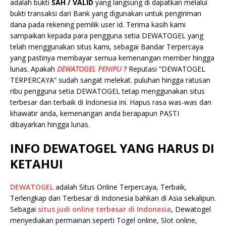
adalah bukti
SAH / VALID
yang langsung di dapatkan melalui
bukti transaksi dari Bank yang digunakan untuk pengiriman
dana pada rekening pemilik user id. Terima kasih kami
sampaikan kepada para pengguna setia DEWATOGEL yang
telah menggunakan situs kami, sebagai Bandar Terpercaya
yang pastinya membayar semua kemenangan member hingga
lunas. Apakah
DEWATOGEL PENIPU
? Reputasi “DEWATOGEL
TERPERCAYA” sudah sangat melekat. puluhan hingga ratusan
ribu pengguna setia DEWATOGEL tetap menggunakan situs
terbesar dan terbaik di Indonesia ini. Hapus rasa was-was dan
khawatir anda, kemenangan anda berapapun PASTI
dibayarkan hingga lunas.
INFO DEWATOGEL YANG HARUS DI
KETAHUI
DEWATOGEL
adalah Situs Online Terpercaya, Terbaik,
Terlengkap dan Terbesar di Indonesia bahkan di Asia sekalipun.
Sebagai
situs jud
i
online terbesar di Indonesia
, Dewatogel
menyediakan permainan seperti Togel online, Slot online,