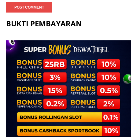
BUKTI PEMBAYARAN