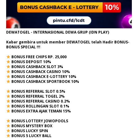
DEWATOGEL - INTERNASIONAL DEWA GRUP (IDN PLAY)
Kabar gembira untuk member DEWATOGEL telah Hadir
BONUS-
BONUS SPECIAL
!!!
BONUS FREE CHIPS RP. 25,000
BONUS DEPOSIT 10%
BONUS CASHBACK SLOT 3%
BONUS CASHBACK CASINO 10%
BONUS CASHBACK E-LOTTERY 10%
BONUS CASHBACK SPORTBOOK 10%
BONUS REFERRAL SLOT 0.5%
BONUS REFERRAL TOGEL 2%
BONUS REFERRAL CASINO 0.2%
BONUS ROLLINGAN SLOT 0.1%
BONUS EXTRA AJAK TEMAN 15%
BONUS LOTTERY JOWOPOOLS
BONUS MYSTERY BOX
BONUS LUCKY SPIN
BONUS 5 LUCKY BALL