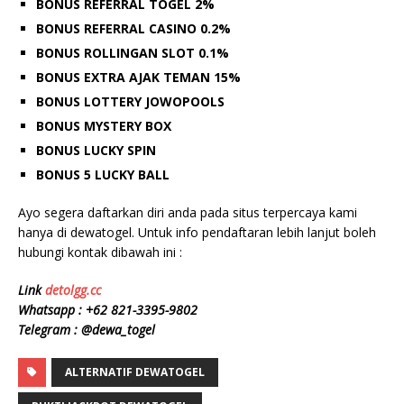
BONUS REFERRAL TOGEL 2%
BONUS REFERRAL CASINO 0.2%
BONUS ROLLINGAN SLOT 0.1%
BONUS EXTRA AJAK TEMAN 15%
BONUS LOTTERY JOWOPOOLS
BONUS MYSTERY BOX
BONUS LUCKY SPIN
BONUS 5 LUCKY BALL
Ayo segera daftarkan diri anda pada situs terpercaya kami
hanya di dewatogel. Untuk info pendaftaran lebih lanjut boleh
hubungi kontak dibawah ini :
Link
detolgg.cc
Whatsapp :
+62 8
21-3395-9802
Telegram : @dewa_togel
ALTERNATIF DEWATOGEL