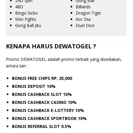
24D Spin
Gong Ball
48D
Billiards
Bingo Sicbo
Dragon Tiger
Shio Fights
Xoc Dia
Gong Ball Jitu
Duel Dice
KENAPA HARUS DEWATOGEL ?
Promo DEWATOGEL adalah promo terbaik yang disediakan,
antara lain :
BONUS FREE CHIPS RP. 25,000
BONUS DEPOSIT 10%
BONUS CASHBACK SLOT 10%
BONUS CASHBACK CASINO 10%
BONUS CASHBACK E-LOTTERY 10%
BONUS CASHBACK SPORTBOOK 10%
BONUS REFERRAL SLOT 0.5%