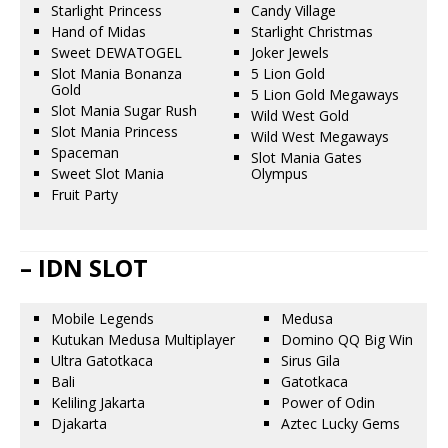
Starlight Princess
Candy Village
Hand of Midas
Starlight Christmas
Sweet DEWATOGEL
Joker Jewels
Slot Mania Bonanza
5 Lion Gold
Gold
5 Lion Gold Megaways
Slot Mania Sugar Rush
Wild West Gold
Slot Mania Princess
Wild West Megaways
Spaceman
Slot Mania Gates
Sweet Slot Mania
Olympus
Fruit Party
– IDN SLOT
Mobile Legends
Medusa
Kutukan Medusa Multiplayer
Domino QQ Big Win
Ultra Gatotkaca
Sirus Gila
Bali
Gatotkaca
Keliling Jakarta
Power of Odin
Djakarta
Aztec Lucky Gems