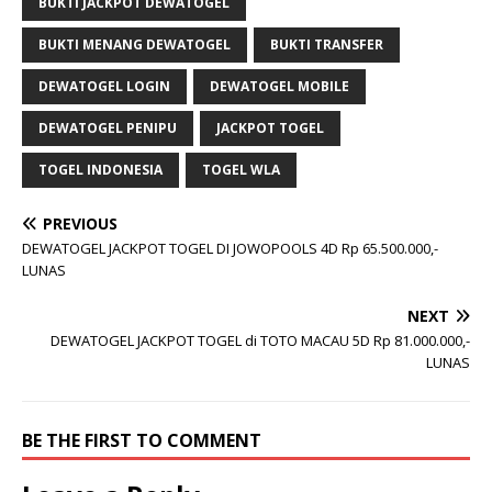
BUKTI JACKPOT DEWATOGEL
BUKTI MENANG DEWATOGEL
BUKTI TRANSFER
DEWATOGEL LOGIN
DEWATOGEL MOBILE
DEWATOGEL PENIPU
JACKPOT TOGEL
TOGEL INDONESIA
TOGEL WLA
PREVIOUS
DEWATOGEL JACKPOT TOGEL DI JOWOPOOLS 4D Rp 65.500.000,-
LUNAS
NEXT
DEWATOGEL JACKPOT TOGEL di TOTO MACAU 5D Rp 81.000.000,-
LUNAS
BE THE FIRST TO COMMENT