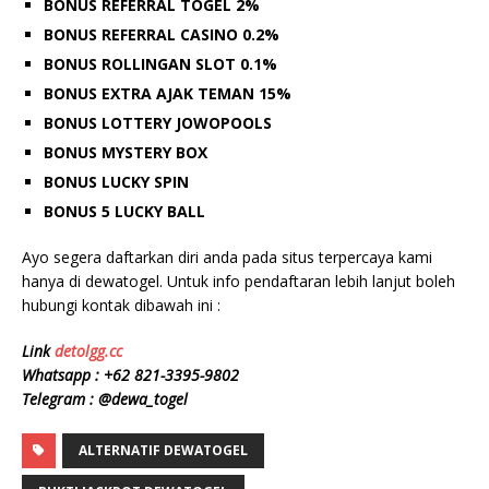
BONUS REFERRAL TOGEL 2%
BONUS REFERRAL CASINO 0.2%
BONUS ROLLINGAN SLOT 0.1%
BONUS EXTRA AJAK TEMAN 15%
BONUS LOTTERY JOWOPOOLS
BONUS MYSTERY BOX
BONUS LUCKY SPIN
BONUS 5 LUCKY BALL
Ayo segera daftarkan diri anda pada situs terpercaya kami
hanya di dewatogel. Untuk info pendaftaran lebih lanjut boleh
hubungi kontak dibawah ini :
Link
detolgg.cc
Whatsapp :
+62 8
21-3395-9802
Telegram : @dewa_togel
ALTERNATIF DEWATOGEL