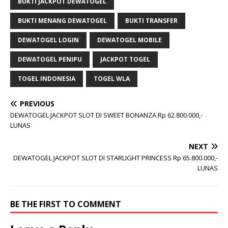
BUKTI JACKPOT DEWATOGEL
BUKTI MENANG DEWATOGEL
BUKTI TRANSFER
DEWATOGEL LOGIN
DEWATOGEL MOBILE
DEWATOGEL PENIPU
JACKPOT TOGEL
TOGEL INDONESIA
TOGEL WLA
PREVIOUS
DEWATOGEL JACKPOT SLOT DI SWEET BONANZA Rp 62.800.000,-
LUNAS
NEXT
DEWATOGEL JACKPOT SLOT DI STARLIGHT PRINCESS Rp 65.800.000,-
LUNAS
BE THE FIRST TO COMMENT