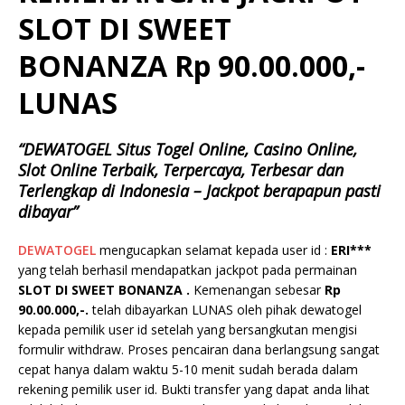
SLOT DI SWEET
BONANZA Rp 90.00.000,-
LUNAS
“DEWATOGEL Situs Togel Online, Casino Online,
Slot Online Terbaik, Terpercaya, Terbesar dan
Terlengkap di Indonesia – Jackpot berapapun pasti
dibayar”
DEWATOGEL
mengucapkan selamat kepada user id :
ERI***
yang telah berhasil mendapatkan jackpot pada permainan
SLOT DI SWEET BONANZA .
Kemenangan sebesar
Rp
90.00.000,-.
telah dibayarkan LUNAS oleh pihak dewatogel
kepada pemilik user id setelah yang bersangkutan mengisi
formulir withdraw. Proses pencairan dana berlangsung sangat
cepat hanya dalam waktu 5-10 menit sudah berada dalam
rekening pemilik user id. Bukti transfer yang dapat anda lihat