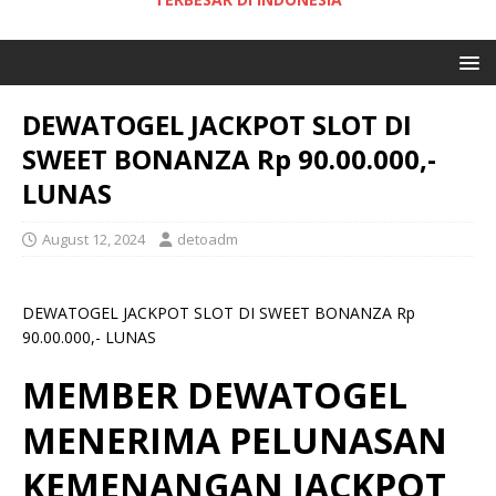
DEWATOGEL JACKPOT SLOT DI
SWEET BONANZA Rp 90.00.000,-
LUNAS
August 12, 2024
detoadm
DEWATOGEL JACKPOT SLOT DI SWEET BONANZA Rp
90.00.000,- LUNAS
MEMBER DEWATOGEL
MENERIMA PELUNASAN
KEMENANGAN JACKPOT