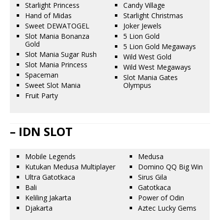
Starlight Princess
Candy Village
Hand of Midas
Starlight Christmas
Sweet DEWATOGEL
Joker Jewels
Slot Mania Bonanza
5 Lion Gold
Gold
5 Lion Gold Megaways
Slot Mania Sugar Rush
Wild West Gold
Slot Mania Princess
Wild West Megaways
Spaceman
Slot Mania Gates
Sweet Slot Mania
Olympus
Fruit Party
– IDN SLOT
Mobile Legends
Medusa
Kutukan Medusa Multiplayer
Domino QQ Big Win
Ultra Gatotkaca
Sirus Gila
Bali
Gatotkaca
Keliling Jakarta
Power of Odin
Djakarta
Aztec Lucky Gems