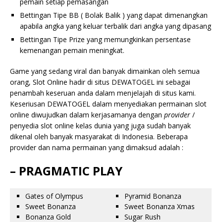
pemain setiap pemasangan
Bettingan Tipe BB ( Bolak Balik ) yang dapat dimenangkan
apabila angka yang keluar terbalik dari angka yang dipasang
Bettingan Tipe Prize yang memungkinkan persentase
kemenangan pemain meningkat.
Game yang sedang viral dan banyak dimainkan oleh semua
orang, Slot Online hadir di situs DEWATOGEL ini sebagai
penambah keseruan anda dalam menjelajah di situs kami.
Keseriusan DEWATOGEL dalam menyediakan permainan slot
online diwujudkan dalam kerjasamanya dengan
provider
/
penyedia slot online kelas dunia yang juga sudah banyak
dikenal oleh banyak masyarakat di Indonesia. Beberapa
provider dan nama permainan yang dimaksud adalah :
– PRAGMATIC PLAY
Gates of Olympus
Pyramid Bonanza
Sweet Bonanza
Sweet Bonanza Xmas
Bonanza Gold
Sugar Rush