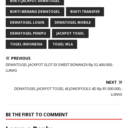
BUKTI JACKPOT DEWATOGEL
BUKTI MENANG DEWATOGEL
BUKTI TRANSFER
DEWATOGEL LOGIN
DEWATOGEL MOBILE
DEWATOGEL PENIPU
JACKPOT TOGEL
TOGEL INDONESIA
TOGEL WLA
PREVIOUS
DEWATOGEL JACKPOT SLOT DI SWEET BONANZA Rp 52.400.000,-
LUNAS
NEXT
DEWATOGEL JACKPOT TOGEL dI JOWOPOOLS 4D Rp 81.000.000,-
LUNAS
BE THE FIRST TO COMMENT