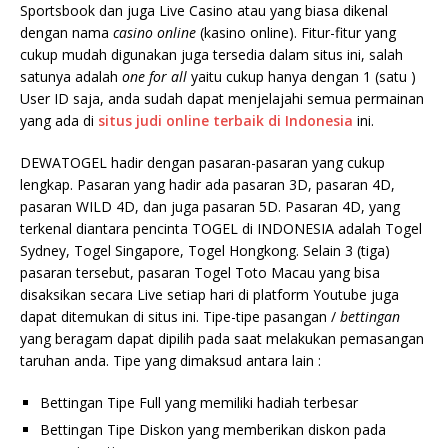
Sportsbook dan juga Live Casino atau yang biasa dikenal
dengan nama
casino online
(kasino online). Fitur-fitur yang
cukup mudah digunakan juga tersedia dalam situs ini, salah
satunya adalah
one for all
yaitu cukup hanya dengan 1 (satu )
User ID saja, anda sudah dapat menjelajahi semua permainan
yang ada di
situs judi online terbaik di Indonesia
ini.
DEWATOGEL hadir dengan pasaran-pasaran yang cukup
lengkap. Pasaran yang hadir ada pasaran 3D, pasaran 4D,
pasaran WILD 4D, dan juga pasaran 5D. Pasaran 4D, yang
terkenal diantara pencinta TOGEL di INDONESIA adalah Togel
Sydney, Togel Singapore, Togel Hongkong. Selain 3 (tiga)
pasaran tersebut, pasaran Togel Toto Macau yang bisa
disaksikan secara Live setiap hari di platform Youtube juga
dapat ditemukan di situs ini. Tipe-tipe pasangan /
bettingan
yang beragam dapat dipilih pada saat melakukan pemasangan
taruhan anda. Tipe yang dimaksud antara lain :
Bettingan Tipe Full yang memiliki hadiah terbesar
Bettingan Tipe Diskon yang memberikan diskon pada