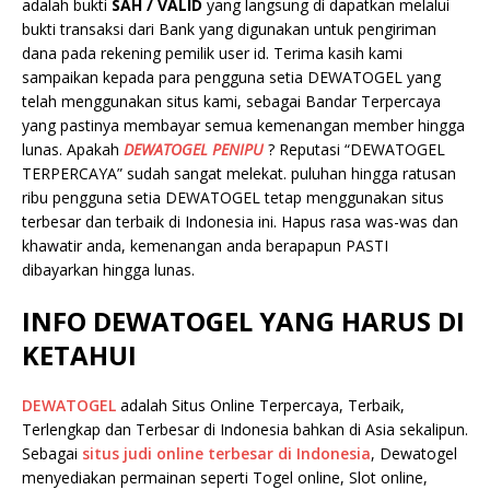
adalah bukti
SAH / VALID
yang langsung di dapatkan melalui
bukti transaksi dari Bank yang digunakan untuk pengiriman
dana pada rekening pemilik user id. Terima kasih kami
sampaikan kepada para pengguna setia DEWATOGEL yang
telah menggunakan situs kami, sebagai Bandar Terpercaya
yang pastinya membayar semua kemenangan member hingga
lunas. Apakah
DEWATOGEL PENIPU
? Reputasi “DEWATOGEL
TERPERCAYA” sudah sangat melekat. puluhan hingga ratusan
ribu pengguna setia DEWATOGEL tetap menggunakan situs
terbesar dan terbaik di Indonesia ini. Hapus rasa was-was dan
khawatir anda, kemenangan anda berapapun PASTI
dibayarkan hingga lunas.
INFO DEWATOGEL YANG HARUS DI
KETAHUI
DEWATOGEL
adalah Situs Online Terpercaya, Terbaik,
Terlengkap dan Terbesar di Indonesia bahkan di Asia sekalipun.
Sebagai
situs jud
i
online terbesar di Indonesia
, Dewatogel
menyediakan permainan seperti Togel online, Slot online,