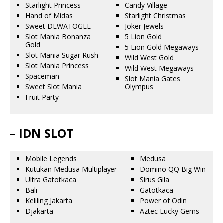
Starlight Princess
Candy Village
Hand of Midas
Starlight Christmas
Sweet DEWATOGEL
Joker Jewels
Slot Mania Bonanza
5 Lion Gold
Gold
5 Lion Gold Megaways
Slot Mania Sugar Rush
Wild West Gold
Slot Mania Princess
Wild West Megaways
Spaceman
Slot Mania Gates
Sweet Slot Mania
Olympus
Fruit Party
– IDN SLOT
Mobile Legends
Medusa
Kutukan Medusa Multiplayer
Domino QQ Big Win
Ultra Gatotkaca
Sirus Gila
Bali
Gatotkaca
Keliling Jakarta
Power of Odin
Djakarta
Aztec Lucky Gems