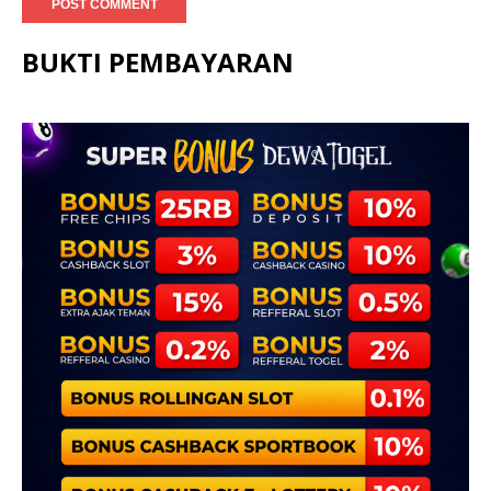
BUKTI PEMBAYARAN