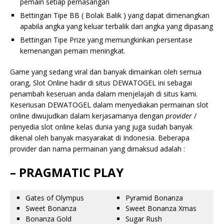
pemain setiap pemasangan
Bettingan Tipe BB ( Bolak Balik ) yang dapat dimenangkan
apabila angka yang keluar terbalik dari angka yang dipasang
Bettingan Tipe Prize yang memungkinkan persentase
kemenangan pemain meningkat.
Game yang sedang viral dan banyak dimainkan oleh semua
orang, Slot Online hadir di situs DEWATOGEL ini sebagai
penambah keseruan anda dalam menjelajah di situs kami.
Keseriusan DEWATOGEL dalam menyediakan permainan slot
online diwujudkan dalam kerjasamanya dengan
provider
/
penyedia slot online kelas dunia yang juga sudah banyak
dikenal oleh banyak masyarakat di Indonesia. Beberapa
provider dan nama permainan yang dimaksud adalah :
– PRAGMATIC PLAY
Gates of Olympus
Pyramid Bonanza
Sweet Bonanza
Sweet Bonanza Xmas
Bonanza Gold
Sugar Rush