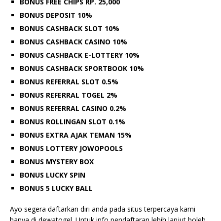
BONUS FREE CHIPS RP. 25,000
BONUS DEPOSIT 10%
BONUS CASHBACK SLOT 10%
BONUS CASHBACK CASINO 10%
BONUS CASHBACK E-LOTTERY 10%
BONUS CASHBACK SPORTBOOK 10%
BONUS REFERRAL SLOT 0.5%
BONUS REFERRAL TOGEL 2%
BONUS REFERRAL CASINO 0.2%
BONUS ROLLINGAN SLOT 0.1%
BONUS EXTRA AJAK TEMAN 15%
BONUS LOTTERY JOWOPOOLS
BONUS MYSTERY BOX
BONUS LUCKY SPIN
BONUS 5 LUCKY BALL
Ayo segera daftarkan diri anda pada situs terpercaya kami
hanya di dewatogel. Untuk info pendaftaran lebih lanjut boleh