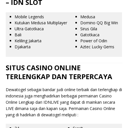
– IDN SLOT
Mobile Legends
Medusa
Kutukan Medusa Multiplayer
Domino QQ Big Win
Ultra Gatotkaca
Sirus Gila
Bali
Gatotkaca
Keliling Jakarta
Power of Odin
Djakarta
Aztec Lucky Gems
SITUS CASINO ONLINE
TERLENGKAP DAN TERPERCAYA
Dewatogel sebagai bandar judi online terbaik dan terlengkap di
indonesia juga menghadirkan berbagai permainan Casino
Online Lengkap dari IDNLIVE yang dapat di mainkan secara
LIVE dimana saja dan kapan saja. Permainan Casino Online
yang di hadirkan di dewatogel meliputi :