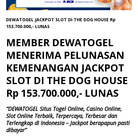
DEWATOGEL JACKPOT SLOT DI THE DOG HOUSE Rp
153.700.000,- LUNAS
MEMBER DEWATOGEL
MENERIMA PELUNASAN
KEMENANGAN JACKPOT
SLOT DI THE DOG HOUSE
Rp 153.700.000,- LUNAS
“DEWATOGEL Situs Togel Online, Casino Online,
Slot Online Terbaik, Terpercaya, Terbesar dan
Terlengkap di Indonesia – Jackpot berapapun pasti
dibayar”