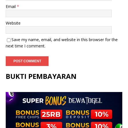
Email
*
Website
Save my name, email, and website in this browser for the
next time I comment.
BUKTI PEMBAYARAN