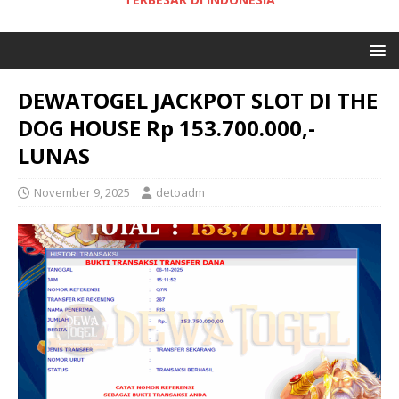
DEWATOGEL JACKPOT SLOT DI THE
DOG HOUSE Rp 153.700.000,-
LUNAS
November 9, 2025
detoadm