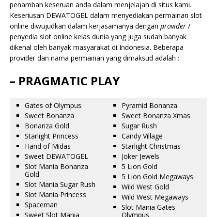
penambah keseruan anda dalam menjelajah di situs kami.
Keseriusan DEWATOGEL dalam menyediakan permainan slot
online diwujudkan dalam kerjasamanya dengan
provider
/
penyedia slot online kelas dunia yang juga sudah banyak
dikenal oleh banyak masyarakat di Indonesia. Beberapa
provider dan nama permainan yang dimaksud adalah :
– PRAGMATIC PLAY
Gates of Olympus
Pyramid Bonanza
Sweet Bonanza
Sweet Bonanza Xmas
Bonanza Gold
Sugar Rush
Starlight Princess
Candy Village
Hand of Midas
Starlight Christmas
Sweet DEWATOGEL
Joker Jewels
Slot Mania Bonanza
5 Lion Gold
Gold
5 Lion Gold Megaways
Slot Mania Sugar Rush
Wild West Gold
Slot Mania Princess
Wild West Megaways
Spaceman
Slot Mania Gates
Sweet Slot Mania
Olympus