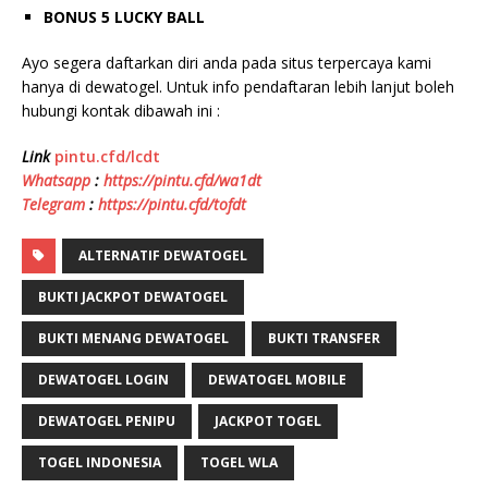
BONUS 5 LUCKY BALL
Ayo segera daftarkan diri anda pada situs terpercaya kami
hanya di dewatogel. Untuk info pendaftaran lebih lanjut boleh
hubungi kontak dibawah ini :
Link
pintu.cfd/lcdt
Whatsapp
:
https://pintu.cfd/wa1dt
Telegram
:
https://pintu.cfd/tofdt
ALTERNATIF DEWATOGEL
BUKTI JACKPOT DEWATOGEL
BUKTI MENANG DEWATOGEL
BUKTI TRANSFER
DEWATOGEL LOGIN
DEWATOGEL MOBILE
DEWATOGEL PENIPU
JACKPOT TOGEL
TOGEL INDONESIA
TOGEL WLA