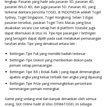
lengkap. Pasaran yang hadir ada pasaran 3D, pasaran 4D,
pasaran WILD 4D, dan juga pasaran 5D. Pasaran 4D, yang
terkenal diantara pencinta TOGEL di INDONESIA adalah Togel
Sydney, Togel Singapore, Togel Hongkong. Selain 3 (tiga)
pasaran tersebut, pasaran Togel Toto Macau yang bisa
disaksikan secara Live setiap hari di platform Youtube juga
dapat ditemukan di situs ini. Tipe-tipe pasangan /
bettingan
yang beragam dapat dipilih pada saat melakukan pemasangan
taruhan anda. Tipe yang dimaksud antara lain :
Bettingan Tipe Full yang memiliki hadiah terbesar
Bettingan Tipe Diskon yang memberikan diskon pada
pemain setiap pemasangan
Bettingan Tipe BB ( Bolak Balik ) yang dapat dimenangkan
apabila angka yang keluar terbalik dari angka yang dipasang
Bettingan Tipe Prize yang memungkinkan persentase
kemenangan pemain meningkat.
Game yang sedang viral dan banyak dimainkan oleh semua
orang, Slot Online hadir di situs DEWATOGEL ini sebagai