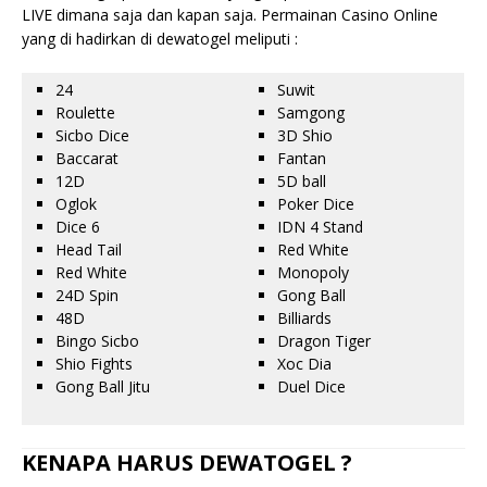
LIVE dimana saja dan kapan saja. Permainan Casino Online
yang di hadirkan di dewatogel meliputi :
24
Suwit
Roulette
Samgong
Sicbo Dice
3D Shio
Baccarat
Fantan
12D
5D ball
Oglok
Poker Dice
Dice 6
IDN 4 Stand
Head Tail
Red White
Red White
Monopoly
24D Spin
Gong Ball
48D
Billiards
Bingo Sicbo
Dragon Tiger
Shio Fights
Xoc Dia
Gong Ball Jitu
Duel Dice
KENAPA HARUS DEWATOGEL ?