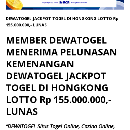
DEWATOGEL JACKPOT TOGEL DI HONGKONG LOTTO Rp
155.000.000,- LUNAS
MEMBER DEWATOGEL
MENERIMA PELUNASAN
KEMENANGAN
DEWATOGEL JACKPOT
TOGEL DI HONGKONG
LOTTO Rp 155.000.000,-
LUNAS
“DEWATOGEL Situs Togel Online, Casino Online,