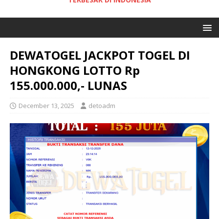
DEWATOGEL JACKPOT TOGEL DI
HONGKONG LOTTO Rp
155.000.000,- LUNAS
December 13, 2025
detoadm