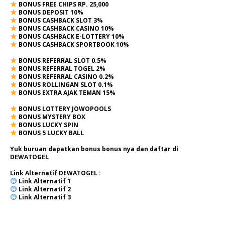
BONUS FREE CHIPS RP. 25,000
BONUS DEPOSIT 10%
BONUS CASHBACK SLOT 3%
BONUS CASHBACK CASINO 10%
BONUS CASHBACK E-LOTTERY 10%
BONUS CASHBACK SPORTBOOK 10%
BONUS REFERRAL SLOT 0.5%
BONUS REFERRAL TOGEL 2%
BONUS REFERRAL CASINO 0.2%
BONUS ROLLINGAN SLOT 0.1%
BONUS EXTRA AJAK TEMAN 15%
BONUS LOTTERY JOWOPOOLS
BONUS MYSTERY BOX
BONUS LUCKY SPIN
BONUS 5 LUCKY BALL
Yuk buruan dapatkan bonus bonus nya dan daftar di
DEWATOGEL
Link Alternatif
DEWATOGEL
:
Link Alternatif 1
Link Alternatif 2
Link Alternatif 3