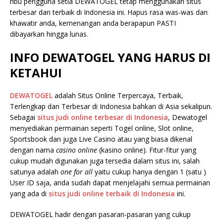
ribu pengguna setia DEWATOGEL tetap menggunakan situs
terbesar dan terbaik di Indonesia ini. Hapus rasa was-was dan
khawatir anda, kemenangan anda berapapun PASTI
dibayarkan hingga lunas.
INFO DEWATOGEL YANG HARUS DI
KETAHUI
DEWATOGEL
adalah Situs Online Terpercaya, Terbaik,
Terlengkap dan Terbesar di Indonesia bahkan di Asia sekalipun.
Sebagai
situs judi online terbesar di Indonesia
, Dewatogel
menyediakan permainan seperti Togel online, Slot online,
Sportsbook dan juga Live Casino atau yang biasa dikenal
dengan nama
casino online
(kasino online). Fitur-fitur yang
cukup mudah digunakan juga tersedia dalam situs ini, salah
satunya adalah
one for all
yaitu cukup hanya dengan 1 (satu )
User ID saja, anda sudah dapat menjelajahi semua permainan
yang ada di
situs judi online terbaik di Indonesia
ini.
DEWATOGEL hadir dengan pasaran-pasaran yang cukup