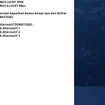
NUS LUCKY SPIN
NUS 5 LUCKY BALL
uruan dapatkan bonus bonus nya dan daftar
EWATOGEL
Alternatif
DEWATOGEL
:
k Alternatif 1
k Alternatif 2
k Alternatif 3