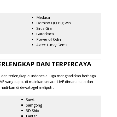
Medusa
Domino QQ Big Win
Sirus Gila
Gatotkaca
Power of Odin
Aztec Lucky Gems
TERLENGKAP DAN TERPERCAYA
k dan terlengkap di indonesia juga menghadirkan berbagai
VE yang dapat di mainkan secara LIVE dimana saja dan
hadirkan di dewatogel meliputi :
Suwit
Samgong
3D Shio
Fantan