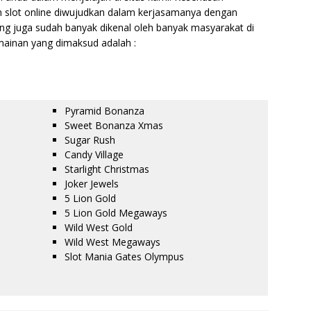
lot online diwujudkan dalam kerjasamanya dengan
yang juga sudah banyak dikenal oleh banyak masyarakat di
mainan yang dimaksud adalah :
Pyramid Bonanza
Sweet Bonanza Xmas
Sugar Rush
Candy Village
Starlight Christmas
Joker Jewels
5 Lion Gold
5 Lion Gold Megaways
Wild West Gold
Wild West Megaways
Slot Mania Gates Olympus