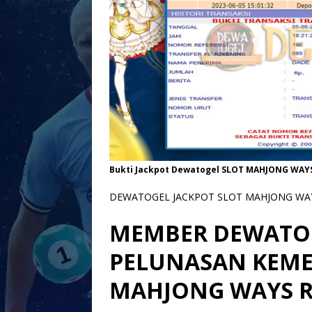
Bukti Jackpot Dewatogel SLOT MAHJONG WAY
DEWATOGEL JACKPOT SLOT MAHJONG WAYS 
MEMBER DEWATO
PELUNASAN KEME
MAHJONG WAYS Rp