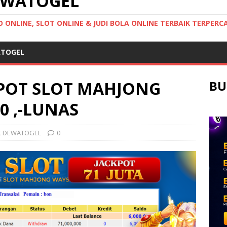
EWATOGEL
 ONLINE, SLOT ONLINE & JUDI BOLA ONLINE TERBAIK TERPERCA
ATOGEL
POT SLOT MAHJONG
BU
00 ,-LUNAS
ot DEWATOGEL
0