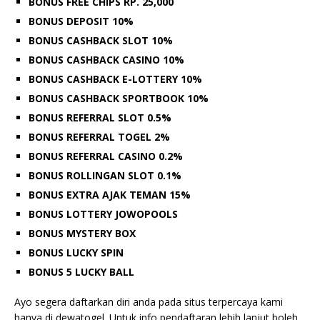
BONUS FREE CHIPS RP. 25,000
BONUS DEPOSIT 10%
BONUS CASHBACK SLOT 10%
BONUS CASHBACK CASINO 10%
BONUS CASHBACK E-LOTTERY 10%
BONUS CASHBACK SPORTBOOK 10%
BONUS REFERRAL SLOT 0.5%
BONUS REFERRAL TOGEL 2%
BONUS REFERRAL CASINO 0.2%
BONUS ROLLINGAN SLOT 0.1%
BONUS EXTRA AJAK TEMAN 15%
BONUS LOTTERY JOWOPOOLS
BONUS MYSTERY BOX
BONUS LUCKY SPIN
BONUS 5 LUCKY BALL
Ayo segera daftarkan diri anda pada situs terpercaya kami
hanya di dewatogel. Untuk info pendaftaran lebih lanjut boleh