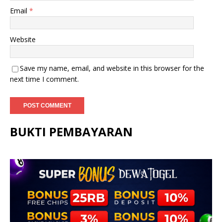
Email
*
Website
Save my name, email, and website in this browser for the
next time I comment.
BUKTI PEMBAYARAN