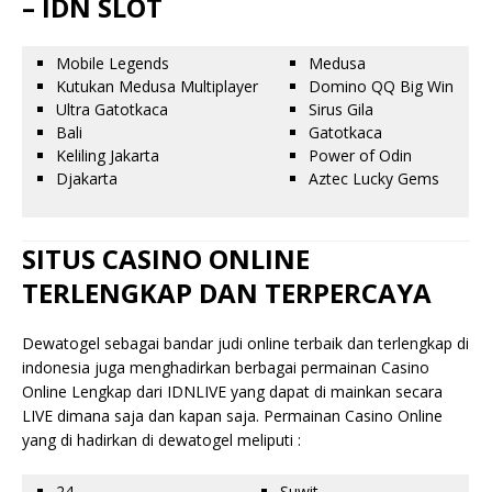
– IDN SLOT
Mobile Legends
Medusa
Kutukan Medusa Multiplayer
Domino QQ Big Win
Ultra Gatotkaca
Sirus Gila
Bali
Gatotkaca
Keliling Jakarta
Power of Odin
Djakarta
Aztec Lucky Gems
SITUS CASINO ONLINE
TERLENGKAP DAN TERPERCAYA
Dewatogel sebagai bandar judi online terbaik dan terlengkap di
indonesia juga menghadirkan berbagai permainan Casino
Online Lengkap dari IDNLIVE yang dapat di mainkan secara
LIVE dimana saja dan kapan saja. Permainan Casino Online
yang di hadirkan di dewatogel meliputi :
24
Suwit