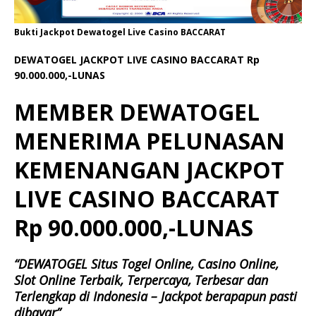
Bukti Jackpot Dewatogel Live Casino BACCARAT
DEWATOGEL JACKPOT LIVE CASINO BACCARAT Rp
90.000.000,-LUNAS
MEMBER DEWATOGEL
MENERIMA PELUNASAN
KEMENANGAN JACKPOT
LIVE CASINO BACCARAT
Rp 90.000.000,-LUNAS
“DEWATOGEL Situs Togel Online, Casino Online,
Slot Online Terbaik, Terpercaya, Terbesar dan
Terlengkap di Indonesia – Jackpot berapapun pasti
dibayar”