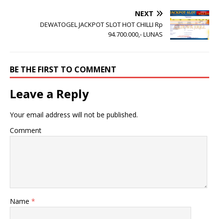
NEXT
DEWATOGEL JACKPOT SLOT HOT CHILLI Rp
94.700.000,- LUNAS
BE THE FIRST TO COMMENT
Leave a Reply
Your email address will not be published.
Comment
Name
*