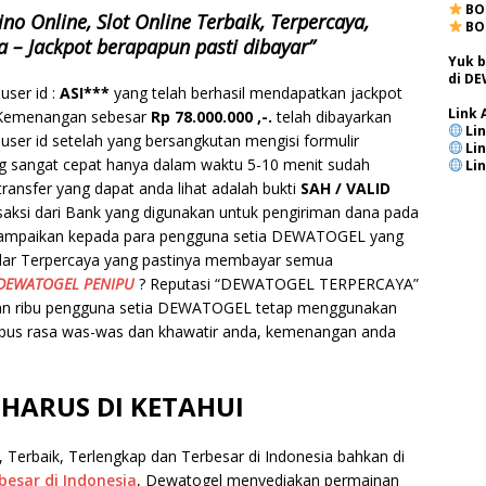
BO
no Online, Slot Online Terbaik, Terpercaya,
BO
a – Jackpot berapapun pasti dibayar”
Yuk b
di D
ser id :
ASI***
yang telah berhasil mendapatkan jackpot
Link 
 Kemenangan sebesar
Rp 78.000.000 ,-.
telah dibayarkan
Lin
ser id setelah yang bersangkutan mengisi formulir
Lin
ng sangat cepat hanya dalam waktu 5-10 menit sudah
Lin
transfer yang dapat anda lihat adalah bukti
SAH / VALID
nsaksi dari Bank yang digunakan untuk pengiriman dana pada
mi sampaikan kepada para pengguna setia DEWATOGEL yang
ndar Terpercaya yang pastinya membayar semua
DEWATOGEL PENIPU
? Reputasi “DEWATOGEL TERPERCAYA”
usan ribu pengguna setia DEWATOGEL tetap menggunakan
. Hapus rasa was-was dan khawatir anda, kemenangan anda
HARUS DI KETAHUI
, Terbaik, Terlengkap dan Terbesar di Indonesia bahkan di
rbesar di Indonesia
, Dewatogel menyediakan permainan