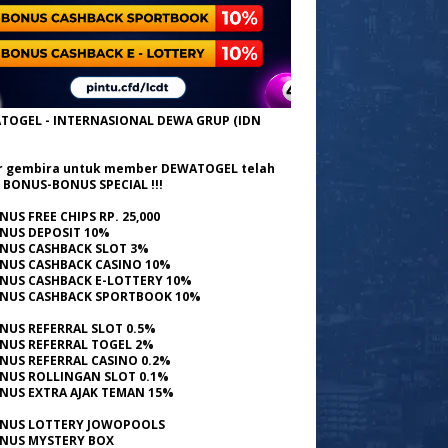
TOGEL - INTERNASIONAL DEWA GRUP (IDN
r gembira untuk member DEWATOGEL telah
r
BONUS-BONUS SPECIAL
!!!
US FREE CHIPS RP. 25,000
NUS DEPOSIT 10%
NUS CASHBACK SLOT 3%
NUS CASHBACK CASINO 10%
NUS CASHBACK E-LOTTERY 10%
NUS CASHBACK SPORTBOOK 10%
NUS REFERRAL SLOT 0.5%
NUS REFERRAL TOGEL 2%
NUS REFERRAL CASINO 0.2%
NUS ROLLINGAN SLOT 0.1%
NUS EXTRA AJAK TEMAN 15%
NUS LOTTERY JOWOPOOLS
NUS MYSTERY BOX