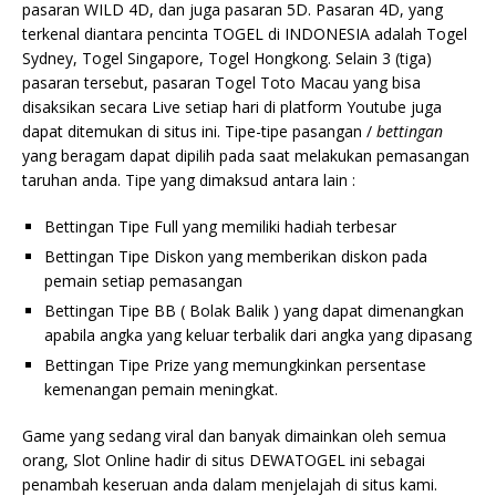
pasaran WILD 4D, dan juga pasaran 5D. Pasaran 4D, yang
terkenal diantara pencinta TOGEL di INDONESIA adalah Togel
Sydney, Togel Singapore, Togel Hongkong. Selain 3 (tiga)
pasaran tersebut, pasaran Togel Toto Macau yang bisa
disaksikan secara Live setiap hari di platform Youtube juga
dapat ditemukan di situs ini. Tipe-tipe pasangan /
bettingan
yang beragam dapat dipilih pada saat melakukan pemasangan
taruhan anda. Tipe yang dimaksud antara lain :
Bettingan Tipe Full yang memiliki hadiah terbesar
Bettingan Tipe Diskon yang memberikan diskon pada
pemain setiap pemasangan
Bettingan Tipe BB ( Bolak Balik ) yang dapat dimenangkan
apabila angka yang keluar terbalik dari angka yang dipasang
Bettingan Tipe Prize yang memungkinkan persentase
kemenangan pemain meningkat.
Game yang sedang viral dan banyak dimainkan oleh semua
orang, Slot Online hadir di situs DEWATOGEL ini sebagai
penambah keseruan anda dalam menjelajah di situs kami.