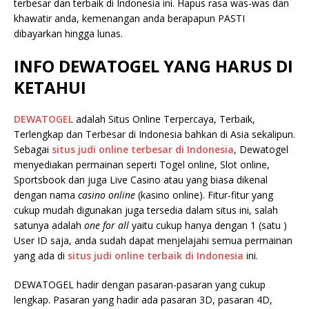
terbesar dan terbaik di Indonesia ini. Hapus rasa was-was dan
khawatir anda, kemenangan anda berapapun PASTI
dibayarkan hingga lunas.
INFO DEWATOGEL YANG HARUS DI
KETAHUI
DEWATOGEL
adalah Situs Online Terpercaya, Terbaik,
Terlengkap dan Terbesar di Indonesia bahkan di Asia sekalipun.
Sebagai
situs judi online terbesar di Indonesia
, Dewatogel
menyediakan permainan seperti Togel online, Slot online,
Sportsbook dan juga Live Casino atau yang biasa dikenal
dengan nama
casino online
(kasino online). Fitur-fitur yang
cukup mudah digunakan juga tersedia dalam situs ini, salah
satunya adalah
one for all
yaitu cukup hanya dengan 1 (satu )
User ID saja, anda sudah dapat menjelajahi semua permainan
yang ada di
situs judi online terbaik di Indonesia
ini.
DEWATOGEL hadir dengan pasaran-pasaran yang cukup
lengkap. Pasaran yang hadir ada pasaran 3D, pasaran 4D,