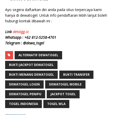
Ayo segera daftarkan diri anda pada situs terpercaya kami
hanya di dewatogel. Untuk info pendaftaran lebih lanjut boleh
hubungi kontak dibawah ini :
Link
detolgg.cc
Whatsapp :
+62 812-5258-4701
Telegram : @dewa_togel
ALTERNATIF DEWATOGEL
BUKTI JACKPOT DEWATOGEL
BUKTI MENANG DEWATOGEL
BUKTI TRANSFER
DEWATOGEL LOGIN
DEWATOGEL MOBILE
DEWATOGEL PENIPU
JACKPOT TOGEL
TOGEL INDONESIA
TOGEL WLA