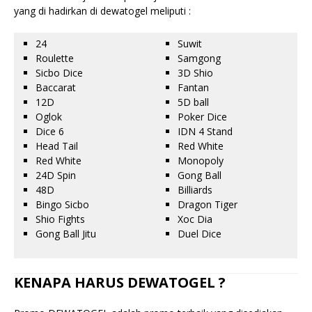
yang di hadirkan di dewatogel meliputi :
24
Suwit
Roulette
Samgong
Sicbo Dice
3D Shio
Baccarat
Fantan
12D
5D ball
Oglok
Poker Dice
Dice 6
IDN 4 Stand
Head Tail
Red White
Red White
Monopoly
24D Spin
Gong Ball
48D
Billiards
Bingo Sicbo
Dragon Tiger
Shio Fights
Xoc Dia
Gong Ball Jitu
Duel Dice
KENAPA HARUS DEWATOGEL ?