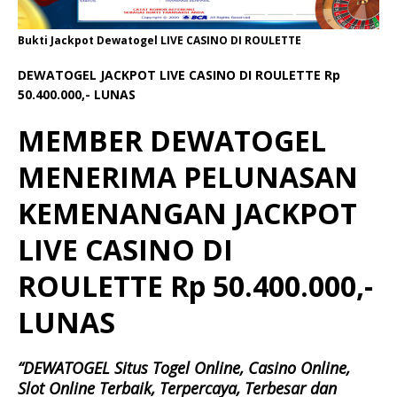
Bukti Jackpot Dewatogel LIVE CASINO DI ROULETTE
DEWATOGEL JACKPOT LIVE CASINO DI ROULETTE Rp
50.400.000,- LUNAS
MEMBER DEWATOGEL
MENERIMA PELUNASAN
KEMENANGAN JACKPOT
LIVE CASINO DI
ROULETTE Rp 50.400.000,-
LUNAS
“DEWATOGEL Situs Togel Online, Casino Online,
Slot Online Terbaik, Terpercaya, Terbesar dan