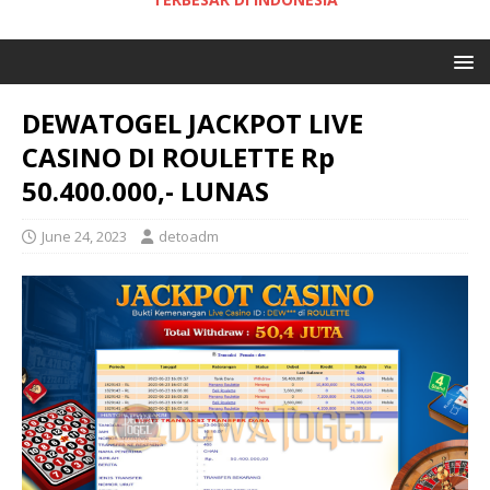
DEWATOGEL JACKPOT LIVE
CASINO DI ROULETTE Rp
50.400.000,- LUNAS
June 24, 2023
detoadm