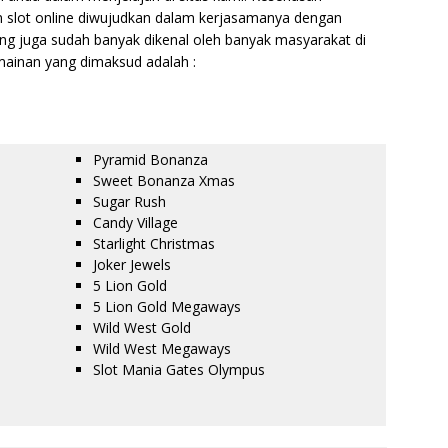
lot online diwujudkan dalam kerjasamanya dengan
yang juga sudah banyak dikenal oleh banyak masyarakat di
mainan yang dimaksud adalah :
Pyramid Bonanza
Sweet Bonanza Xmas
Sugar Rush
Candy Village
Starlight Christmas
Joker Jewels
5 Lion Gold
5 Lion Gold Megaways
Wild West Gold
Wild West Megaways
Slot Mania Gates Olympus