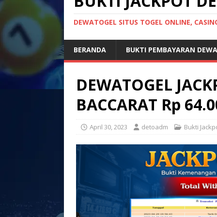
BUKTI JACKPOT D
DEWATOGEL SITUS TOGEL ONLINE, CASINO
BERANDA
BUKTI PEMBAYARAN DEW
DEWATOGEL JACKP
BACCARAT Rp 64.0
April 30, 2023
detoadm
Bukti Jack