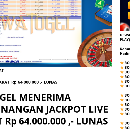
DEWA
PLAY)
Kaba
Hadi
BON
BO
AT
BO
BO
BO
AT Rp 64.000.000 ,- LUNAS
BO
GEL MENERIMA
BO
BO
BO
NANGAN JACKPOT LIVE
BO
BO
Rp 64.000.000 ,- LUNAS
BO
BO