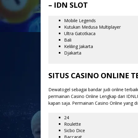
– IDN SLOT
Mobile Legends
Kutukan Medusa Multiplayer
Ultra Gatotkaca
Bali
Keliling Jakarta
Djakarta
SITUS CASINO ONLINE 
Dewatogel sebagai bandar judi online terbai
permainan Casino Online Lengkap dari IDNLI
kapan saja. Permainan Casino Online yang di 
24
Roulette
Sicbo Dice
Baccarat