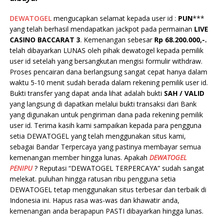
DEWATOGEL
mengucapkan selamat kepada user id :
PUN
***
yang telah berhasil mendapatkan jackpot pada permainan
LIVE
CASINO BACCARAT 3
. Kemenangan sebesar
Rp 68.200.000,-.
telah dibayarkan LUNAS oleh pihak dewatogel kepada pemilik
user id setelah yang bersangkutan mengisi formulir withdraw.
Proses pencairan dana berlangsung sangat cepat hanya dalam
waktu 5-10 menit sudah berada dalam rekening pemilik user id.
Bukti transfer yang dapat anda lihat adalah bukti
SAH / VALID
yang langsung di dapatkan melalui bukti transaksi dari Bank
yang digunakan untuk pengiriman dana pada rekening pemilik
user id. Terima kasih kami sampaikan kepada para pengguna
setia DEWATOGEL yang telah menggunakan situs kami,
sebagai Bandar Terpercaya yang pastinya membayar semua
kemenangan member hingga lunas. Apakah
DEWATOGEL
PENIPU
? Reputasi “DEWATOGEL TERPERCAYA” sudah sangat
melekat. puluhan hingga ratusan ribu pengguna setia
DEWATOGEL tetap menggunakan situs terbesar dan terbaik di
Indonesia ini. Hapus rasa was-was dan khawatir anda,
kemenangan anda berapapun PASTI dibayarkan hingga lunas.