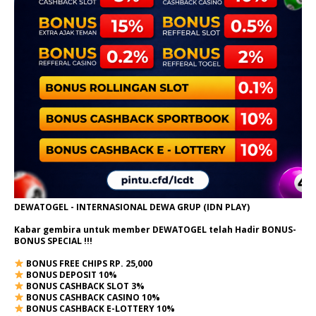
DEWATOGEL - INTERNASIONAL DEWA GRUP (IDN PLAY)
Kabar gembira untuk member DEWATOGEL telah Hadir
BONUS-
BONUS SPECIAL
!!!
BONUS FREE CHIPS RP. 25,000
BONUS DEPOSIT 10%
BONUS CASHBACK SLOT 3%
BONUS CASHBACK CASINO 10%
BONUS CASHBACK E-LOTTERY 10%