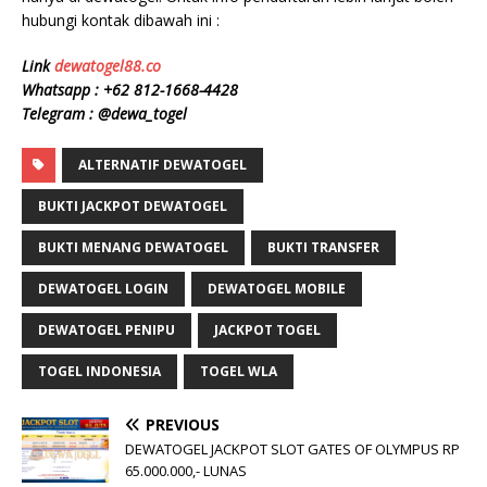
hubungi kontak dibawah ini :
Link
dewatogel88.co
Whatsapp : +62 812-1668-4428
Telegram : @dewa_togel
ALTERNATIF DEWATOGEL
BUKTI JACKPOT DEWATOGEL
BUKTI MENANG DEWATOGEL
BUKTI TRANSFER
DEWATOGEL LOGIN
DEWATOGEL MOBILE
DEWATOGEL PENIPU
JACKPOT TOGEL
TOGEL INDONESIA
TOGEL WLA
PREVIOUS
DEWATOGEL JACKPOT SLOT GATES OF OLYMPUS RP
65.000.000,- LUNAS