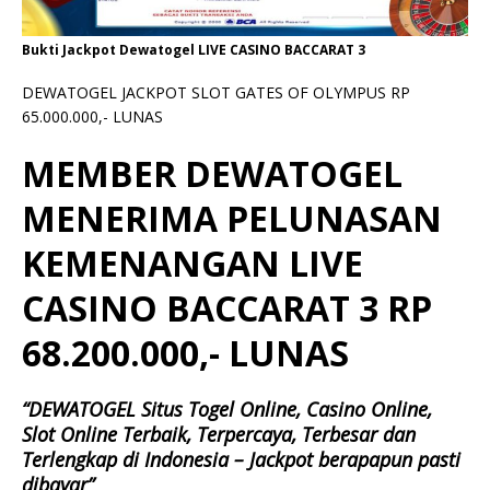
Bukti Jackpot Dewatogel LIVE CASINO BACCARAT 3
DEWATOGEL JACKPOT SLOT GATES OF OLYMPUS RP
65.000.000,- LUNAS
MEMBER DEWATOGEL
MENERIMA PELUNASAN
KEMENANGAN LIVE
CASINO BACCARAT 3 RP
68.200.000,- LUNAS
“DEWATOGEL Situs Togel Online, Casino Online,
Slot Online Terbaik, Terpercaya, Terbesar dan
Terlengkap di Indonesia – Jackpot berapapun pasti
dibayar”