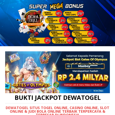
BUKTI JACKPOT DEWATOGEL
DEWATOGEL SITUS TOGEL ONLINE, CASINO ONLINE, SLOT
ONLINE & JUDI BOLA ONLINE TERBAIK TERPERCAYA &
TERBESAR DI INDONESIA