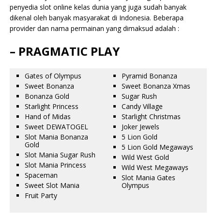
penyedia slot online kelas dunia yang juga sudah banyak
dikenal oleh banyak masyarakat di Indonesia. Beberapa
provider dan nama permainan yang dimaksud adalah :
– PRAGMATIC PLAY
Gates of Olympus
Pyramid Bonanza
Sweet Bonanza
Sweet Bonanza Xmas
Bonanza Gold
Sugar Rush
Starlight Princess
Candy Village
Hand of Midas
Starlight Christmas
Sweet DEWATOGEL
Joker Jewels
Slot Mania Bonanza
5 Lion Gold
Gold
5 Lion Gold Megaways
Slot Mania Sugar Rush
Wild West Gold
Slot Mania Princess
Wild West Megaways
Spaceman
Slot Mania Gates
Sweet Slot Mania
Olympus
Fruit Party