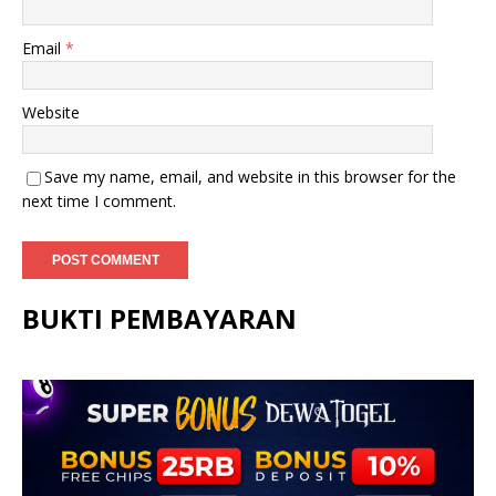
Email
*
Website
Save my name, email, and website in this browser for the
next time I comment.
BUKTI PEMBAYARAN